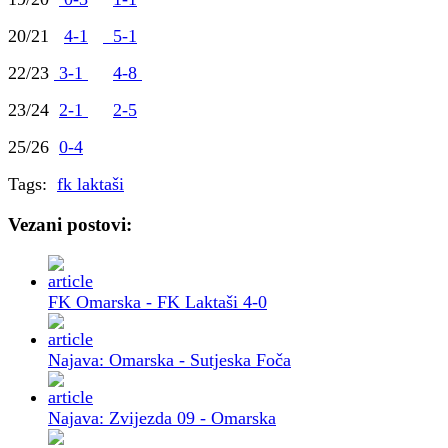
20/21
4-1
5-1
22/23
3-1
4-8
23/24
2-1
2-5
25/26
0-4
Tags:
fk laktaši
Vezani postovi:
FK Omarska - FK Laktaši 4-0
Najava: Omarska - Sutjeska Foča
Najava: Zvijezda 09 - Omarska