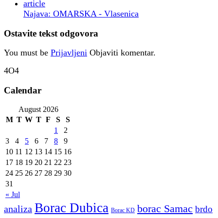
Najava: OMARSKA - Vlasenica
Ostavite tekst odgovora
You must be
Prijavljeni
Objaviti komentar.
4O4
Calendar
August 2026
M
T
W
T
F
S
S
1
2
3
4
5
6
7
8
9
10
11
12
13
14
15
16
17
18
19
20
21
22
23
24
25
26
27
28
29
30
31
« Jul
Borac Dubica
borac Samac
analiza
brdo
Borac KD