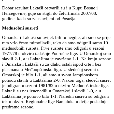
Dobar rezultat Laktaši ostvarili su i u Kupu Bosne i
Hercegovine, gdje su stigli do četvrtfinala 2007/08.
godine, kada su zaustavljeni od Posušja.
Međusobni susreti
Omarska i Laktaši su uvijek bili tu negdje, ali smo se prije
rata vrlo često mimoilazili, tako da smo odigrali samo 10
međusobnih susreta. Prve susrete smo odigrali u sezoni
1977/78 u okviru tadašnje Područne lige. U Omarskoj smo
slavili 2-1, a u Laktašima je završeno 1-1. Na kraju sezone
i Omarska i Laktaši su za dlaku ostali ispod crte i bez
plasmana u Međuopštinsku ligu. U sledećoj sezoni u
Omarskoj je bilo 1-1, ali smo u svom šampionskom
pohodu slavili u Laktašima 2-0. Nakon toga, sledeći susret
je odigran u sezoni 1981/82 u okviru Međuopštinske lige.
Laktaši su nas iznenadili u Omarskoj i slavili 1-0, a u
Laktašima je ponovo bilo 1-1. Naredni susreti su odigrani
tek u okviru Regionalne lige Banjaluka u dvije poslednje
predratne sezone.