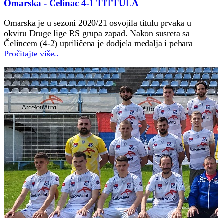
Omarska - Čelinac 4-1 TITTULA
Omarska je u sezoni 2020/21 osvojila titulu prvaka u
okviru Druge lige RS grupa zapad. Nakon susreta sa
Čelincem (4-2) upriličena je dodjela medalja i pehara
Pročitajte više..