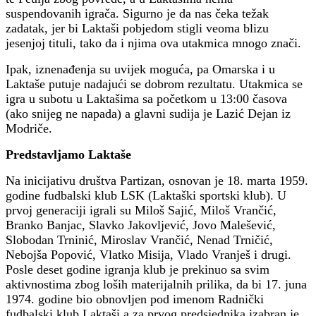
suspendovanih igrača. Sigurno je da nas čeka težak
zadatak, jer bi Laktaši pobjedom stigli veoma blizu
jesenjoj tituli, tako da i njima ova utakmica mnogo znači.
Ipak, iznenađenja su uvijek moguća, pa Omarska i u
Laktaše putuje nadajući se dobrom rezultatu. Utakmica se
igra u subotu u Laktašima sa početkom u 13:00 časova
(ako snijeg ne napada) a glavni sudija je Lazić Dejan iz
Modriče.
Predstavljamo Laktaše
Na inicijativu društva Partizan, osnovan je 18. marta 1959.
godine fudbalski klub LSK (Laktaški sportski klub). U
prvoj generaciji igrali su Miloš Sajić, Miloš Vrančić,
Branko Banjac, Slavko Jakovljević, Jovo Malešević,
Slobodan Trninić, Miroslav Vrančić, Nenad Trničić,
Nebojša Popović, Vlatko Misija, Vlado Vranješ i drugi.
Posle deset godine igranja klub je prekinuo sa svim
aktivnostima zbog loših materijalnih prilika, da bi 17. juna
1974. godine bio obnovljen pod imenom Radnički
fudbalski klub Laktaši a za prvog predsjednika izabran je