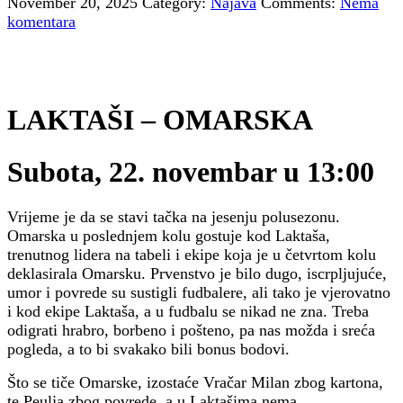
November 20, 2025
Category:
Najava
Comments:
Nema
komentara
LAKTAŠI – OMARSKA
Subota, 22. novembar u 13:00
Vrijeme je da se stavi tačka na jesenju polusezonu.
Omarska u poslednjem kolu gostuje kod Laktaša,
trenutnog lidera na tabeli i ekipe koja je u četvrtom kolu
deklasirala Omarsku. Prvenstvo je bilo dugo, iscrpljujuće,
umor i povrede su sustigli fudbalere, ali tako je vjerovatno
i kod ekipe Laktaša, a u fudbalu se nikad ne zna. Treba
odigrati hrabro, borbeno i pošteno, pa nas možda i sreća
pogleda, a to bi svakako bili bonus bodovi.
Što se tiče Omarske, izostaće Vračar Milan zbog kartona,
te Peulja zbog povrede, a u Laktašima nema