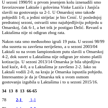
U sezoni 1990/91 u prvom jesenjem kolu iznenadili smo
favorizovane Laktaše i golovima Vinke Lazića i Janjića
slavili na gostovanju sa 2-1. U Omarskoj smo takođe
pobjedili 1-0, a jedini strijelac je bio Crnić. U poslednjoj
predratnoj sezoni, ostvarili smo najubjedljiviju pobjedu u
Omarskoj, čak 6-1, a het trik je postigao Delić. Revanš u
Laktašima nije ni odigran zbog rata.
Nakon rata smo međusobno igrali 19 puta. U sezoni 98/99
oba susreta su završena neriješeno, a u sezoni 2003/04
Laktaši su na svom šampionskom putu slavili u Omarskoj
4-2, dok susret u Laktašima nije odigran jer nismo platili
kotizaciju. U sezoni 2013/14 Omarska je bila ubjedljiva
kod kuće, 4-0, a u Laktašima je završeno 2-2. Iako su
Laktaši vodili 2-0, na kraju je Omarska ispustila pobjedu.
Interesantno je da je Omarska tek u svom osmom
gostovanju izgubila u Laktašima i to u sezoni 2015/16.
34 13 8 13 66-65
78
2-1
1-1