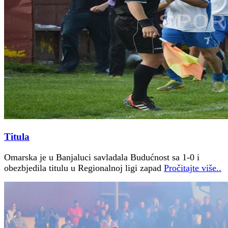
Titula
Omarska je u Banjaluci savladala Budućnost sa 1-0 i
obezbjedila titulu u Regionalnoj ligi zapad
Pročitajte više..