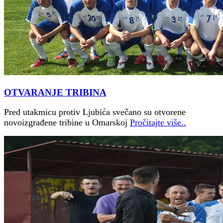
OTVARANJE TRIBINA
Pred utakmicu protiv Ljubića svečano su otvorene
novoizgrađene tribine u Omarskoj
Pročitajte više..