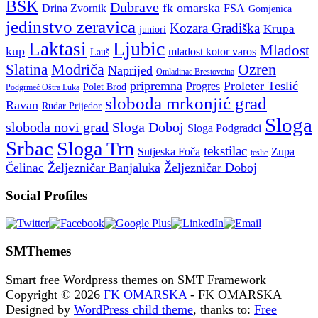
BSK
Dubrave
fk omarska
Drina Zvornik
FSA
Gomjenica
jedinstvo zeravica
Kozara Gradiška
Krupa
juniori
Ljubic
Laktasi
Mladost
kup
mladost kotor varos
Lauš
Modriča
Ozren
Slatina
Naprijed
Omladinac Brestovcina
pripremna
Proleter Teslić
Progres
Polet Brod
Podgrmeč Oštra Luka
sloboda mrkonjić grad
Ravan
Rudar Prijedor
Sloga
sloboda novi grad
Sloga Doboj
Sloga Podgradci
Srbac
Sloga Trn
tekstilac
Sutjeska Foča
Zupa
teslic
Željezničar Banjaluka
Željezničar Doboj
Čelinac
Social Profiles
SMThemes
Smart free Wordpress themes on SMT Framework
Copyright © 2026
FK OMARSKA
- FK OMARSKA
Designed by
WordPress child theme
, thanks to:
Free