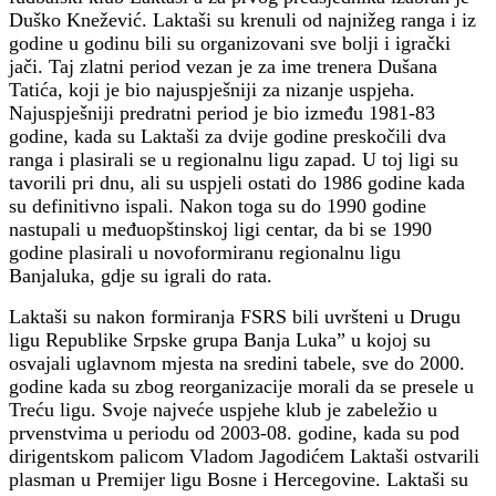
Duško Knežević. Laktaši su krenuli od najnižeg ranga i iz
godine u godinu bili su organizovani sve bolji i igrački
jači. Taj zlatni period vezan je za ime trenera Dušana
Tatića, koji je bio najuspješniji za nizanje uspjeha.
Najuspješniji predratni period je bio između 1981-83
godine, kada su Laktaši za dvije godine preskočili dva
ranga i plasirali se u regionalnu ligu zapad. U toj ligi su
tavorili pri dnu, ali su uspjeli ostati do 1986 godine kada
su definitivno ispali. Nakon toga su do 1990 godine
nastupali u međuopštinskoj ligi centar, da bi se 1990
godine plasirali u novoformiranu regionalnu ligu
Banjaluka, gdje su igrali do rata.
Laktaši su nakon formiranja FSRS bili uvršteni u Drugu
ligu Republike Srpske grupa Banja Luka” u kojoj su
osvajali uglavnom mjesta na sredini tabele, sve do 2000.
godine kada su zbog reorganizacije morali da se presele u
Treću ligu. Svoje najveće uspjehe klub je zabeležio u
prvenstvima u periodu od 2003-08. godine, kada su pod
dirigentskom palicom Vladom Jagodićem Laktaši ostvarili
plasman u Premijer ligu Bosne i Hercegovine. Laktaši su