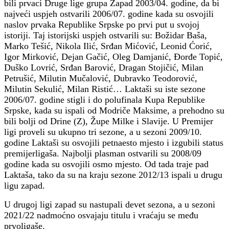
bili prvaci Druge lige grupa Zapad 2003/04. godine, da bi
najveći uspjeh ostvarili 2006/07. godine kada su osvojili
naslov prvaka Republike Srpske po prvi put u svojoj
istoriji. Taj istorijski uspjeh ostvarili su: Božidar Baša,
Marko Tešić, Nikola Ilić, Srđan Mićović, Leonid Ćorić,
Igor Mirković, Dejan Gačić, Oleg Damjanić, Đorđe Topić,
Duško Lovrić, Srđan Barović, Dragan Stojičić, Milan
Petrušić, Milutin Mučalović, Dubravko Teodorović,
Milutin Sekulić, Milan Ristić… Laktaši su iste sezone
2006/07. godine stigli i do polufinala Kupa Republike
Srpske, kada su ispali od Modriče Maksime, a prehodno su
bili bolji od Drine (Z), Župe Milke i Slavije. U Premijer
ligi proveli su ukupno tri sezone, a u sezoni 2009/10.
godine Laktaši su osvojili petnaesto mjesto i izgubili status
premijerligaša. Najbolji plasman ostvarili su 2008/09
godine kada su osvojili osmo mjesto. Od tada traje pad
Laktaša, tako da su na kraju sezone 2012/13 ispali u drugu
ligu zapad.
U drugoj ligi zapad su nastupali devet sezona, a u sezoni
2021/22 nadmoćno osvajaju titulu i vraćaju se među
prvoligaše.