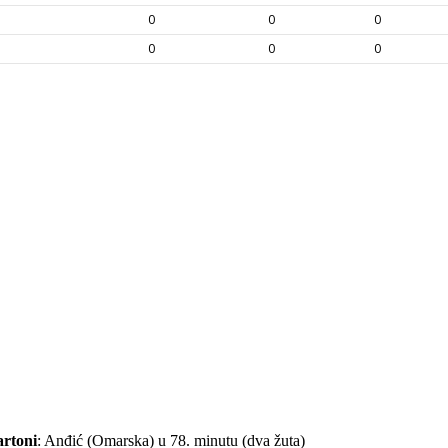
artoni
: Anđić (Omarska) u 78. minutu (dva žuta)