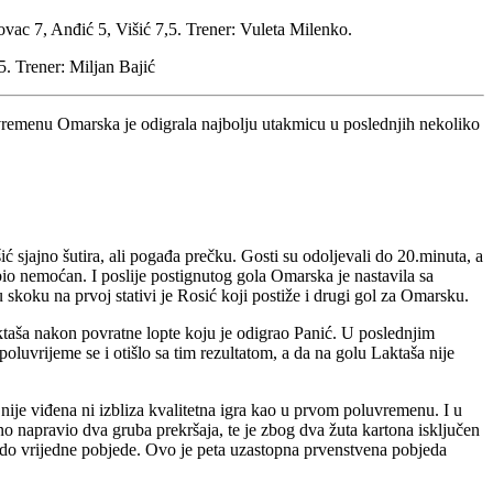
hovac 7, Anđić 5, Višić 7,5. Trener: Vuleta Milenko.
5. Trener: Miljan Bajić
remenu Omarska je odigrala najbolju utakmicu u poslednjih nekoliko
 sjajno šutira, ali pogađa prečku. Gosti su odoljevali do 20.minuta, a
io nemoćan. I poslije postignutog gola Omarska je nastavila sa
 skoku na prvoj stativi je Rosić koji postiže i drugi gol za Omarsku.
taša nakon povratne lopte koju je odigrao Panić. U poslednjim
vrijeme se i otišlo sa tim rezultatom, a da na golu Laktaša nije
ije viđena ni izbliza kvalitetna igra kao u prvom poluvremenu. I u
bno napravio dva gruba prekršaja, te je zbog dva žuta kartona isključen
la do vrijedne pobjede. Ovo je peta uzastopna prvenstvena pobjeda