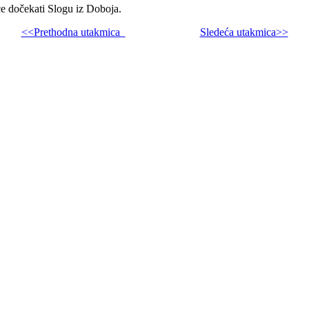
će dočekati Slogu iz Doboja.
<<Prethodna utakmica
Sledeća utakmica>>