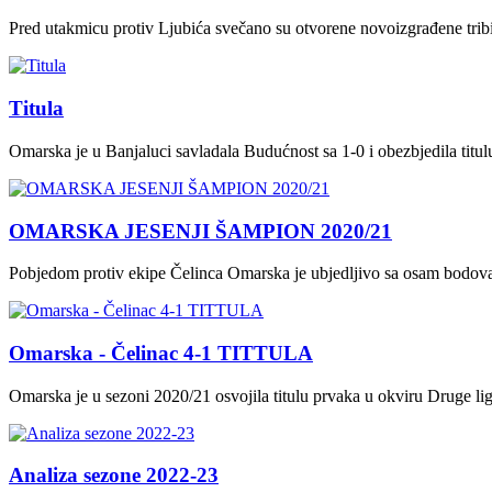
Pred utakmicu protiv Ljubića svečano su otvorene novoizgrađene tri
Titula
Omarska je u Banjaluci savladala Budućnost sa 1-0 i obezbjedila titu
OMARSKA JESENJI ŠAMPION 2020/21
Pobjedom protiv ekipe Čelinca Omarska je ubjedljivo sa osam bodova 
Omarska - Čelinac 4-1 TITTULA
Omarska je u sezoni 2020/21 osvojila titulu prvaka u okviru Druge li
Analiza sezone 2022-23