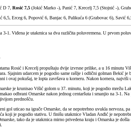
ić D 7,
Rosić 7,5
(Jokić Marko -), Panić 7, Krecelj 7,5 (Stojnić -), Gra
ić 6,5, Erceg 6, Popović 6, Banjac 6, Palikuća 6 (Grabovac 6), Savić 6,
3-1. Viđena je utakmica sa dva različita poluvremena. U prvom poluv
9
ma Rosić i Krecelj propuštaju dvije izvrsne prilike, a u 16 minutu Višić
ara. Sjajnim udarcem je pogodio same rašlje i odlični golman Bekić je b
ni i ovaj pokušaj, te lopta završava u korneru. Nakon kornera, najviši u
arske je krunisao Višić golom u 37. minutu, koji je pogodio mrežu Lak
kao odbrani Omarske nakon jednog centaršuta i smanjio na 3-1. Na polu
jivijom prednošću.
ni gol uticao na igrače Omarske, da se nepotrebno uvukla nervoza, pa n
anića koji je pogodio stativu. U finišu utakmice Vladan Anđić je nepotre
gol Omarske, tako da je utakmica mirno privedena kraju i Omarska je doš
i.