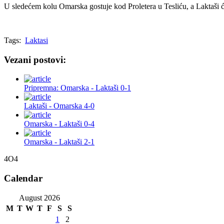
U sledećem kolu Omarska gostuje kod Proletera u Tesliću, a Laktaši 
Tags:
Laktasi
Vezani postovi:
Pripremna: Omarska - Laktaši 0-1
Laktaši - Omarska 4-0
Omarska - Laktaši 0-4
Omarska - Laktaši 2-1
4O4
Calendar
August 2026
M
T
W
T
F
S
S
1
2