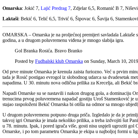
Omarska
: Jokić 7,
Lajić Predrag 7
, Zdjelar 6,5, Romanić B 7, Nišev
Laktaši
: Bekić 6, Telić 6,5, Trivić 6, Šipovac 6, Šavija 6, Stamenkov
OMARSKA – Omarska je na proljećnoj premijeri savladala Laktaše sa 
godina, a u drugom poluvremenu viđena je mnogo slabija igra.
Gol Branka Rosića. Bravo Branko
Posted by
Fudbalski klub Omarska
on Sunday, March 10, 201
Od prve minute Omarska je krenula zaista furiozno. Već u prvim minuta
tada je Rosić postigao evrogol iz slobodnog udarca sa dvadesetak met
napadima. U 30. minutu nova odlična prilika za Krecelja, ali Bekić bra
Napadi Omarske su se nastavili i nakon drugog gola, a dominaciju Om
trenucima prvog poluvremena napadač gostiju Uroš Stamenković je uma
stajao raspoloženi Bekić Omarska bi otišla na odmor sa mnogo ubjedl
U drugom poluvremenu potpuno druga priča. Izgledalo je da je primlje
takvoj igri Omarska je imala nekoliko prilika, a treba izdvojiti šut P
u 78. minutu. Ipak, i pored igrača više, gosti nisu uspjeli ugroziti 
Omarske, i po tom parametru Omarska je ekipa u najboljoj formi u lig