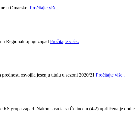
bine u Omarskoj
Pročitajte više..
lu u Regionalnoj ligi zapad
Pročitajte više..
prednosti osvojila jesenju titulu u sezoni 2020/21
Pročitajte više..
ge RS grupa zapad. Nakon susreta sa Čelincem (4-2) upriličena je dodje