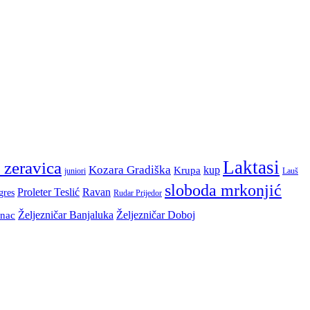
Laktasi
 zeravica
Kozara Gradiška
kup
Krupa
juniori
Lauš
sloboda mrkonjić
Proleter Teslić
Ravan
gres
Rudar Prijedor
Željezničar Banjaluka
Željezničar Doboj
inac