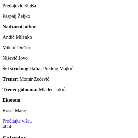
Predojević Siniša
Paspalj Željko
Nadzorni odbor
Anđić Milenko
Miletić Duško
Nišević Jovo
Šef stručnog štaba
: Predrag Majkić
Trener
: Momir Zečević
Trener golmana:
Mladen Jokić.
Ekonom
:
Rosić Mane
Pročitajte više..
4O4