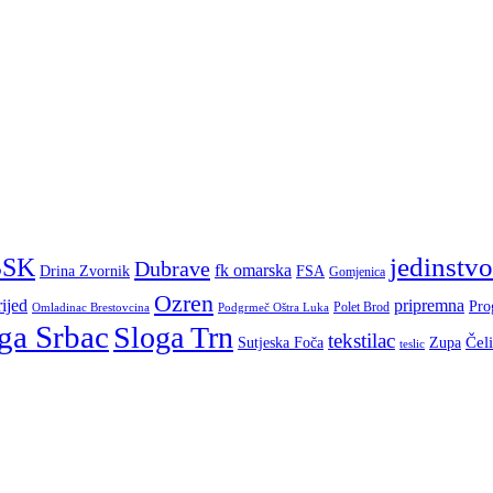
jedinstvo
BSK
Dubrave
fk omarska
Drina Zvornik
FSA
Gomjenica
Ozren
ijed
pripremna
Pro
Polet Brod
Omladinac Brestovcina
Podgrmeč Oštra Luka
ga Srbac
Sloga Trn
tekstilac
Čel
Sutjeska Foča
Zupa
teslic