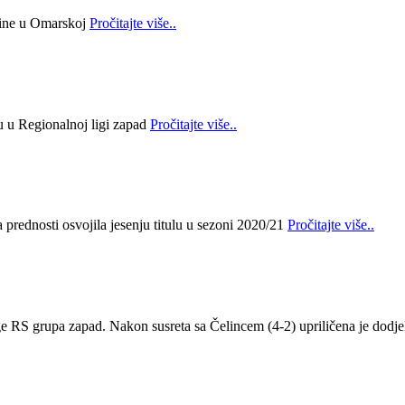
bine u Omarskoj
Pročitajte više..
lu u Regionalnoj ligi zapad
Pročitajte više..
prednosti osvojila jesenju titulu u sezoni 2020/21
Pročitajte više..
ge RS grupa zapad. Nakon susreta sa Čelincem (4-2) upriličena je dodje