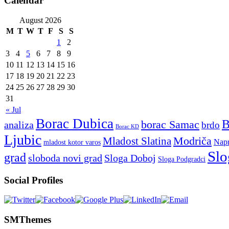
Calendar
August 2026
M
T
W
T
F
S
S
1
2
3
4
5
6
7
8
9
10
11
12
13
14
15
16
17
18
19
20
21
22
23
24
25
26
27
28
29
30
31
« Jul
Borac Dubica
borac Samac
analiza
brdo
Borac KD
Ljubic
Modriča
Mladost Slatina
Napr
mladost kotor varos
Slo
grad
sloboda novi grad
Sloga Doboj
Sloga Podgradci
Social Profiles
SMThemes