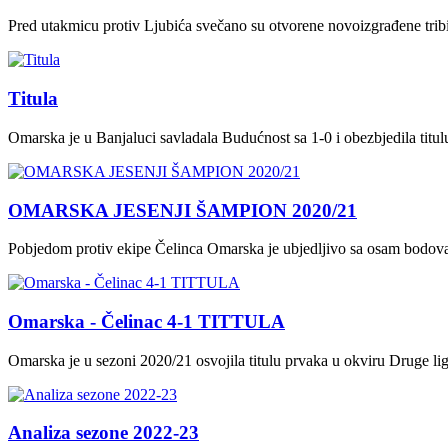
Pred utakmicu protiv Ljubića svečano su otvorene novoizgrađene tri
Titula
Omarska je u Banjaluci savladala Budućnost sa 1-0 i obezbjedila titu
OMARSKA JESENJI ŠAMPION 2020/21
Pobjedom protiv ekipe Čelinca Omarska je ubjedljivo sa osam bodova 
Omarska - Čelinac 4-1 TITTULA
Omarska je u sezoni 2020/21 osvojila titulu prvaka u okviru Druge li
Analiza sezone 2022-23