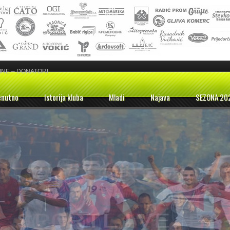
INE – DONATORI
enutno
Istorija kluba
Mladi
Najava
SEZONA 20