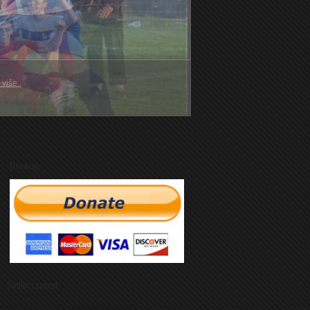
 više..
Donacije
Sledeći susret
Sledeći susret