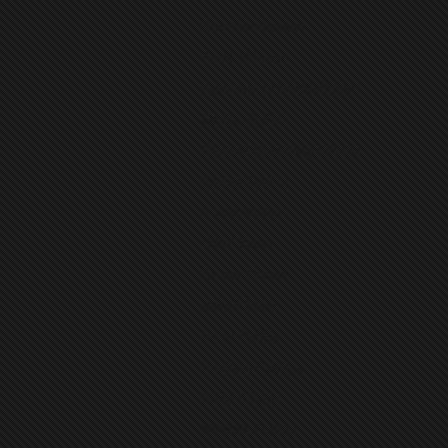
Sportski direktor
:
Anđić Milenko
Komesar za bezbjednost
:
Gruban Dušan
Članovi Upravnog odbora
:
Grabež Dalibor
Pušac Mladen
Drinić Zoran
Gruban Dušan
Mamić Milan
Prcać Radiša
Predojević Siniša
Paspalj Željko
Nadzorni odbor