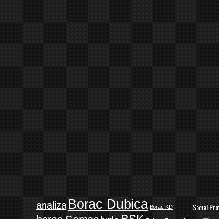
Borac Dubica
analiza
Social Pro
Borac KD
BSK