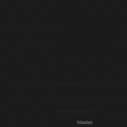
Anđić Milenko
Miletić Duško
Nišević Jovo
Šef stručnog štaba
: Predrag Majkić
Trener
: Momir Zečević
Trener golmana:
Mladen Jokić.
Ekonom
:
Rosić Mane
Vezani postovi:
Nema povezanih postova
Ostavite tekst odgovora
You must be
Prijavljeni
Objaviti komentar.