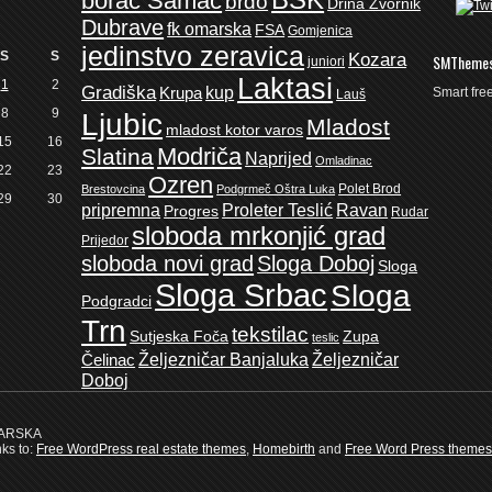
borac Samac
brdo
Drina Zvornik
Dubrave
fk omarska
FSA
Gomjenica
jedinstvo zeravica
S
S
Kozara
SMTheme
juniori
Laktasi
1
2
Gradiška
kup
Krupa
Smart fr
Lauš
8
9
Ljubic
Mladost
mladost kotor varos
15
16
Modriča
Slatina
Naprijed
Omladinac
22
23
Ozren
Polet Brod
Brestovcina
Podgrmeč Oštra Luka
29
30
pripremna
Proleter Teslić
Ravan
Progres
Rudar
sloboda mrkonjić grad
Prijedor
sloboda novi grad
Sloga Doboj
Sloga
Sloga Srbac
Sloga
Podgradci
Trn
tekstilac
Sutjeska Foča
Zupa
teslic
Željezničar Banjaluka
Željezničar
Čelinac
Doboj
MARSKA
nks to:
Free WordPress real estate themes
,
Homebirth
and
Free Word Press themes