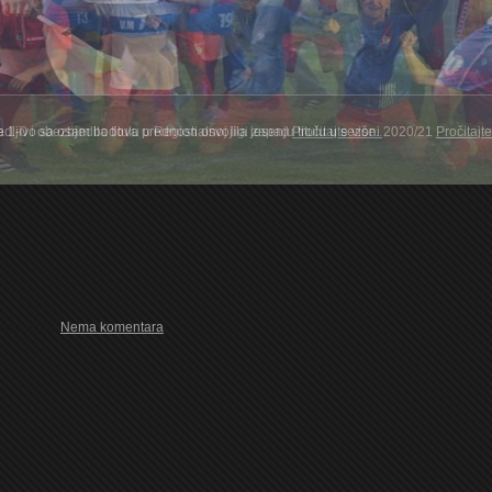
dljivo sa osam bodova prednosti osvojila jesenju titulu u sezoni 2020/21
Pročitajte
1
2
3
4
5
omments:
Nema komentara