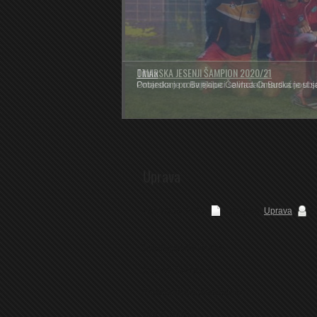
OMARSKA JESENJI ŠAMPION 2020/21
Pobjedom protiv ekipe Čelinca Omarska je ubje
Uprava
August 14, 2011
Category:
Uprava
C
Predsjednik kluba
:
Krecelj Svetozar
Predsjednik skupštine:
Dakić Siniša