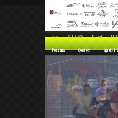
Igrači
KLUB 100
Treneri
TRIB
Pocetna
Contact
Igrači Tr