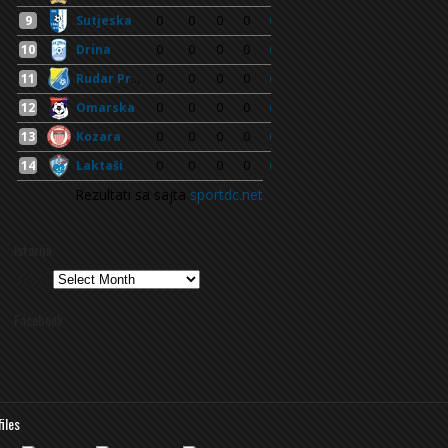
Istorija
Istorija
Facebook
files