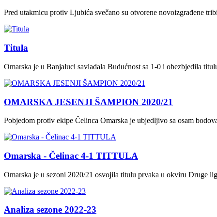
Pred utakmicu protiv Ljubića svečano su otvorene novoizgrađene tri
Titula
Omarska je u Banjaluci savladala Budućnost sa 1-0 i obezbjedila titu
OMARSKA JESENJI ŠAMPION 2020/21
Pobjedom protiv ekipe Čelinca Omarska je ubjedljivo sa osam bodova 
Omarska - Čelinac 4-1 TITTULA
Omarska je u sezoni 2020/21 osvojila titulu prvaka u okviru Druge li
Analiza sezone 2022-23