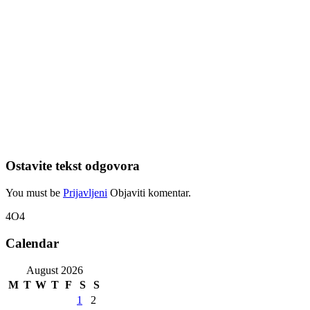
Ostavite tekst odgovora
You must be
Prijavljeni
Objaviti komentar.
4O4
Calendar
August 2026
M
T
W
T
F
S
S
1
2