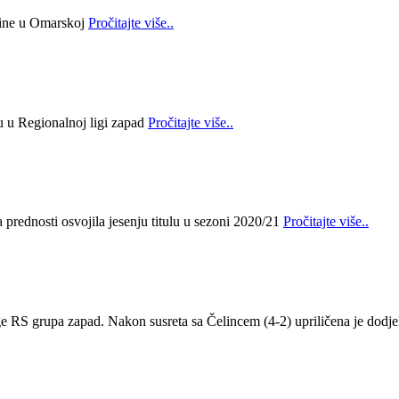
bine u Omarskoj
Pročitajte više..
lu u Regionalnoj ligi zapad
Pročitajte više..
prednosti osvojila jesenju titulu u sezoni 2020/21
Pročitajte više..
ge RS grupa zapad. Nakon susreta sa Čelincem (4-2) upriličena je dodje