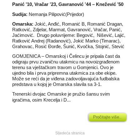
Panić ’10, Vračar ’23, Gavranović ’44 – Knežević ’50
Sudija:
Nemanja Pilipović(Prijedor)
Omarska:
Jokić, Anđić, Romanić B, Romanić Dragan,
Ratković, Zdjelar, Marmat, Gavranović, Vračar, Panić,
Jaćimović. Drugo poluvrijeme: Begović, Nišević, Lajić,
Ratković Andrej (Radanović), Jokić Marko (Timarac),
Grahovac, Rosić Đorđe, Šunić, Kvočka, Stojnić, Stević
GOMJENICA – Omarskoj i Čelincu je pripala čast da
odigraju prvu zvaničnu utakmicu na novoizgrađenom
terenu sa vještačkom travom u Gomjenici. Ovo je
ujedno bila i prva pripremna utakmica za obe ekipe.
Može se reći da je viđena zadovoljavajuća fudbalska
predstava u kojoj je Omarska slavila sa 3-1.
Trenerski dvojac Omarske je pružio šansu svim
igračima, osim Krecelja i D...
Pročitajte više..
Sljedeća stranica