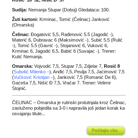
Sudija:
Nemanja Stupar (Doboj) Gledalaca: 100.
Žuti kartoni:
Krminac, Tomić (Čelinac) Janković
(Omarska)
Čelinac:
Đogatović 5,5, Rađenović 5.5 (Jagodić -),
Materić 6, Dubravac 6 (Maksimović -), Subić 5.5 (Rulić
-), Tomić 5.5 (Gavrić -), Stojanović 6, Vuković 6,
Krminac 6, Jagodić 6.5, Babić 6 (Suvajac -). Trener:
Kutić Nemanja.
Omarska:
Vojvodić 7,5, Stupar 7,5, Zdjelar 7,
Rosić 8
(
Subotić Milenko –
), Anđić 7,5, Peulja 7,5, Jaćimović 7,5
(
Vučković Kristijan –
), Janković 7,5 (Romanić De 6),
Gaćeša 7,5, Nišić Đ 7,5, Vračar 7. Trener: Velimir
Stojnić.
ČELINAC – Omarska je rutinski protutnjala kroz Čelinac,
zasluženo pobjedila sa 3-0 i napravila još jedan korak ka
osvajanju titule...
Pročitajte više..