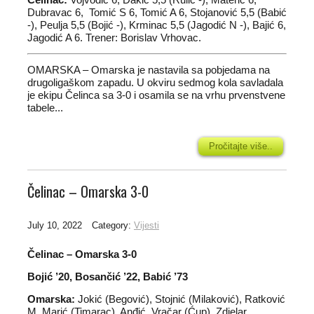
Dubravac 6, Tomić S 6, Tomić A 6, Stojanović 5,5 (Babić
-), Peulja 5,5 (Bojić -), Krminac 5,5 (Jagodić N -), Bajić 6,
Jagodić A 6. Trener: Borislav Vrhovac.
OMARSKA – Omarska je nastavila sa pobjedama na
drugoligaškom zapadu. U okviru sedmog kola savladala
je ekipu Čelinca sa 3-0 i osamila se na vrhu prvenstvene
tabele...
Pročitajte više..
Čelinac – Omarska 3-0
July 10, 2022
Category:
Vijesti
Čelinac – Omarska 3-0
Bojić ’20, Bosančić ’22, Babić ’73
Omarska:
Jokić (Begović), Stojnić (Milaković), Ratković
M, Marić (Timarac), Anđić, Vračar (Ćup), Zdjelar