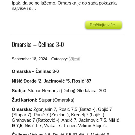
Ipak, da se ne lažemo, Omarska je do sada pokazala
najviše i si...
Pročitajte više..
Omarska – Čelinac 3-0
September 18, 2024
Category:
Vijesti
Omarska – Čelinac 3-0
Nišić Đorđe ‘2, Jaćimović ‘5, Rosić ’87
Sudija:
Stupar Nemanja (Doboj) Gledalaca: 300
Žuti kartoni:
Stupar (Omarska)
Omarska:
Zgonjanin 7, Rosić 7,5 (Bataz -), Gojić 7
(Stupar 7), Panić 7 (Zdjelar -), Krecelj 7 (Lajić -),
Grahovac 7 (Ratković -), Anđić 7, Jaćimović 7,5,
Nišić
Đ 7,5,
Nišić L 7, Vračar 7. Trener: Velimir Stojnić.
Čelinac:
Vojvodić 6, Dakić 5,5 (Rulić -), Materić 6,