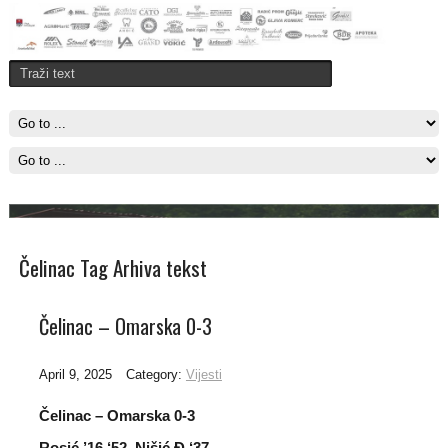
Titula
Omarska je u Banjaluci savladala Budućnost sa 1-0 i obezbjedila titulu
u Regionalnoj ligi zapad
Pročitajte više..
Čelinac Tag Arhiva tekst
Čelinac – Omarska 0-3
April 9, 2025
Category:
Vijesti
Č
elinac – Omarska 0-3
Rosić ’16 ‘52, Nišić Đ ‘37