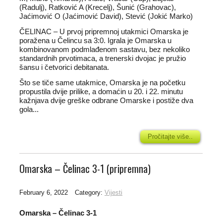
(Radulj), Ratković A (Krecelj), Šunić (Grahovac),
Jaćimović O (Jaćimović David), Stević (Jokić Marko)
ČELINAC – U prvoj pripremnoj utakmici Omarska je
poražena u Čelincu sa 3:0. Igrala je Omarska u
kombinovanom podmlađenom sastavu, bez nekoliko
standardnih prvotimaca, a trenerski dvojac je pružio
šansu i četvorici debitanata.
Što se tiče same utakmice, Omarska je na početku
propustila dvije prilike, a domaćin u 20. i 22. minutu
kažnjava dvije greške odbrane Omarske i postiže dva
gola...
Pročitajte više..
Omarska – Čelinac 3-1 (pripremna)
February 6, 2022
Category:
Vijesti
Omarska – Čelinac 3-1