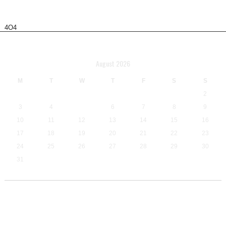
4O4
Calendar
August 2026
M
T
W
T
F
S
S
1
2
3
4
5
6
7
8
9
10
11
12
13
14
15
16
17
18
19
20
21
22
23
24
25
26
27
28
29
30
31
« Jul
Borac Dubica
borac Samac
analiza
Borac KD
BSK
Dubrave
brdo
fk omarska
Drina Zvornik
FSA
jedinstvo zeravica
Kozara
Gomjenica
juniori