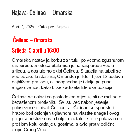
Najava: Čelinac – Omarska
April 7, 2025
Category:
Najava
Čelinac – Omarska
Srijeda, 9.april u 16:00
Omarska nastavlja borbu za titulu, po veoma zgusnutom
rasporedu. Sledeća utakmica je na rasporedu već u
srijedu, a gostujemo ekipi Čelinca. Situacija na tabeli se
već polako kristalizira, Omarska je lider, bježi 12 bodova
najbližem pratiocu, ali neophodna je i dalje potpuna
angažovanost kako bi se zadržala liderska pozicija.
Čelinac se nalazi na poslednjem mjestu, ali ne radi se o
bezazlenom protivniku. Svi su već nakon jesenje
polusezone otpisali Čelinac, ali Čelinac se sportski i
hrabro bori oslonjen uglavnom na vlastite snage i ovog
proljeća postiže dosta bolje rezultate, što je pokazao i u
prošlom kolu kada je u gostima slavio protiv odlične
ekipe Crnog Vrha.