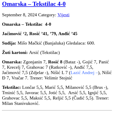
Omarska – Tekstilac 4-0
September 8, 2024
Category:
Vijesti
Omarska – Tekstilac 4-0
Jaćimović ‘2, Rosić ’41, ’79, Anđić ’45
Sudija:
Mišo Mačkić (Banjaluka) Gledalaca: 600.
Žuti kartoni:
Arsić (Tekstilac)
Omarska:
Zgonjanin 7,
Rosić 8
(Bataz -), Gojić 7, Panić
7, Krecelj 7, Grahovac 7 (Ratković -), Anđić 7,5,
Jaćimović 7,5 (Zdjelar -), Nišić L 7 (
Lazić Andrej –
), Nišić
Đ 7, Vračar 7. Trener: Velimir Stojnić
Tekstilac:
Lončar 5,5, Marić 5,5, Milanović 5,5 (Brus -),
Trninić 5,5, Javorac 5,5, Jotić 5,5, Arsić 5,5, Ignjić 5,5,
Grahovac 5,5, Maksić 5,5, Reljić 5,5 (Čudić 5,5). Trener:
Milan Stanivuković.