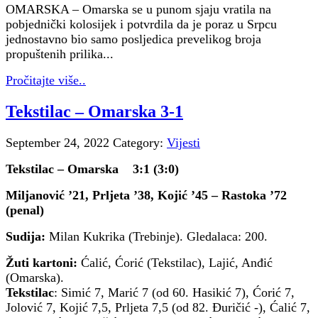
OMARSKA – Omarska se u punom sjaju vratila na
pobjednički kolosijek i potvrdila da je poraz u Srpcu
jednostavno bio samo posljedica prevelikog broja
propuštenih prilika...
Pročitajte više..
Tekstilac – Omarska 3-1
September 24, 2022
Category:
Vijesti
Tekstilac – Omarska 3:1 (3:0)
Miljanović ’21, Prljeta ’38, Kojić ’45 – Rastoka ’72
(penal)
Sudija:
Milan Kukrika (Trebinje). Gledalaca: 200.
Žuti kartoni:
Ćalić, Ćorić (Tekstilac), Lajić, Anđić
(Omarska).
Tekstilac
: Simić 7, Marić 7 (od 60. Hasikić 7), Ćorić 7,
Jolović 7, Kojić 7,5, Prljeta 7,5 (od 82. Đuričić -), Ćalić 7,