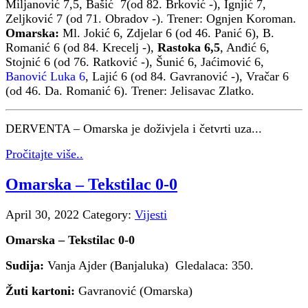
Miljanović 7,5, Bašić 7(od 82. Brković -), Ignjić 7,
Zeljković 7 (od 71. Obradov -). Trener: Ognjen Koroman.
Omarska
:
Ml. Jokić 6, Zdjelar 6 (od 46. Panić 6), B.
Romanić 6 (od 84. Krecelj -),
Rastoka 6,5
, Anđić 6,
Stojnić 6 (od 76. Ratković -), Šunić 6, Jaćimović 6,
Banović Luka 6
, Lajić 6 (od 84. Gavranović -), Vračar 6
(od 46. Da. Romanić 6). Trener: Jelisavac Zlatko.
DERVENTA – Omarska je doživjela i četvrti uza...
Pročitajte više..
Omarska – Tekstilac 0-0
April 30, 2022
Category:
Vijesti
Omarska – Tekstilac 0-0
Sudija:
Vanja Ajder (Banjaluka) Gledalaca: 350.
Žuti kartoni:
Gavranović (Omarska)