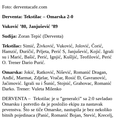
Foto: derventacafe.com
Derventa: Tekstilac – Omarska 2-0
Vuković ’80, Janjušević ’89
Sudija:
Zoran Tepić (Derventa)
Tekstilac:
Simić, Živković, Vuković, Jolović, Ćorić,
Hamzić, Đuričić, Prljeta, Perić S, Janjušević, Kojić. Igrali
su i Marić, Bašić, Perić, Ignjić, Kušljić, Teofilović, Perić
O. Trener Dario Purić.
Omarska:
Jokić, Ratković, Nišević, Romanić Dragan,
Anđić, Marmat, Zdjelar, Vračar, Rosić Đ, Gavranović,
Jaćimović. Igrali su i Šunić, Stojnić, Grahovac, Romanić
Darko. Trener: Vuleta Milenko
DERVENTA – Tekstilac je u ”generalci” sa 2:0 savladao
Omarsku i potvrdio da je posložio ekipu za nastavak
prvenstva. Što se tiče Omarske, nastupila je bez nekoliko
bitnih pojedinaca (Panić, Romanić Bojan, Stević, Krecelj,