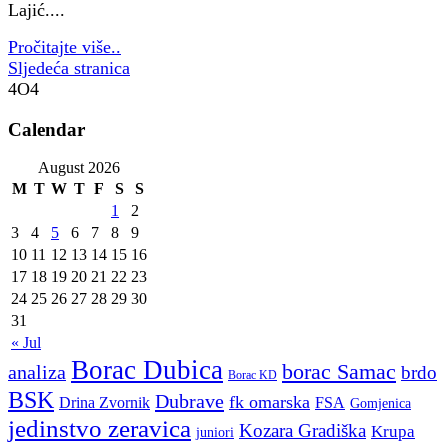
Lajić....
Pročitajte više..
Sljedeća stranica
4O4
Calendar
August 2026
M
T
W
T
F
S
S
1
2
3
4
5
6
7
8
9
10
11
12
13
14
15
16
17
18
19
20
21
22
23
24
25
26
27
28
29
30
31
« Jul
Borac Dubica
borac Samac
analiza
brdo
Borac KD
BSK
Dubrave
fk omarska
Drina Zvornik
FSA
Gomjenica
jedinstvo zeravica
Kozara Gradiška
Krupa
juniori