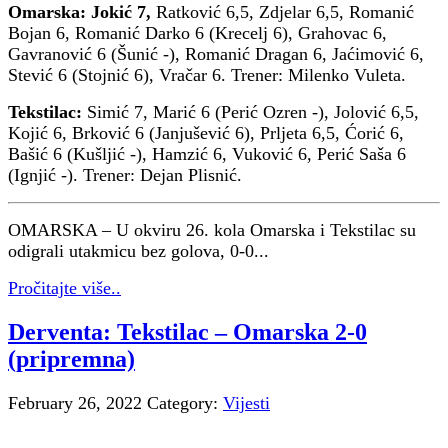
Omarska:
Jokić 7,
Ratković 6,5, Zdjelar 6,5, Romanić
Bojan 6, Romanić Darko 6 (Krecelj 6), Grahovac 6,
Gavranović 6 (Šunić -), Romanić Dragan 6, Jaćimović 6,
Stević 6 (Stojnić 6), Vračar 6. Trener: Milenko Vuleta.
Tekstilac:
Simić 7, Marić 6 (Perić Ozren -), Jolović 6,5,
Kojić 6, Brković 6 (Janjušević 6), Prljeta 6,5, Ćorić 6,
Bašić 6 (Kušljić -), Hamzić 6, Vuković 6, Perić Saša 6
(Ignjić -). Trener: Dejan Plisnić.
OMARSKA – U okviru 26. kola Omarska i Tekstilac su
odigrali utakmicu bez golova, 0-0...
Pročitajte više..
Derventa: Tekstilac – Omarska 2-0
(pripremna)
February 26, 2022
Category:
Vijesti