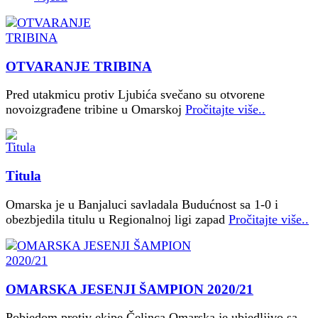
OTVARANJE TRIBINA
Pred utakmicu protiv Ljubića svečano su otvorene
novoizgrađene tribine u Omarskoj
Pročitajte više..
Titula
Omarska je u Banjaluci savladala Budućnost sa 1-0 i
obezbjedila titulu u Regionalnoj ligi zapad
Pročitajte više..
OMARSKA JESENJI ŠAMPION 2020/21
Pobjedom protiv ekipe Čelinca Omarska je ubjedljivo sa