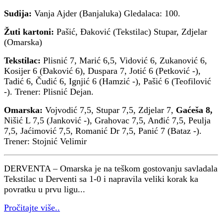
Sudija:
Vanja Ajder (Banjaluka) Gledalaca: 100.
Žuti kartoni:
Pašić, Đaković (Tekstilac) Stupar, Zdjelar
(Omarska)
Tekstilac:
Plisnić 7, Marić 6,5, Vidović 6, Zukanović 6,
Kosijer 6 (Đaković 6), Duspara 7, Jotić 6 (Petković -),
Tadić 6, Čudić 6, Ignjić 6 (Hamzić -), Pašić 6 (Teofilović
-). Trener: Plisnić Dejan.
Omarska:
Vojvodić 7,5, Stupar 7,5, Zdjelar 7,
Gaćeša 8,
Nišić L 7,5 (Janković -), Grahovac 7,5, Anđić 7,5, Peulja
7,5, Jaćimović 7,5, Romanić Dr 7,5, Panić 7 (Bataz -).
Trener: Stojnić Velimir
DERVENTA – Omarska je na teškom gostovanju savladala
Tekstilac u Derventi sa 1-0 i napravila veliki korak ka
povratku u prvu ligu...
Pročitajte više..