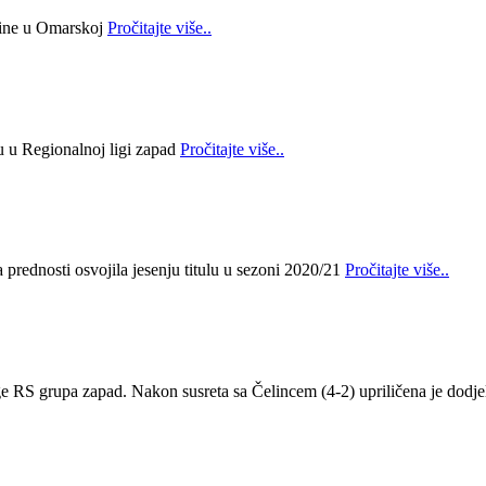
bine u Omarskoj
Pročitajte više..
lu u Regionalnoj ligi zapad
Pročitajte više..
prednosti osvojila jesenju titulu u sezoni 2020/21
Pročitajte više..
ge RS grupa zapad. Nakon susreta sa Čelincem (4-2) upriličena je dodje