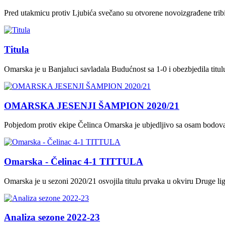
Pred utakmicu protiv Ljubića svečano su otvorene novoizgrađene tri
Titula
Omarska je u Banjaluci savladala Budućnost sa 1-0 i obezbjedila titu
OMARSKA JESENJI ŠAMPION 2020/21
Pobjedom protiv ekipe Čelinca Omarska je ubjedljivo sa osam bodova 
Omarska - Čelinac 4-1 TITTULA
Omarska je u sezoni 2020/21 osvojila titulu prvaka u okviru Druge li
Analiza sezone 2022-23