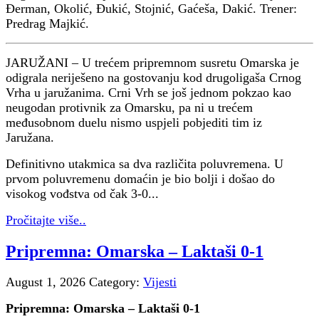
Đerman, Okolić, Đukić, Stojnić, Gaćeša, Dakić. Trener:
Predrag Majkić.
JARUŽANI – U trećem pripremnom susretu Omarska je
odigrala neriješeno na gostovanju kod drugoligaša Crnog
Vrha u jaružanima. Crni Vrh se još jednom pokzao kao
neugodan protivnik za Omarsku, pa ni u trećem
međusobnom duelu nismo uspjeli pobjediti tim iz
Jaružana.
Definitivno utakmica sa dva različita poluvremena. U
prvom poluvremenu domaćin je bio bolji i došao do
visokog vođstva od čak 3-0...
Pročitajte više..
Pripremna: Omarska – Laktaši 0-1
August 1, 2026
Category:
Vijesti
Pripremna: Omarska – Laktaši 0-1