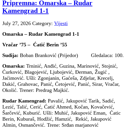
Pripremna: Omarska – Rudar
Kamengrad 1-1
July 27, 2026
Category:
Vijesti
Omarska – Rudar Kamengrad 1-1
Vračar ’75 – Ćatić Berin ’55
Sudija:
Boban Branković (Prijedor) Gledalaca: 100.
Omarska:
Trninić, Anđić, Guzina, Marinović, Stojnić,
Ćurković, Blagojević, Ljubojević, Đerman, Žugić ,
Jaćimović. Ušli: Zgonjanin, Gaćeša, Zdjelar, Krecelj,
Dakić, Grahovac, Panić, Ćetojević, Panić, Sirar, Vračar,
Okolić. Trener: Predrag Majkić.
Rudar Kamengrad:
Pavalić, Jakupović Tarik, Sadić,
Lezić, Talić, Cerić, Ćatić Ahmed, Kočan, Kovačević,
Šarčević, Kuburić. Ušli: Muhić, Jakupović Eman, Ćatic
Berin, Kuburaš, Hodžić, Hamzić, Rekić, Jakupović
Almin, Osmančević. Trene: Srđan marjanović