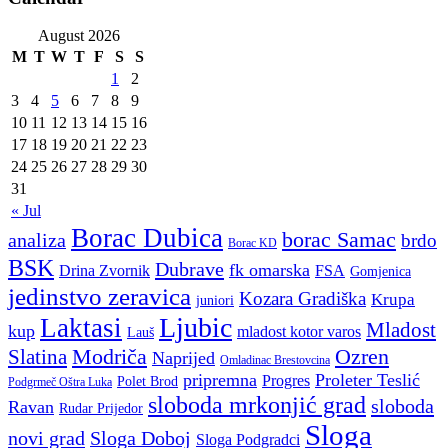
August 2026
M
T
W
T
F
S
S
1
2
3
4
5
6
7
8
9
10
11
12
13
14
15
16
17
18
19
20
21
22
23
24
25
26
27
28
29
30
31
« Jul
Borac Dubica
borac Samac
analiza
brdo
Borac KD
BSK
Dubrave
fk omarska
Drina Zvornik
FSA
Gomjenica
jedinstvo zeravica
Kozara Gradiška
Krupa
juniori
Ljubic
Laktasi
Mladost
kup
mladost kotor varos
Lauš
Modriča
Ozren
Slatina
Naprijed
Omladinac Brestovcina
pripremna
Proleter Teslić
Progres
Polet Brod
Podgrmeč Oštra Luka
sloboda mrkonjić grad
sloboda
Ravan
Rudar Prijedor
Sloga
novi grad
Sloga Doboj
Sloga Podgradci