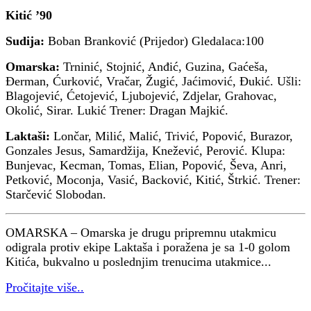
Kitić ’90
Sudija:
Boban Branković (Prijedor) Gledalaca:100
Omarska:
Trninić, Stojnić, Anđić, Guzina, Gaćeša,
Đerman, Ćurković, Vračar, Žugić, Jaćimović, Ðukić. Ušli:
Blagojević, Ćetojević, Ljubojević, Zdjelar, Grahovac,
Okolić, Sirar. Lukić Trener: Dragan Majkić.
Laktaši:
Lončar, Milić, Malić, Trivić, Popović, Burazor,
Gonzales Jesus, Samardžija, Knežević, Perović. Klupa:
Bunjevac, Kecman, Tomas, Elian, Popović, Ševa, Anri,
Petković, Moconja, Vasić, Backović, Kitić, Štrkić. Trener:
Starčević Slobodan.
OMARSKA – Omarska je drugu pripremnu utakmicu
odigrala protiv ekipe Laktaša i poražena je sa 1-0 golom
Kitića, bukvalno u poslednjim trenucima utakmice...
Pročitajte više..