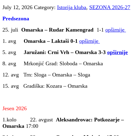
July 12, 2026
Category:
Istorija kluba
,
SEZONA 2026-27
Predsezona
25. juli
Omarska – Rudar Kamengrad
1-1
opširnije
1. avg
Omarska – Laktaši 0-1
opširnije
5. avg
Jaružani: Crni Vrh – Omarska 3-3
opširnije
8. avg Mrkonjić Grad: Sloboda – Omarska
12. avg Trn: Sloga – Omarska – Sloga
15. avg Gradiška: Kozara – Omarska
Jesen 2026
1.kolo 22. avgust
Aleksandrovac: Potkozarje –
Omarska
17:00