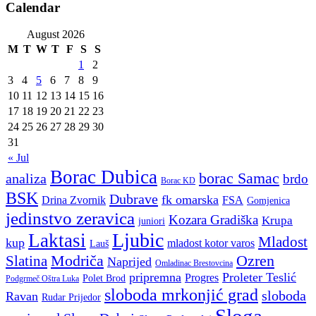
Calendar
August 2026
M
T
W
T
F
S
S
1
2
3
4
5
6
7
8
9
10
11
12
13
14
15
16
17
18
19
20
21
22
23
24
25
26
27
28
29
30
31
« Jul
Borac Dubica
borac Samac
analiza
brdo
Borac KD
BSK
Dubrave
fk omarska
Drina Zvornik
FSA
Gomjenica
jedinstvo zeravica
Kozara Gradiška
Krupa
juniori
Ljubic
Laktasi
Mladost
kup
mladost kotor varos
Lauš
Modriča
Ozren
Slatina
Naprijed
Omladinac Brestovcina
pripremna
Proleter Teslić
Progres
Polet Brod
Podgrmeč Oštra Luka
sloboda mrkonjić grad
sloboda
Ravan
Rudar Prijedor