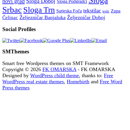
Sloga
novi grad
Sloga Doboj
Sloga Podgradci
Srbac
Sloga Trn
tekstilac
Sutjeska Foča
Zupa
teslic
Željezničar Banjaluka
Željezničar Doboj
Čelinac
Social Profiles
SMThemes
Smart free Wordpress themes on SMT Framework
Copyright © 2026
FK OMARSKA
- FK OMARSKA
Designed by
WordPress child theme
, thanks to:
Free
WordPress real estate themes
,
Homebirth
and
Free Word
Press themes