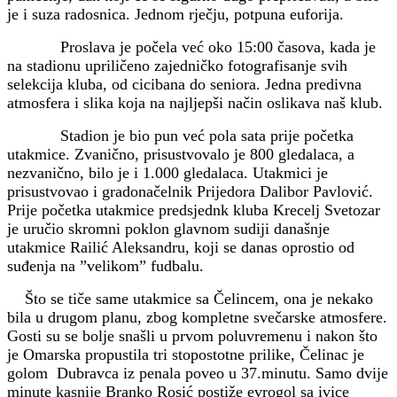
je i suza radosnica. Jednom rječju, potpuna euforija.
Proslava je počela već oko 15:00 časova, kada je
na stadionu upriličeno zajedničko fotografisanje svih
selekcija kluba, od cicibana do seniora. Jedna predivna
atmosfera i slika koja na najljepši način oslikava naš klub.
Stadion je bio pun već pola sata prije početka
utakmice. Zvanično, prisustvovalo je 800 gledalaca, a
nezvanično, bilo je i 1.000 gledalaca. Utakmici je
prisustvovao i gradonačelnik Prijedora Dalibor Pavlović.
Prije početka utakmice predsjednk kluba Krecelj Svetozar
je uručio skromni poklon glavnom sudiji današnje
utakmice Railić Aleksandru, koji se danas oprostio od
suđenja na ”velikom” fudbalu.
Što se tiče same utakmice sa Čelincem, ona je nekako
bila u drugom planu, zbog kompletne svečarske atmosfere.
Gosti su se bolje snašli u prvom poluvremenu i nakon što
je Omarska propustila tri stopostotne prilike, Čelinac je
golom Dubravca iz penala poveo u 37.minutu. Samo dvije
minute kasnije Branko Rosić postiže evrogol sa ivice