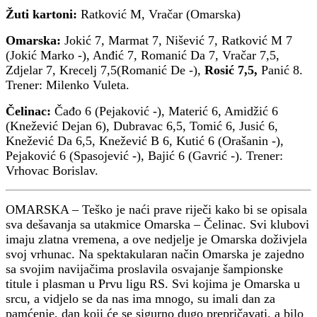
Žuti kartoni:
Ratković M, Vračar (Omarska)
Omarska:
Jokić 7, Marmat 7, Nišević 7, Ratković M 7
(Jokić Marko -), Anđić 7, Romanić Da 7, Vračar 7,5,
Zdjelar 7, Krecelj 7,5(Romanić De -),
Rosić 7,5,
Panić 8.
Trener: Milenko Vuleta.
Čelinac:
Čađo 6 (Pejaković -), Materić 6, Amidžić 6
(Knežević Dejan 6), Dubravac 6,5, Tomić 6, Jusić 6,
Knežević Da 6,5, Knežević B 6, Kutić 6 (Orašanin -),
Pejaković 6 (Spasojević -), Bajić 6 (Gavrić -). Trener:
Vrhovac Borislav.
OMARSKA – Teško je naći prave riječi kako bi se opisala
sva dešavanja sa utakmice Omarska – Čelinac. Svi klubovi
imaju zlatna vremena, a ove nedjelje je Omarska doživjela
svoj vrhunac. Na spektakularan način Omarska je zajedno
sa svojim navijačima proslavila osvajanje šampionske
titule i plasman u Prvu ligu RS. Svi kojima je Omarska u
srcu, a vidjelo se da nas ima mnogo, su imali dan za
pamćenje, dan koji će se sigurno dugo prepričavati, a bilo