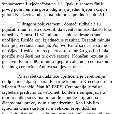
šesnaesterca i izjednačava na 1:1. Ipak, u samom finišu
prvog poluvremena gosti odigravaju jednu lijepu akciju i
golom Kneževića odlaze na odmor sa prednošću do 2:1.
U drugom poluvremenu, domaći fudbaleri su
pojačali ritam i nisu dozvolili da eventualni rezultatski kiks
naruši svečanost. U 57. minutu Panić sa desne strane
upošljava Rosića koji izjednačuje rezultat. Desetak minuta
kasnije precrtana situacija. Ponovo Panić sa desne strane
upošljava Rosića koji sa peterca trese mrežu gostiju i tako
postiže svoj šesti het trik ove sezone. Konačan rezultat je
postavio Panić u 80. minutu lijepim volej udarcem nakon
idealnog centaršuta Anđića sa lijeve strane.
Po završetku utakmice upriličena je ceremonija
dodjele medalja i pehara. Pehar je kapitenu Krecelju uručio
Mladen Bosančić, član IO FSRS. Ceremonija je zaista
izgledala predivno uz vatromet, konfete i šampanjac i u
tom trenutku su svima proradile emocije i igračima i
članovima uprave, svim simpatizerima, kao i bivšim
igračima Omarske koji su u velikom broju došli na
današnju utakmicu. Uz burne ovacije igrači su sa publikom