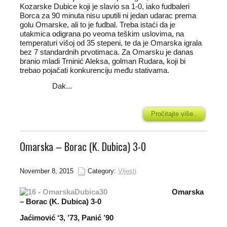
Kozarske Dubice koji je slavio sa 1-0, iako fudbaleri
Borca za 90 minuta nisu uputili ni jedan udarac prema
golu Omarske, ali to je fudbal. Treba istaći da je
utakmica odigrana po veoma teškim uslovima, na
temperaturi višoj od 35 stepeni, te da je Omarska igrala
bez 7 standardnih prvotimaca. Za Omarsku je danas
branio mladi Trninić Aleksa, golman Rudara, koji bi
trebao pojačati konkurenciju među stativama.
Dak...
Pročitajte više..
Omarska – Borac (K. Dubica) 3-0
November 8, 2015
Category:
Vijesti
Omarska
– Borac (K. Dubica) 3-0
Jaćimović ‘3, ’73, Panić ’90