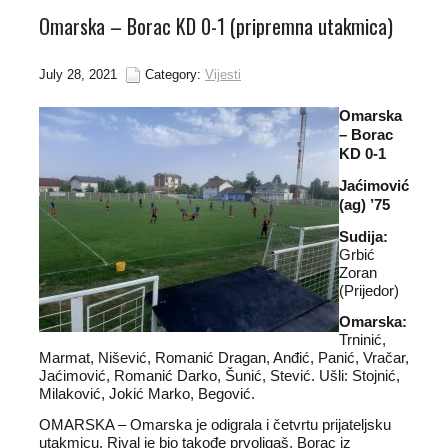
Omarska – Borac KD 0-1 (pripremna utakmica)
July 28, 2021
Category:
Vijesti
Omarska
– Borac
KD 0-1
Jaćimović
(ag) ’75
Sudija:
Grbić
Zoran
(Prijedor)
Omarska:
Trninić,
Marmat, Nišević, Romanić Dragan, Anđić, Panić, Vračar,
Jaćimović, Romanić Darko, Šunić, Stević. Ušli: Stojnić,
Milaković, Jokić Marko, Begović.
OMARSKA – Omarska je odigrala i četvrtu prijateljsku
utakmicu. Rival je bio takođe prvoligaš, Borac iz