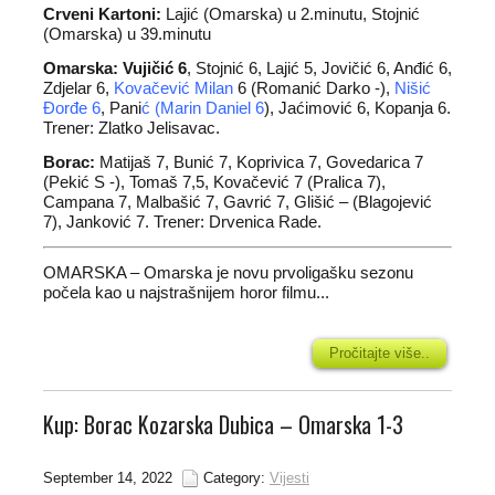
Crveni Kartoni:
Lajić (Omarska) u 2.minutu, Stojnić
(Omarska) u 39.minutu
Omarska: Vujičić 6
, Stojnić 6, Lajić 5, Jovičić 6, Anđić 6,
Zdjelar 6,
Kovačević Milan
6 (Romanić Darko -),
Nišić
Đorđe 6
, Pani
ć (Marin Daniel 6
), Jaćimović 6, Kopanja 6.
Trener: Zlatko Jelisavac.
Borac:
Matijaš 7, Bunić 7, Koprivica 7, Govedarica 7
(Pekić S -), Tomaš 7,5, Kovačević 7 (Pralica 7),
Campana 7, Malbašić 7, Gavrić 7, Glišić – (Blagojević
7), Janković 7. Trener: Drvenica Rade.
OMARSKA – Omarska je novu prvoligašku sezonu
počela kao u najstrašnijem horor filmu...
Pročitajte više..
Kup: Borac Kozarska Dubica – Omarska 1-3
September 14, 2022
Category:
Vijesti