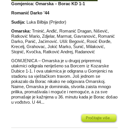
Gomjenica: Omarska – Borac KD 1-1
Romanić Darko ’44
Sudija:
Luka Bilbija (Prijedor)
Omarska:
Trninić, Anđić, Romanić Dragan, Nišević,
Ratković Mario, Zdjelar, Marmat, Gavranović, Romanić
Darko, Panić, Jaćimović. Ušli: Begović, Rosić Đorđe,
Krecelj, Grahovac, Jokić Marko, Šunić, Milaković,
Stojnić, Kvočka, Ratković Andrej, Radanović
GOMJENICA – Omarska je u drugoj pripremnoj
utakmici odigrala neriješeno sa Borcem iz Kozarske
Dubice 1-1. I ova utakmica je odigrana u Gomjenici na
stadionu sa vještačkom travom. Još jednom se
pokazalo da Borac nikako ne odgovara Omarskoj.
Naime, Omarska je dominirala, stvorila zaista mnogo
prilika, promašivala i moguće i nemoguće, a za sve
promašaje je kažnjena u 36. minutu kada je Borac došao
u vođstvo. U 44...
Pročitajte više..