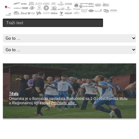
Titula
Omarska je u Banjaluci savladala Budućnost sa 1-0 i obezbjedila titulu
u Regionalnoj ligi zapad
Pročitajte više..