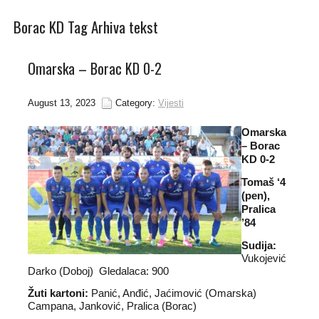
Borac KD Tag Arhiva tekst
Omarska – Borac KD 0-2
August 13, 2023
Category:
Vijesti
Omarska
– Borac
KD 0-2
Tomaš ‘4
(pen),
Pralica
’84
Sudija:
Vukojević
Darko (Doboj) Gledalaca: 900
Žuti kartoni:
Panić, Anđić, Jaćimović (Omarska)
Campana, Janković, Pralica (Borac)