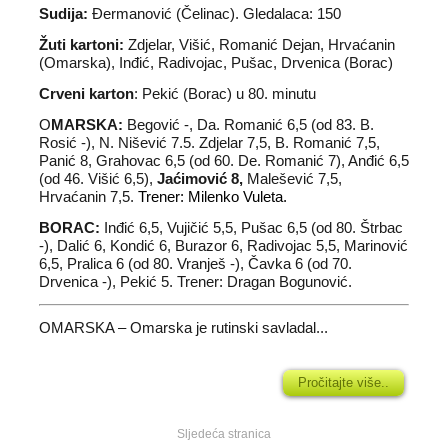
Sudija:
Đermanović (Čelinac). Gledalaca: 150
Žuti kartoni:
Zdjelar, Višić, Romanić Dejan, Hrvaćanin
(Omarska), Inđić, Radivojac, Pušac, Drvenica (Borac)
Crveni karton
: Pekić (Borac) u 80. minutu
O
MARSKA:
Begović -, Da. Romanić 6,5 (od 83. B.
Rosić -), N. Nišević 7.5. Zdjelar 7,5, B. Romanić 7,5,
Panić 8, Grahovac 6,5 (od 60. De. Romanić 7), Anđić 6,5
(od 46. Višić 6,5),
Jaćimović 8,
Malešević 7,5,
Hrvaćanin 7,5.
Trener: Milenko Vuleta.
BORAC:
Inđić 6,5, Vujičić 5,5, Pušac 6,5 (od 80. Štrbac
-), Dalić 6, Kondić 6, Burazor 6, Radivojac 5,5, Marinović
6,5, Pralica 6 (od 80. Vranješ -), Čavka 6 (od 70.
Drvenica -), Pekić 5. Trener: Dragan Bogunović.
OMARSKA – Omarska je rutinski savladal...
Pročitajte više..
Sljedeća stranica