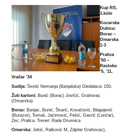
Kup RS,
1.kolo
Kozarska
Dubica:
Borac –
Omarska
1-3
Pralica
’50 –
Rastoka
‘5, ’11,
Vračar ’34
Sudija:
Šestić Nemanja (Banjaluka) Gledalaca: 150.
Žuti kartoni:
Bunić (Borac) Jovičić, Grahovac
(Omarska)
Borac:
Banjac, Bunić, Škarić, Kovačević, Blagojević
(Burazor), Tomaš, Jaćimović, Pekić, Gavrić (Lončar),
Zec. Pralica. Trener: Rade Drvenica
Omarska:
Jokić, Ratković M, Zdjelar Grahovac),