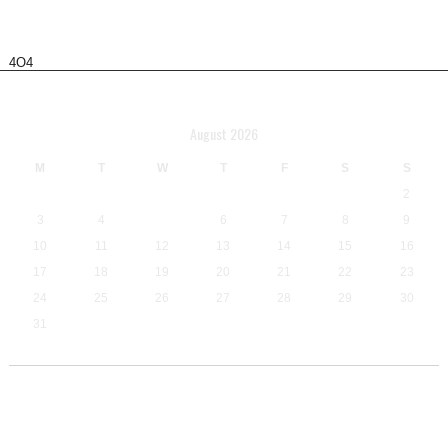
4O4
Calendar
August 2026
M
T
W
T
F
S
S
1
2
3
4
5
6
7
8
9
10
11
12
13
14
15
16
17
18
19
20
21
22
23
24
25
26
27
28
29
30
31
« Jul
Borac Dubica
borac Samac
analiza
Borac KD
BSK
Dubrave
brdo
fk omarska
Drina Zvornik
FSA
jedinstvo zeravica
Kozara
Gomjenica
juniori