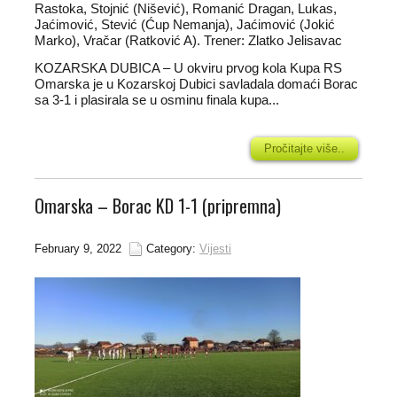
Rastoka, Stojnić (Nišević), Romanić Dragan, Lukas,
Jaćimović, Stević (Ćup Nemanja), Jaćimović (Jokić
Marko), Vračar (Ratković A). Trener: Zlatko Jelisavac
KOZARSKA DUBICA – U okviru prvog kola Kupa RS
Omarska je u Kozarskoj Dubici savladala domaći Borac
sa 3-1 i plasirala se u osminu finala kupa...
Pročitajte više..
Omarska – Borac KD 1-1 (pripremna)
February 9, 2022
Category:
Vijesti