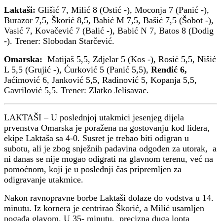
Laktaši:
Glišić 7, Milić 8 (Ostić -), Moconja 7 (Panić -),
Burazor 7,5, Škorić 8,5, Babić M 7,5, Bašić 7,5 (Šobot -),
Vasić 7, Kovačević 7 (Balić -), Babić N 7, Batos 8 (Dodig
-). Trener: Slobodan Starčević.
Omarska:
Matijaš 5,5, Zdjelar 5 (Kos -), Rosić 5,5, Nišić
L 5,5 (Grujić -), Ćurković 5 (Panić 5,5),
Rendić 6,
Jaćimović 6, Janković 5,5, Radinović 5, Kopanja 5,5,
Gavrilović 5,5. Trener: Zlatko Jelisavac.
LAKTAŠI – U poslednjoj utakmici jesenjeg dijela
prvenstva Omarska je poražena na gostovanju kod lidera,
ekipe Laktaša sa 4-0. Susret je trebao biti odigran u
subotu, ali je zbog snježnih padavina odgođen za utorak, a
ni danas se nije mogao odigrati na glavnom terenu, već na
pomoćnom, koji je u poslednji čas pripremljen za
odigravanje utakmice.
Nakon ravnopravne borbe Laktaši dolaze do vođstva u 14.
minutu. Iz kornera je centrirao Škorić, a Milić usamljen
pogađa glavom. U 35- minutu, precizna duga lopta