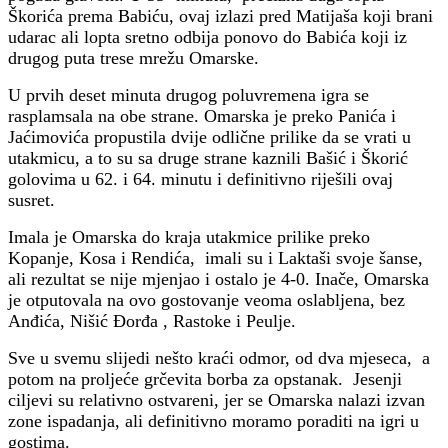
Škorića prema Babiću, ovaj izlazi pred Matijaša koji brani
udarac ali lopta sretno odbija ponovo do Babića koji iz
drugog puta trese mrežu Omarske.
U prvih deset minuta drugog poluvremena igra se
rasplamsala na obe strane. Omarska je preko Panića i
Jaćimovića propustila dvije odlične prilike da se vrati u
utakmicu, a to su sa druge strane kaznili Bašić i Škorić
golovima u 62. i 64. minutu i definitivno riješili ovaj
susret.
Imala je Omarska do kraja utakmice prilike preko
Kopanje, Kosa i Rendića, imali su i Laktaši svoje šanse,
ali rezultat se nije mjenjao i ostalo je 4-0. Inače, Omarska
je otputovala na ovo gostovanje veoma oslabljena, bez
Anđića, Nišić Đorđa , Rastoke i Peulje.
Sve u svemu slijedi nešto kraći odmor, od dva mjeseca, a
potom na proljeće grčevita borba za opstanak. Jesenji
ciljevi su relativno ostvareni, jer se Omarska nalazi izvan
zone ispadanja, ali definitivno moramo poraditi na igri u
gostima.