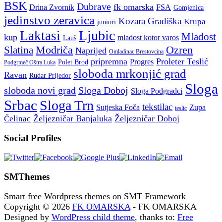
BSK
Dubrave
fk omarska
Drina Zvornik
FSA
Gomjenica
jedinstvo zeravica
Kozara Gradiška
Krupa
juniori
Ljubic
Laktasi
Mladost
kup
mladost kotor varos
Lauš
Modriča
Ozren
Slatina
Naprijed
Omladinac Brestovcina
pripremna
Proleter Teslić
Progres
Polet Brod
Podgrmeč Oštra Luka
sloboda mrkonjić grad
Ravan
Rudar Prijedor
Sloga
sloboda novi grad
Sloga Doboj
Sloga Podgradci
Srbac
Sloga Trn
tekstilac
Sutjeska Foča
Zupa
teslic
Željezničar Banjaluka
Željezničar Doboj
Čelinac
Social Profiles
SMThemes
Smart free Wordpress themes on SMT Framework
Copyright © 2026
FK OMARSKA
- FK OMARSKA
Designed by
WordPress child theme
, thanks to:
Free