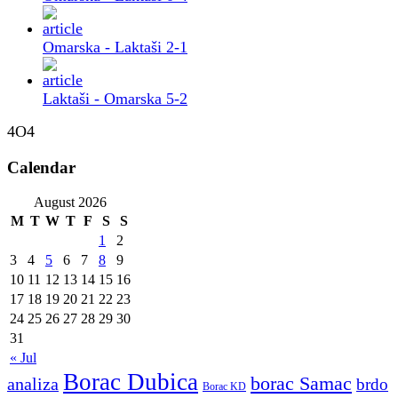
Omarska - Laktaši 2-1
Laktaši - Omarska 5-2
4O4
Calendar
August 2026
M
T
W
T
F
S
S
1
2
3
4
5
6
7
8
9
10
11
12
13
14
15
16
17
18
19
20
21
22
23
24
25
26
27
28
29
30
31
« Jul
Borac Dubica
borac Samac
analiza
brdo
Borac KD