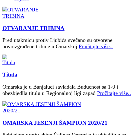
OTVARANJE TRIBINA
Pred utakmicu protiv Ljubića svečano su otvorene
novoizgrađene tribine u Omarskoj
Pročitajte više..
Titula
Omarska je u Banjaluci savladala Budućnost sa 1-0 i
obezbjedila titulu u Regionalnoj ligi zapad
Pročitajte više..
OMARSKA JESENJI ŠAMPION 2020/21
Pobjedom protiv ekipe Čelinca Omarska je ubjedljivo sa