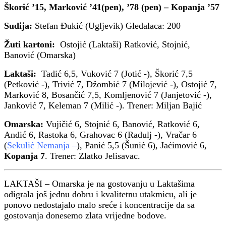
Škorić ’15, Marković ’41(pen), ’78 (pen) – Kopanja ’57
Sudija:
Stefan Đukić (Ugljevik) Gledalaca: 200
Žuti kartoni:
Ostojić (Laktaši) Ratković, Stojnić,
Banović (Omarska)
Laktaši:
Tadić 6,5, Vuković 7 (Jotić -), Škorić 7,5
(Petković -), Trivić 7, Džombić 7 (Milojević -), Ostojić 7,
Marković 8, Bosančić 7,5, Komljenović 7 (Janjetović -),
Janković 7, Keleman 7 (Milić -). Trener: Miljan Bajić
Omarska:
Vujičić 6, Stojnić 6, Banović, Ratković 6,
Anđić 6, Rastoka 6, Grahovac 6 (Radulj -), Vračar 6
(
Sekulić Nemanja –
), Panić 5,5 (Šunić 6), Jaćimović 6,
Kopanja 7
. Trener: Zlatko Jelisavac.
LAKTAŠI – Omarska je na gostovanju u Laktašima
odigrala još jednu dobru i kvalitetnu utakmicu, ali je
ponovo nedostajalo malo sreće i koncentracije da sa
gostovanja donesemo zlata vrijedne bodove.