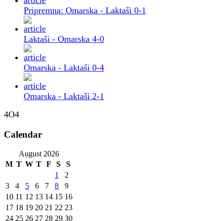
Pripremna: Omarska - Laktaši 0-1
Laktaši - Omarska 4-0
Omarska - Laktaši 0-4
Omarska - Laktaši 2-1
4O4
Calendar
August 2026
M
T
W
T
F
S
S
1
2
3
4
5
6
7
8
9
10
11
12
13
14
15
16
17
18
19
20
21
22
23
24
25
26
27
28
29
30