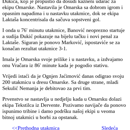
Đukića, koji je propustio da dosudi kazneni udarac za
ekipu Omarske. Nastavila je Omarska sa dobrom igrom i
opasnim napadima i u nastavku utakmice, dok se ekipa
Laktaša koncentrisala da sačuva sopstveni gol.
I onda u 76′ minutu utakmice, Banović neoprezno startuje
a sudija Đukić pokazuje na bijelu tačku i novi penal za
Laktaše. Siguran je ponovo Marković, ispostaviće se za
konačan rezultat utakmice 3-1.
Imala je Omarska svoje prilike i u nastavku, a izdvajamo
onu Vračara iz 86′ minute kada je pogodio stativu.
Vrijedi istaći da je Ognjen Jaćimović danas odigrao svoju
200 utakmicu u dresu Omarske. Sa druge strane, mladi
Sekulić Nemanja je debitovao za prvi tim.
Prvenstvo se nastavlja u nedjelju kada u Omarsku dolazi
ekipa Tekstilca iz Dervente. Pozivamo navijače da ponovo
ispunimo tribine i damo podršku našoj ekipi u veoma
bitnoj utakmici u borbi za opstanak.
<<Prethodna utakmica
Sledeća