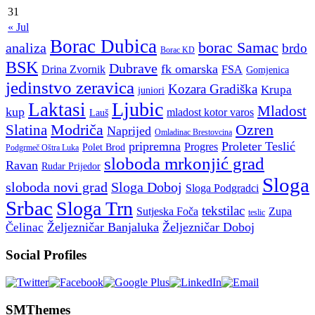
31
« Jul
Borac Dubica
borac Samac
analiza
brdo
Borac KD
BSK
Dubrave
fk omarska
Drina Zvornik
FSA
Gomjenica
jedinstvo zeravica
Kozara Gradiška
Krupa
juniori
Ljubic
Laktasi
Mladost
kup
mladost kotor varos
Lauš
Modriča
Ozren
Slatina
Naprijed
Omladinac Brestovcina
pripremna
Proleter Teslić
Progres
Polet Brod
Podgrmeč Oštra Luka
sloboda mrkonjić grad
Ravan
Rudar Prijedor
Sloga
sloboda novi grad
Sloga Doboj
Sloga Podgradci
Srbac
Sloga Trn
tekstilac
Sutjeska Foča
Zupa
teslic
Željezničar Banjaluka
Željezničar Doboj
Čelinac
Social Profiles
SMThemes