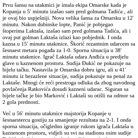
Prvu šansu na utakmici je imala ekipa Omarske kada je
Kopanja u 5′ minutu izašao sam pred golmana Tadića , ali
je ovaj bio uspješniji. Nova velika šansa za Omarsku u 12′
minutu. Nakon dubinske lopte, Panić je pobjegao
štoperima Laktaša, izašao sam pred golmana Tadića, ali i
ovaj put golman Laktaša izlazi kao pobjednik. I onda
kazna u 15′ minutu utakmice. Škorić rezantnim udarcem sa
šesnaest metara pogađa za 1-0. Sporna situacija u 38′
minutu utakmice. Igrač Laktaša udara Anđića u predjelu
glave u kaznenom prostoru. Sudija Đukić ne pokazuje na
bijelu tačku. Nastavila je Omarska dobru igru, ali u 41′
minutu iz bezazlene situacije, sudija pokazuje na penal za
Laktaše. Mnogi će reći prestroga odluka da zbog navodnog
povlačenja Ratkovića dosudi kazneni udarac. Siguran sa
bijele tačke je bio Marković i Laktaši su otišli na odmor sa
2 gola prednosti.
Već u 56′ minutu utakmice majstorija Kopanje u
šesnaestercu gostiju za smanjenje rezultata na 2-1. I onda
sporna situacija, očigledno igranje rukom igrača Laktaša u
kaznenom prostoru, vidjeli su svi na stadionu osim sudije