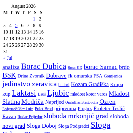
August 2026
M
T
W
T
F
S
S
1
2
3
4
5
6
7
8
9
10
11
12
13
14
15
16
17
18
19
20
21
22
23
24
25
26
27
28
29
30
31
« Jul
Borac Dubica
borac Samac
analiza
brdo
Borac KD
BSK
Dubrave
fk omarska
Drina Zvornik
FSA
Gomjenica
jedinstvo zeravica
Kozara Gradiška
Krupa
juniori
Ljubic
Laktasi
Mladost
kup
mladost kotor varos
Lauš
Modriča
Ozren
Slatina
Naprijed
Omladinac Brestovcina
pripremna
Proleter Teslić
Progres
Polet Brod
Podgrmeč Oštra Luka
sloboda mrkonjić grad
sloboda
Ravan
Rudar Prijedor
Sloga
novi grad
Sloga Doboj
Sloga Podgradci