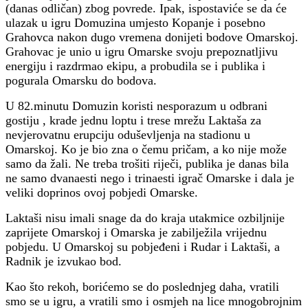
(danas odličan) zbog povrede. Ipak, ispostaviće se da će
ulazak u igru Domuzina umjesto Kopanje i posebno
Grahovca nakon dugo vremena donijeti bodove Omarskoj.
Grahovac je unio u igru Omarske svoju prepoznatljivu
energiju i razdrmao ekipu, a probudila se i publika i
pogurala Omarsku do bodova.
U 82.minutu Domuzin koristi nesporazum u odbrani
gostiju , krade jednu loptu i trese mrežu Laktaša za
nevjerovatnu erupciju oduševljenja na stadionu u
Omarskoj. Ko je bio zna o čemu pričam, a ko nije može
samo da žali. Ne treba trošiti riječi, publika je danas bila
ne samo dvanaesti nego i trinaesti igrač Omarske i dala je
veliki doprinos ovoj pobjedi Omarske.
Laktaši nisu imali snage da do kraja utakmice ozbiljnije
zaprijete Omarskoj i Omarska je zabilježila vrijednu
pobjedu. U Omarskoj su pobjeđeni i Rudar i Laktaši, a
Radnik je izvukao bod.
Kao što rekoh, borićemo se do poslednjeg daha, vratili
smo se u igru, a vratili smo i osmjeh na lice mnogobrojnim