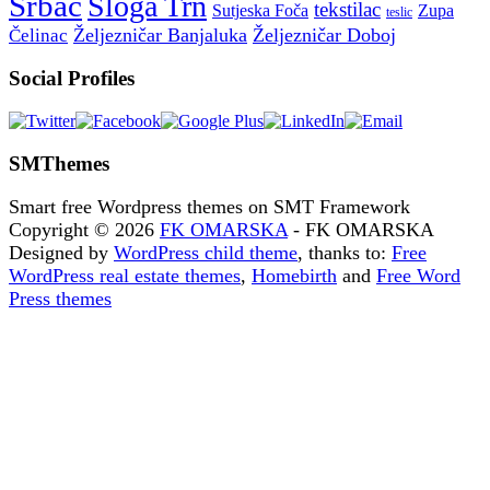
Srbac
Sloga Trn
tekstilac
Sutjeska Foča
Zupa
teslic
Željezničar Banjaluka
Željezničar Doboj
Čelinac
Social Profiles
SMThemes
Smart free Wordpress themes on SMT Framework
Copyright © 2026
FK OMARSKA
- FK OMARSKA
Designed by
WordPress child theme
, thanks to:
Free
WordPress real estate themes
,
Homebirth
and
Free Word
Press themes