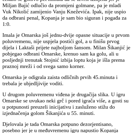
Miljan Bajić odlučio da promjeni golmane, pa je mladi
Vuk Nikolić zamijenio Vanju Kneževića. Ipak, nije uspio
da odbrani penal, Kopanja je sam bio siguran i pogađa za
1:0.
Imala je Omarska još jednu-dvije opasne situacije u prvom
poluvremenu, nije uspjela postići gol, a u finišu prvog
dijela i Laktaši prijete najboljom šansom. Milan Šikanjić je
pobjegao odbrani Omarske, krenuo sam ka golu, ali u
posljednji trenutak Stojnić izbija loptu koja je išla prema
praznoj mreži i od svega samo korner.
Omarska je odigrala zaista odličnih prvih 45.minuta i
trebala je ubjedljivije voditi.
U drugom poluvremenu viđena je drugačija slika. U igru
Omarske se uvukao neki grč i pored igrača više, a gosti su
u potpunosti preuzeli inicijativu i zasluženo stižu do
izjednačenja golom Šikanjića u 55. minuti.
Djelovala je tada Omarska potpuno dezorjentisano,
posebno jer je u međuvremenu igru napustio Kopanja