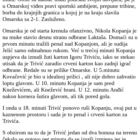
u Omarskoj viđen pravi sportski ambijent, prepune tribine,
borba do krajnjih granica u kojoj je na kraju slavila
Omarska sa 2-1. Zasluženo.
Omarska je od starta krenula ofanzivno, Nikola Kopanja je
na muke stavio desnu stranu odbrane Laktaša. Domaći su u
prvom minutu tražili penal nad Kopanjom, ali je sudija
Jelić samo odmahnuo rukom. Već u trećoj minuti Kopanja
uspjeva da iznudi žuti karton Igoru Triviću, iako se stekao
utisak da je Trivić zaradio crveni karton kao zadnji igrač
odbrane. Redale su se prilike Omarske. U 5.minutu
Kovačević je bio u idealnoj prilici , ali nije dobro zahvatio
loptu glavom. U 10. minutu Kopanja je sam pred
Kneževićem, ali Knežević brani. U 12. minutu Anđić
nakon kornera šutira glavom, ali tik pored gola.
I onda u 18. minuti Trivić ponovo ruši Kopanju, ovaj put u
kaznenom prostoru i sada je to penal i crveni karton za
Trivića.
S obzirom na to da je Trivić jedan od dva bonusa na terenu
čekalo se gotovo pet minuta da se izvrši izmjena jer je