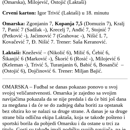
(Omarska), Milojević, Ostojić (Laktaši)
Crveni karton:
Igor Trivić (Laktaši) u 18. minutu
Omarska:
Zgonjanin 7,
Kopanja 7,5
(Domuzin 7), Kralj
7, Panić 7 (Sadžak -), Krecelj 7, Anđić 7, Stojnić 7
(Petković -), Jaćimović 7 (Grahovac -), Nišić L 7,
Kovačević 7, Đ. Nišić 7. Trener: Saša Keranović.
Laktaši:
Knežević – (Nikolić 6), Milić 6, Ćebić 6,
Šikanjić 6 (Marković -), Škorić 6 (Rosić -), Milojević 6
(Keleman -), Trivić 5, Turanjanin 6, Babić 6, Bosančić –
(Ostojić 6), Dojčinović 6. Trener: Miljan Bajić.
OMARSKA – Fudbal se danas pokazao ponovo u svoj
svojoj veličanstvenosti. Omarska je zajedno sa svojim
navijačima pokazala da se nije predala i da će biti još dana
za megdana i da će se do zadnjeg daha boriti za opstanak
bez obzira ko se nalazi sa druge strane. A danas je sa druge
strane bila odlična ekipa Laktaša, koja se takođe pošteno i
sportski borila da pobjedi Omarsku i da ostane u trci za
titulu. Gosti su takođe imali podršku svojih navijača, pa je