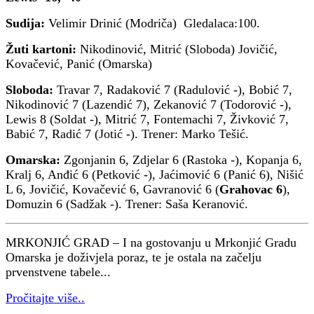
Sudija:
Velimir Drinić (Modriča) Gledalaca:100.
Žuti kartoni:
Nikodinović, Mitrić (Sloboda) Jovičić,
Kovačević, Panić (Omarska)
Sloboda:
Travar 7, Radaković 7 (Radulović -), Bobić 7,
Nikodinović 7 (Lazendić 7), Zekanović 7 (Todorović -),
Lewis 8 (Soldat -), Mitrić 7, Fontemachi 7, Živković 7,
Babić 7, Radić 7 (Jotić -). Trener: Marko Tešić.
Omarska:
Zgonjanin 6, Zdjelar 6 (Rastoka -), Kopanja 6,
Kralj 6, Anđić 6 (Petković -), Jaćimović 6 (Panić 6), Nišić
L 6, Jovičić, Kovačević 6, Gavranović 6 (
Grahovac 6
),
Domuzin 6 (Sadžak -). Trener: Saša Keranović.
MRKONJIĆ GRAD – I na gostovanju u Mrkonjić Gradu
Omarska je doživjela poraz, te je ostala na začelju
prvenstvene tabele...
Pročitajte više..