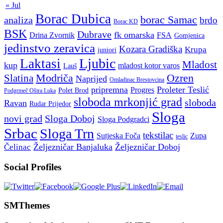
« Jul
Borac Dubica
borac Samac
analiza
brdo
Borac KD
BSK
Dubrave
fk omarska
Drina Zvornik
FSA
Gomjenica
jedinstvo zeravica
Kozara Gradiška
Krupa
juniori
Ljubic
Laktasi
Mladost
kup
mladost kotor varos
Lauš
Modriča
Ozren
Slatina
Naprijed
Omladinac Brestovcina
pripremna
Proleter Teslić
Progres
Polet Brod
Podgrmeč Oštra Luka
sloboda mrkonjić grad
sloboda
Ravan
Rudar Prijedor
Sloga
novi grad
Sloga Doboj
Sloga Podgradci
Srbac
Sloga Trn
tekstilac
Sutjeska Foča
Zupa
teslic
Željezničar Banjaluka
Željezničar Doboj
Čelinac
Social Profiles
SMThemes