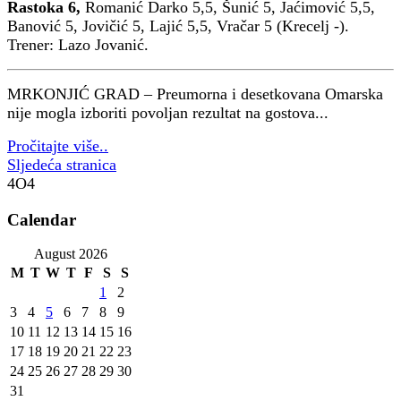
Rastoka 6,
Romanić Darko 5,5, Šunić 5, Jaćimović 5,5,
Banović 5, Jovičić 5, Lajić 5,5, Vračar 5 (Krecelj -).
Trener: Lazo Jovanić.
MRKONJIĆ GRAD – Preumorna i desetkovana Omarska
nije mogla izboriti povoljan rezultat na gostova...
Pročitajte više..
Sljedeća stranica
4O4
Calendar
August 2026
M
T
W
T
F
S
S
1
2
3
4
5
6
7
8
9
10
11
12
13
14
15
16
17
18
19
20
21
22
23
24
25
26
27
28
29
30
31