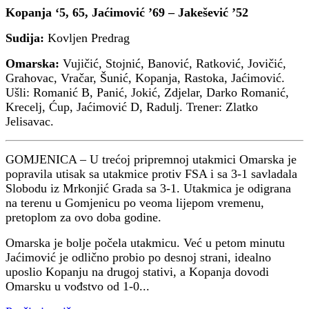
Kopanja ‘5, 65, Jaćimović ’69 – Jakešević ’52
Sudija:
Kovljen Predrag
Omarska:
Vujičić, Stojnić, Banović, Ratković, Jovičić,
Grahovac, Vračar, Šunić, Kopanja, Rastoka, Jaćimović.
Ušli: Romanić B, Panić, Jokić, Zdjelar, Darko Romanić,
Krecelj, Ćup, Jaćimović D, Radulj. Trener: Zlatko
Jelisavac.
GOMJENICA – U trećoj pripremnoj utakmici Omarska je
popravila utisak sa utakmice protiv FSA i sa 3-1 savladala
Slobodu iz Mrkonjić Grada sa 3-1. Utakmica je odigrana
na terenu u Gomjenicu po veoma lijepom vremenu,
pretoplom za ovo doba godine.
Omarska je bolje počela utakmicu. Već u petom minutu
Jaćimović je odlično probio po desnoj strani, idealno
uposlio Kopanju na drugoj stativi, a Kopanja dovodi
Omarsku u vođstvo od 1-0...