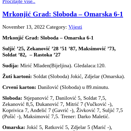
Pročitajte više..
Mrkonjić Grad: Sloboda – Omarska 6-1
November 13, 2022
Category:
Vijesti
Mrkonjić Grad: Sloboda – Omarska 6-1
Suljić ’25, Zekanović ’28 ’51 ’87, Maksimović ’73,
Soldat ’82, – Rastoka ’27
Sudija:
Mirić Mladen(Bijeljina). Gledalaca:120.
Žuti kartoni:
Soldat (Sloboda) Jokić, Zdjelar (Omarska).
Crveni karton:
Danilović (Sloboda) u 89.minutu.
Sloboda:
Stjepanović 7, Danilović 5, Soldat 7,5,
Zekanović 8,5, Đukanović 7, Mitrić 7 (Vučković -),
Koprivica 7, Anđelić 7 (Gavrić -), Živković 7, Suljić 7,5
(Pušić -), Maksimović 7,5. Trener: Darko Maletić.
Omarska:
Jokić 5, Ratković 5, Zdjelar 5 (Marić -),