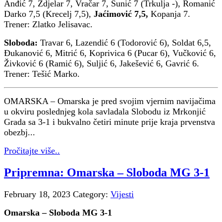
Anđić 7, Zdjelar 7, Vračar 7, Šunić 7 (Trkulja -), Romanić
Darko 7,5 (Krecelj 7,5),
Jaćimović 7,5,
Kopanja 7.
Trener: Zlatko Jelisavac.
Sloboda:
Travar 6, Lazendić 6 (Todorović 6), Soldat 6,5,
Đukanović 6, Mitrić 6, Koprivica 6 (Pucar 6), Vučković 6,
Živković 6 (Ramić 6), Suljić 6, Jakešević 6, Gavrić 6.
Trener: Tešić Marko.
OMARSKA – Omarska je pred svojim vjernim navijačima
u okviru poslednjeg kola savladala Slobodu iz Mrkonjić
Grada sa 3-1 i bukvalno četiri minute prije kraja prvenstva
obezbj...
Pročitajte više..
Pripremna: Omarska – Sloboda MG 3-1
February 18, 2023
Category:
Vijesti
Omarska – Sloboda MG 3-1