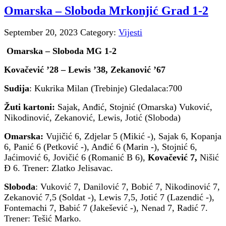
Omarska – Sloboda Mrkonjić Grad 1-2
September 20, 2023
Category:
Vijesti
Omarska – Sloboda MG 1-2
Kovačević ’28 – Lewis ’38, Zekanović ’67
Sudija
: Kukrika Milan (Trebinje) Gledalaca:700
Žuti kartoni:
Sajak, Anđić, Stojnić (Omarska) Vuković,
Nikodinović, Zekanović, Lewis, Jotić (Sloboda)
Omarska:
Vujičić 6, Zdjelar 5 (Mikić -), Sajak 6, Kopanja
6, Panić 6 (Petković -), Anđić 6 (Marin -), Stojnić 6,
Jaćimović 6, Jovičić 6 (Romanić B 6),
Kovačević 7,
Nišić
Đ 6. Trener: Zlatko Jelisavac.
Sloboda
: Vuković 7, Danilović 7, Bobić 7, Nikodinović 7,
Zekanović 7,5 (Soldat -), Lewis 7,5, Jotić 7 (Lazendić -),
Fontemachi 7, Babić 7 (Jakešević -), Nenad 7, Radić 7.
Trener: Tešić Marko.