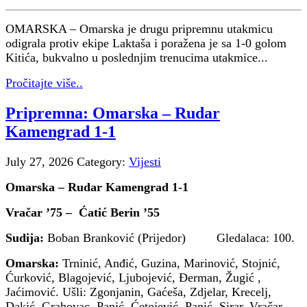
OMARSKA – Omarska je drugu pripremnu utakmicu
odigrala protiv ekipe Laktaša i poražena je sa 1-0 golom
Kitića, bukvalno u poslednjim trenucima utakmice...
Pročitajte više..
Pripremna: Omarska – Rudar
Kamengrad 1-1
July 27, 2026
Category:
Vijesti
Omarska – Rudar Kamengrad 1-1
Vračar ’75 – Ćatić Berin ’55
Sudija:
Boban Branković (Prijedor) Gledalaca: 100.
Omarska:
Trninić, Anđić, Guzina, Marinović, Stojnić,
Ćurković, Blagojević, Ljubojević, Đerman, Žugić ,
Jaćimović. Ušli: Zgonjanin, Gaćeša, Zdjelar, Krecelj,
Dakić, Grahovac, Panić, Ćetojević, Panić, Sirar, Vračar,