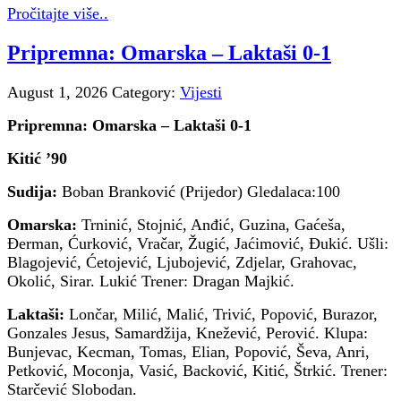
Pročitajte više..
Pripremna: Omarska – Laktaši 0-1
August 1, 2026
Category:
Vijesti
Pripremna: Omarska – Laktaši 0-1
Kitić ’90
Sudija:
Boban Branković (Prijedor) Gledalaca:100
Omarska:
Trninić, Stojnić, Anđić, Guzina, Gaćeša,
Đerman, Ćurković, Vračar, Žugić, Jaćimović, Ðukić. Ušli:
Blagojević, Ćetojević, Ljubojević, Zdjelar, Grahovac,
Okolić, Sirar. Lukić Trener: Dragan Majkić.
Laktaši:
Lončar, Milić, Malić, Trivić, Popović, Burazor,
Gonzales Jesus, Samardžija, Knežević, Perović. Klupa:
Bunjevac, Kecman, Tomas, Elian, Popović, Ševa, Anri,
Petković, Moconja, Vasić, Backović, Kitić, Štrkić. Trener:
Starčević Slobodan.