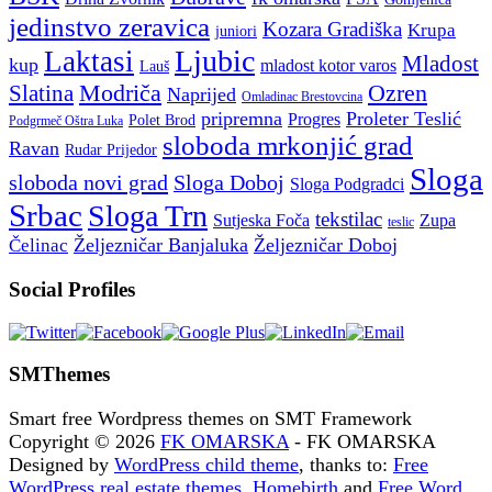
jedinstvo zeravica
Kozara Gradiška
Krupa
juniori
Ljubic
Laktasi
Mladost
kup
mladost kotor varos
Lauš
Modriča
Ozren
Slatina
Naprijed
Omladinac Brestovcina
pripremna
Proleter Teslić
Progres
Polet Brod
Podgrmeč Oštra Luka
sloboda mrkonjić grad
Ravan
Rudar Prijedor
Sloga
sloboda novi grad
Sloga Doboj
Sloga Podgradci
Srbac
Sloga Trn
tekstilac
Sutjeska Foča
Zupa
teslic
Željezničar Banjaluka
Željezničar Doboj
Čelinac
Social Profiles
SMThemes
Smart free Wordpress themes on SMT Framework
Copyright © 2026
FK OMARSKA
- FK OMARSKA
Designed by
WordPress child theme
, thanks to:
Free
WordPress real estate themes
,
Homebirth
and
Free Word