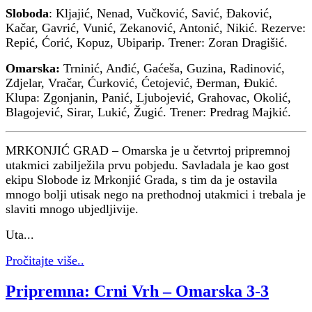
Sloboda
: Kljajić, Nenad, Vučković, Savić, Đaković,
Kačar, Gavrić, Vunić, Zekanović, Antonić, Nikić. Rezerve:
Repić, Ćorić, Kopuz, Ubiparip. Trener: Zoran Dragišić.
Omarska:
Trninić, Anđić, Gaćeša, Guzina, Radinović,
Zdjelar, Vračar, Ćurković, Ćetojević, Đerman, Đukić.
Klupa: Zgonjanin, Panić, Ljubojević, Grahovac, Okolić,
Blagojević, Sirar, Lukić, Žugić. Trener: Predrag Majkić.
MRKONJIĆ GRAD – Omarska je u četvrtoj pripremnoj
utakmici zabilježila prvu pobjedu. Savladala je kao gost
ekipu Slobode iz Mrkonjić Grada, s tim da je ostavila
mnogo bolji utisak nego na prethodnoj utakmici i trebala je
slaviti mnogo ubjedljivije.
Uta...
Pročitajte više..
Pripremna: Crni Vrh – Omarska 3-3