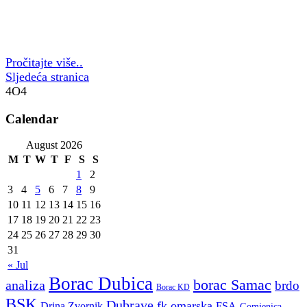
Pročitajte više..
Sljedeća stranica
4O4
Calendar
August 2026
M
T
W
T
F
S
S
1
2
3
4
5
6
7
8
9
10
11
12
13
14
15
16
17
18
19
20
21
22
23
24
25
26
27
28
29
30
31
« Jul
Borac Dubica
borac Samac
analiza
brdo
Borac KD
BSK
Dubrave
fk omarska
Drina Zvornik
FSA
Gomjenica