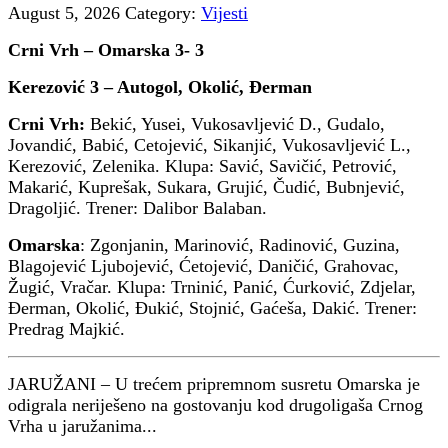
August 5, 2026
Category:
Vijesti
Crni Vrh – Omarska 3- 3
Kerezović 3 – Autogol, Okolić, Đerman
Crni Vrh:
Bekić, Yusei, Vukosavljević D., Gudalo,
Jovandić, Babić, Cetojević, Sikanjić, Vukosavljević L.,
Kerezović, Zelenika. Klupa: Savić, Savičić, Petrović,
Makarić, Kuprešak, Sukara, Grujić, Čudić, Bubnjević,
Dragoljić. Trener: Dalibor Balaban.
Omarska
: Zgonjanin, Marinović, Radinović, Guzina,
Blagojević Ljubojević, Ćetojević, Daničić, Grahovac,
Žugić, Vračar. Klupa: Trninić, Panić, Ćurković, Zdjelar,
Đerman, Okolić, Đukić, Stojnić, Gaćeša, Dakić. Trener:
Predrag Majkić.
JARUŽANI – U trećem pripremnom susretu Omarska je
odigrala neriješeno na gostovanju kod drugoligaša Crnog
Vrha u jaružanima...