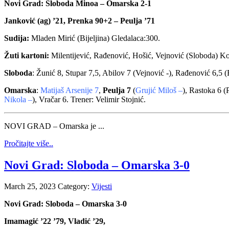
Novi Grad: Sloboda Minoa – Omarska 2-1
Janković (ag) ’21, Prenka 90+2 – Peulja ’71
Sudija:
Mladen Mirić (Bijeljina) Gledalaca:300.
Žuti kartoni:
Milentijević, Rađenović, Hošić, Vejnović (Sloboda) Ko
Sloboda
: Žunić 8, Stupar 7,5, Abilov 7 (Vejnović -), Rađenović 6,5 (
Omarska
:
Matijaš Arsenije 7
,
Peulja 7
(
Grujić Miloš –
), Rastoka 6 (
Nikola –
), Vračar 6. Trener: Velimir Stojnić.
NOVI GRAD – Omarska je ...
Pročitajte više..
Novi Grad: Sloboda – Omarska 3-0
March 25, 2023
Category:
Vijesti
Novi Grad: Sloboda – Omarska 3-0
Imamagić ’22 ’79, Vladić ’29,