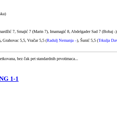
ska)
amardžić 7, Smajić 7 (Marin 7), Imamagić 8, Abdelgader Sad 7 (Bobaj -
,
Grahovac 5,5, Vračar 5,5 (
Radulj Nemanja –
), Šunić 5,5 (
Trkulja Da
ovana, bez čak pet standardnih prvotimaca...
 NG 1-1