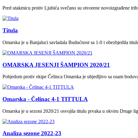
Pred utakmicu protiv Ljubića svečano su otvorene novoizgrađene tri
Titula
Omarska je u Banjaluci savladala Budućnost sa 1-0 i obezbjedila titu
OMARSKA JESENJI ŠAMPION 2020/21
Pobjedom protiv ekipe Čelinca Omarska je ubjedljivo sa osam bodova 
Omarska - Čelinac 4-1 TITTULA
Omarska je u sezoni 2020/21 osvojila titulu prvaka u okviru Druge li
Analiza sezone 2022-23