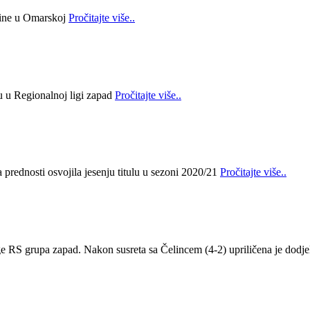
bine u Omarskoj
Pročitajte više..
lu u Regionalnoj ligi zapad
Pročitajte više..
prednosti osvojila jesenju titulu u sezoni 2020/21
Pročitajte više..
ge RS grupa zapad. Nakon susreta sa Čelincem (4-2) upriličena je dodje