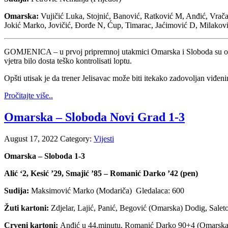
Omarska:
Vujičić Luka, Stojnić, Banović, Ratković M, Anđić, Vračar
Jokić Marko, Jovičić, Đorđe N, Ćup, Timarac, Jaćimović D, Milakovi
GOMJENICA – u prvoj pripremnoj utakmici Omarska i Sloboda su odigr
vjetra bilo dosta teško kontrolisati loptu.
Opšti utisak je da trener Jelisavac može biti itekako zadovoljan viđeni
Pročitajte više..
Omarska – Sloboda Novi Grad 1-3
August 17, 2022
Category:
Vijesti
Omarska – Sloboda 1-3
Alić ‘2, Kesić ’29, Smajić ’85 – Romanić Darko ’42 (pen)
Sudija:
Maksimović Marko (Modariča) Gledalaca: 600
Žuti kartoni:
Zdjelar, Lajić, Panić, Begović (Omarska) Dodig, Salet
Crveni kartoni:
Anđić u 44.minutu, Romanić Darko 90+4 (Omarska