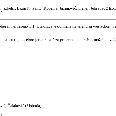
, Zdjelar, Lazar N, Panić, Kopanja, Jaćimović. Trener: Jelisavac Zlat
ć.
ali neriješeno 1-1. Utakmica je odigrana na terenu sa vještačkom tr
m na terenu, posebno jer je rana faza priprema, a naročito može biti zad
ović, Čalaković (Sloboda)
)