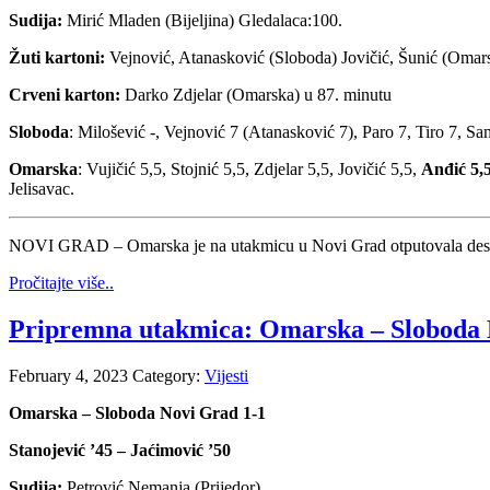
Sudija:
Mirić Mladen (Bijeljina) Gledalaca:100.
Žuti kartoni:
Vejnović, Atanasković (Sloboda) Jovičić, Šunić (Omar
Crveni karton:
Darko Zdjelar (Omarska) u 87. minutu
Sloboda
: Milošević -, Vejnović 7 (Atanasković 7), Paro 7, Tiro 7, S
Omarska
: Vujičić 5,5, Stojnić 5,5, Zdjelar 5,5, Jovičić 5,5,
Anđić 5,5
Jelisavac.
NOVI GRAD – Omarska je na utakmicu u Novi Grad otputovala desetk
Pročitajte više..
Pripremna utakmica: Omarska – Sloboda
February 4, 2023
Category:
Vijesti
Omarska – Sloboda Novi Grad 1-1
Stanojević ’45 – Jaćimović ’50
Sudija:
Petrović Nemanja (Prijedor)