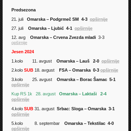
Predsezona
21. juli
Omarska – Podgrmeč SM 4-3
opširnije
27. juli
Omarska – Ljubić 4-1
opširnije
12. avg
Omarska – Crvena Zvezda mladi
3-3
opširnije
Jesen 2024
1.kolo 11. avgust
Omarska – Lauš 2-0
opširnije
2.kolo
SUB
18. avgust
FSA – Omarska 0-3
opširnije
3.kolo 25. avgust
Omarska – Borac Šamac 5-1
opširnije
Kup RS 1k 28. avgust
Omarska – Laktaši 2-4
opširnije
4.kolo
SUB
31. avgust
Srbac: Sloga – Omarska 3-1
opširnije
5.kolo 8. septembar
Omarska – Tekstilac 4-0
opširnije