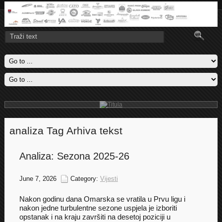
Titula
Omarska je u Banjaluci savladala Budućnost sa 1-0 i obezbjedila titulu
u Regionalnoj ligi zapad
Pročitajte više..
analiza Tag Arhiva tekst
Analiza: Sezona 2025-26
June 7, 2026
Category:
Vijesti
Nakon godinu dana Omarska se vratila u Prvu ligu i
nakon jedne turbulentne sezone uspjela je izboriti
opstanak i na kraju završiti na desetoj poziciji u