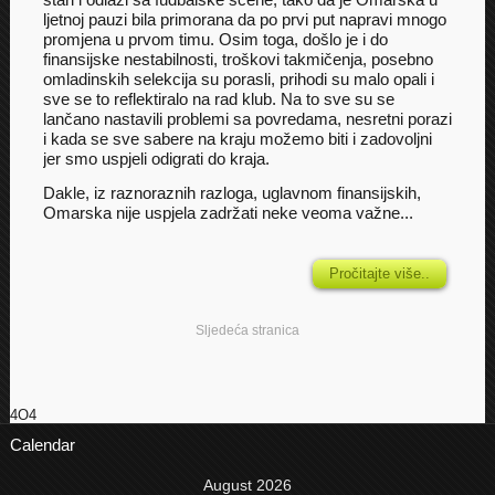
ljetnoj pauzi bila primorana da po prvi put napravi mnogo
promjena u prvom timu. Osim toga, došlo je i do
finansijske nestabilnosti, troškovi takmičenja, posebno
omladinskih selekcija su porasli, prihodi su malo opali i
sve se to reflektiralo na rad klub. Na to sve su se
lančano nastavili problemi sa povredama, nesretni porazi
i kada se sve sabere na kraju možemo biti i zadovoljni
jer smo uspjeli odigrati do kraja.
Dakle, iz raznoraznih razloga, uglavnom finansijskih,
Omarska nije uspjela zadržati neke veoma važne...
Pročitajte više..
Sljedeća stranica
4O4
Calendar
August 2026