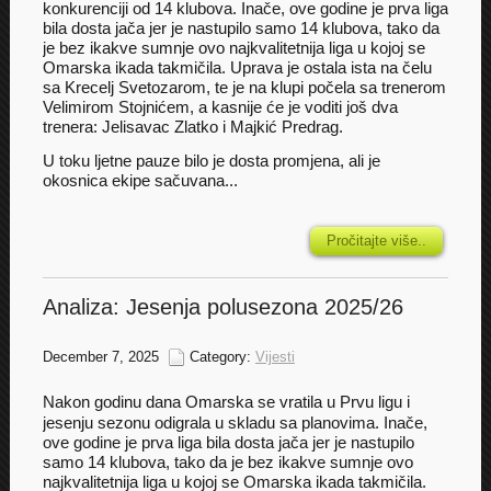
konkurenciji od 14 klubova. Inače, ove godine je prva liga
bila dosta jača jer je nastupilo samo 14 klubova, tako da
je bez ikakve sumnje ovo najkvalitetnija liga u kojoj se
Omarska ikada takmičila. Uprava je ostala ista na čelu
sa Krecelj Svetozarom, te je na klupi počela sa trenerom
Velimirom Stojnićem, a kasnije će je voditi još dva
trenera: Jelisavac Zlatko i Majkić Predrag.
U toku ljetne pauze bilo je dosta promjena, ali je
okosnica ekipe sačuvana...
Pročitajte više..
Analiza: Jesenja polusezona 2025/26
December 7, 2025
Category:
Vijesti
Nakon godinu dana Omarska se vratila u Prvu ligu i
jesenju sezonu odigrala u skladu sa planovima. Inače,
ove godine je prva liga bila dosta jača jer je nastupilo
samo 14 klubova, tako da je bez ikakve sumnje ovo
najkvalitetnija liga u kojoj se Omarska ikada takmičila.