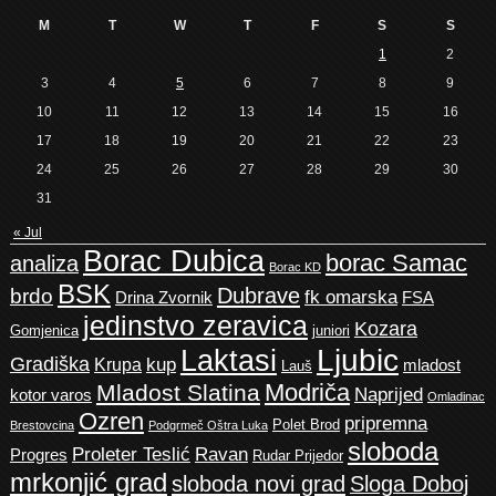
M
T
W
T
F
S
S
1
2
3
4
5
6
7
8
9
10
11
12
13
14
15
16
17
18
19
20
21
22
23
24
25
26
27
28
29
30
31
« Jul
Borac Dubica
borac Samac
analiza
Borac KD
BSK
Dubrave
brdo
fk omarska
Drina Zvornik
FSA
jedinstvo zeravica
Kozara
Gomjenica
juniori
Ljubic
Laktasi
Gradiška
kup
Krupa
mladost
Lauš
Modriča
Mladost Slatina
Naprijed
kotor varos
Omladinac
Ozren
pripremna
Polet Brod
Brestovcina
Podgrmeč Oštra Luka
sloboda
Proleter Teslić
Ravan
Progres
Rudar Prijedor
mrkonjić grad
sloboda novi grad
Sloga Doboj