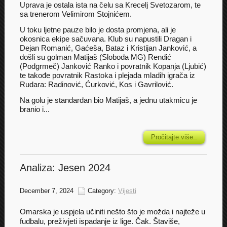
Uprava je ostala ista na čelu sa Krecelj Svetozarom, te
sa trenerom Velimirom Stojnićem.
U toku ljetne pauze bilo je dosta promjena, ali je
okosnica ekipe sačuvana. Klub su napustili Dragan i
Dejan Romanić, Gaćeša, Bataz i Kristijan Janković, a
došli su golman Matijaš (Sloboda MG) Rendić
(Podgrmeč) Janković Ranko i povratnik Kopanja (Ljubić)
te takođe povratnik Rastoka i plejada mladih igrača iz
Rudara: Radinović, Ćurković, Kos i Gavrilović.
Na golu je standardan bio Matijaš, a jednu utakmicu je
branio i...
Pročitajte više..
Analiza: Jesen 2024
December 7, 2024
Category:
Vijesti
Omarska je uspjela učiniti nešto što je možda i najteže u
fudbalu, preživjeti ispadanje iz lige. Čak. Štaviše,