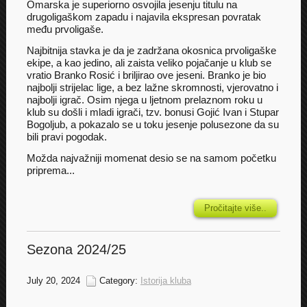
Omarska je superiorno osvojila jesenju titulu na
drugoligaškom zapadu i najavila ekspresan povratak
među prvoligaše.
Najbitnija stavka je da je zadržana okosnica prvoligaške
ekipe, a kao jedino, ali zaista veliko pojačanje u klub se
vratio Branko Rosić i briljirao ove jeseni. Branko je bio
najbolji strijelac lige, a bez lažne skromnosti, vjerovatno i
najbolji igrač. Osim njega u ljetnom prelaznom roku u
klub su došli i mladi igrači, tzv. bonusi Gojić Ivan i Stupar
Bogoljub, a pokazalo se u toku jesenje polusezone da su
bili pravi pogodak.
Možda najvažniji momenat desio se na samom početku
priprema...
Pročitajte više..
Sezona 2024/25
July 20, 2024
Category:
Istorija kluba