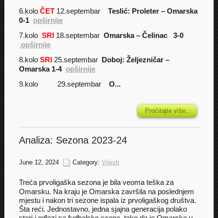
6.kolo
ČET
12.septembar
Teslić: Proleter – Omarska
0-1
opširnije
7.kolo
SRI
18.septembar
Omarska – Čelinac 3-0
opširnije
8.kolo
SRI
25.septembar
Doboj: Željezničar –
Omarska 1-4
opširnije
9.kolo 29.septembar
O...
Pročitajte više..
Analiza: Sezona 2023-24
June 12, 2024
Category:
Vijesti
Treća prvoligaška sezona je bila veoma teška za
Omarsku. Na kraju je Omarska završila na poslednjem
mjestu i nakon tri sezone ispala iz prvoligaškog društva.
Šta reći. Jednostavno, jedna sjajna generacija polako
stari i odlazi sa fudbalske scene, tako da je Omarska u