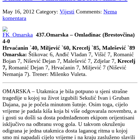
May 16, 2012
Category:
Vijesti
Comments:
Nema
komentara
437.
Omarska – Omladinac (Brestovčina)
4-0
Hrvaćanin `40, Miljević `60, Krecelj `85, Malešević `89
Omarska:
Štikovac 6, Anđić Vladan 7, Višić 7, Romanić
Bojan 7, Nišević Dejan 7, Malešević 7, Zdjelar 7,
Krecelj
7,
Romanić Dejan 7, Hrvaćanin 7, Miljević 7 (Nišević
Nemanja 7). Trener: Milenko Vuleta.
OMARSKA – Utakmica je bila potpuno u sjeni strašne
tragedije u kojoj su život izgubili Sekulić Ivan i Gruban
Dajana, pa je počela minutom šutnje. Osim toga, cijelo
vrijeme je padala kiša koja bi više odgovarala novembru, a
i gosti su došli sa dosta podmlađenom ekipom orijentisani
isključivo na odbranu svog gola. U takvom okruženju
odigrana je jedna utakmica dosta laganog ritma u kojoj
smo mi napadali cijelo vrijeme i na kraju zasluženo slavili