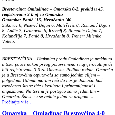
Brestovcina: Omladinac – Omarska 0-2, prekid u 45,
registrovano 3-0 pf za Omarsku
Omarska: Panić `16, Hrvaćanin `40
Štikovac 6, Nišević Dejan 6, Maleševic 8, Romanić Bojan
8, Anđić 7, Grahovac 6,
Krecelj 8,
Romanić Dejan 7,
Kolundžija 7, Panić 8, Hrvaćanin 8. Trener: Milenko
Vuleta.
BRESTOVČINA – Utakmica protiv Omladinca je prekinuta
u toku pauze nakon prvog poluvremena i najvjerovatnije će
biti registrovana 3-0 za Omarsku. Pođimo redom. Omarska
je u Brestovčinu otputovala sa samo jednim ciljem –
pobjedom. Odmah moram reći da nas je domaćin baš
razočarao što se tiče i kvaliteta i pripremljenosti i
angažmana. Na terenu je postojao samo jedan tim –
Omarska. Šanse su se redale jedna za drugom ...
Pročitajte više..
Omarska – Omladinac Brestovčina 4-0