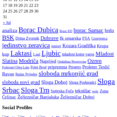
17
18
19
20
21
22
23
24
25
26
27
28
29
30
31
« Jul
Borac Dubica
borac Samac
analiza
brdo
Borac KD
BSK
Dubrave
fk omarska
Drina Zvornik
FSA
Gomjenica
jedinstvo zeravica
Kozara Gradiška
Krupa
juniori
Ljubic
Laktasi
Mladost
kup
mladost kotor varos
Lauš
Modriča
Ozren
Slatina
Naprijed
Omladinac Brestovcina
pripremna
Proleter Teslić
Progres
Polet Brod
Podgrmeč Oštra Luka
sloboda mrkonjić grad
Ravan
Rudar Prijedor
Sloga
sloboda novi grad
Sloga Doboj
Sloga Podgradci
Srbac
Sloga Trn
tekstilac
Sutjeska Foča
Zupa
teslic
Željezničar Banjaluka
Željezničar Doboj
Čelinac
Social Profiles