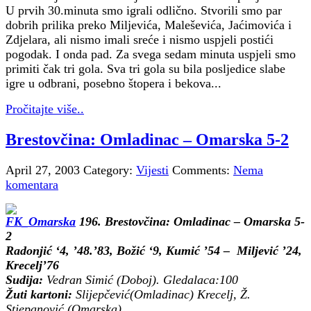
U prvih 30.minuta smo igrali odlično. Stvorili smo par
dobrih prilika preko Miljevića, Maleševića, Jaćimovića i
Zdjelara, ali nismo imali sreće i nismo uspjeli postići
pogodak. I onda pad. Za svega sedam minuta uspjeli smo
primiti čak tri gola. Sva tri gola su bila posljedice slabe
igre u odbrani, posebno štopera i bekova...
Pročitajte više..
Brestovčina: Omladinac – Omarska 5-2
April 27, 2003
Category:
Vijesti
Comments:
Nema
komentara
196.
Brestovčina: Omladinac – Omarska 5-
2
Radonjić ‘4, ’48.’83, Božić ‘9, Kumić ’54 – Miljević ’24,
Krecelj’76
Sudija:
Vedran Simić (Doboj). Gledalaca:100
Žuti kartoni:
Slijepčević(Omladinac) Krecelj, Ž.
Stjepanović (Omarska)