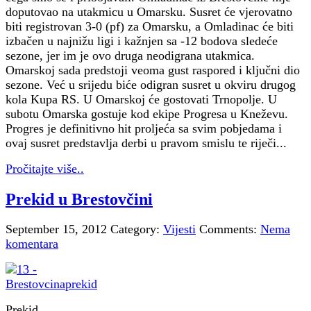
doputovao na utakmicu u Omarsku. Susret će vjerovatno
biti registrovan 3-0 (pf) za Omarsku, a Omladinac će biti
izbačen u najnižu ligi i kažnjen sa -12 bodova sledeće
sezone, jer im je ovo druga neodigrana utakmica.
Omarskoj sada predstoji veoma gust raspored i ključni dio
sezone. Već u srijedu biće odigran susret u okviru drugog
kola Kupa RS. U Omarskoj će gostovati Trnopolje. U
subotu Omarska gostuje kod ekipe Progresa u Kneževu.
Progres je definitivno hit proljeća sa svim pobjedama i
ovaj susret predstavlja derbi u pravom smislu te riječi...
Pročitajte više..
Prekid u Brestovčini
September 15, 2012
Category:
Vijesti
Comments:
Nema
komentara
Prekid