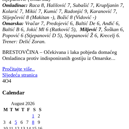
Omladinac:
Raca 8, Halilović 7, Subašić 7, Krupljanin 7,
Kolarić 7, Mikić 7, Kumić 7, Radonjić 9, Karanović 7,
Slijepčević 8 (Makitan -), Božić 8 (Vidović -)
Omarska:
Vračar 7, Predojević 6, Baltić De 6, Anđić 6,
Baltić B 6, Jokić Ml 6 (Ratković 5),
Miljević 7
, Šoškan 6,
Popović 6 (Stjepanović D 5), Stjepanović Ž 6, Krecelj 6.
Trener: Delić Zoran.
BRESTOVČINA – Očekivana i laka pobjeda domaćeg
Omladinca protiv indisponiranih gostiju iz Omarske...
Pročitajte više..
Sljedeća stranica
4O4
Calendar
August 2026
M
T
W
T
F
S
S
1
2
3
4
5
6
7
8
9
10
11
12
13
14
15
16