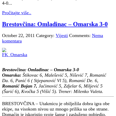
4-0...
Pročitajte više..
Brestovčina: Omladinac – Omarska 3-0
October 22, 2011
Category:
Vijesti
Comments:
Nema
komentara
Brestovčina: Omladinac – Omarska 3-0
Omarska:
Štikovac 6, Malešević 5, Nišević 7, Romanić
Da. 6, Panić 6 ( Stjepanović Vl 5), Romanić De. 6,
Romanić Bojan 7,
Jaćimović 5, Zdjelar 6, Miljević 5
(Šarić 6), Kvočka 5 (Višić 5). Trener: Milenko Vuleta.
BRESTOVČINA – Utakmicu je obilježila dobra igra obe
ekipe, na visokom nivou uz mnogo prilika sa obe strane.
Domaćin je iskoristio svoje šanse i zasluženo pobjedio.