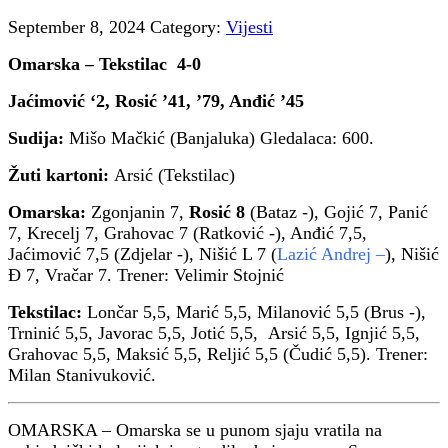
September 8, 2024
Category:
Vijesti
Omarska – Tekstilac 4-0
Jaćimović ‘2, Rosić ’41, ’79, Anđić ’45
Sudija:
Mišo Mačkić (Banjaluka) Gledalaca: 600.
Žuti kartoni:
Arsić (Tekstilac)
Omarska:
Zgonjanin 7,
Rosić 8
(Bataz -), Gojić 7, Panić
7, Krecelj 7, Grahovac 7 (Ratković -), Anđić 7,5,
Jaćimović 7,5 (Zdjelar -), Nišić L 7 (
Lazić Andrej –
), Nišić
Đ 7, Vračar 7. Trener: Velimir Stojnić
Tekstilac:
Lončar 5,5, Marić 5,5, Milanović 5,5 (Brus -),
Trninić 5,5, Javorac 5,5, Jotić 5,5, Arsić 5,5, Ignjić 5,5,
Grahovac 5,5, Maksić 5,5, Reljić 5,5 (Čudić 5,5). Trener:
Milan Stanivuković.
OMARSKA – Omarska se u punom sjaju vratila na