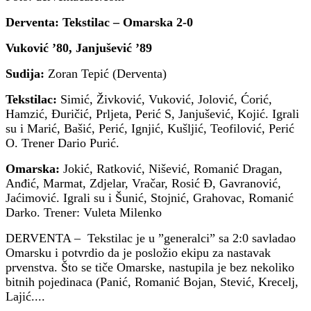
Derventa: Tekstilac – Omarska 2-0
Vuković ’80, Janjušević ’89
Sudija:
Zoran Tepić (Derventa)
Tekstilac:
Simić, Živković, Vuković, Jolović, Ćorić,
Hamzić, Đuričić, Prljeta, Perić S, Janjušević, Kojić. Igrali
su i Marić, Bašić, Perić, Ignjić, Kušljić, Teofilović, Perić
O. Trener Dario Purić.
Omarska:
Jokić, Ratković, Nišević, Romanić Dragan,
Anđić, Marmat, Zdjelar, Vračar, Rosić Đ, Gavranović,
Jaćimović. Igrali su i Šunić, Stojnić, Grahovac, Romanić
Darko. Trener: Vuleta Milenko
DERVENTA – Tekstilac je u ”generalci” sa 2:0 savladao
Omarsku i potvrdio da je posložio ekipu za nastavak
prvenstva. Što se tiče Omarske, nastupila je bez nekoliko
bitnih pojedinaca (Panić, Romanić Bojan, Stević, Krecelj,
Lajić....