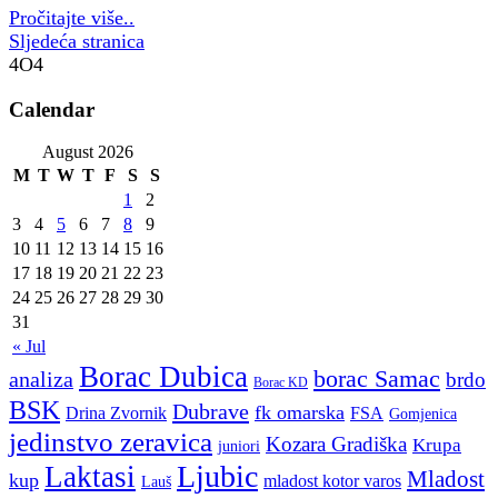
Pročitajte više..
Sljedeća stranica
4O4
Calendar
August 2026
M
T
W
T
F
S
S
1
2
3
4
5
6
7
8
9
10
11
12
13
14
15
16
17
18
19
20
21
22
23
24
25
26
27
28
29
30
31
« Jul
Borac Dubica
borac Samac
analiza
brdo
Borac KD
BSK
Dubrave
fk omarska
Drina Zvornik
FSA
Gomjenica
jedinstvo zeravica
Kozara Gradiška
Krupa
juniori
Ljubic
Laktasi
Mladost
kup
mladost kotor varos
Lauš