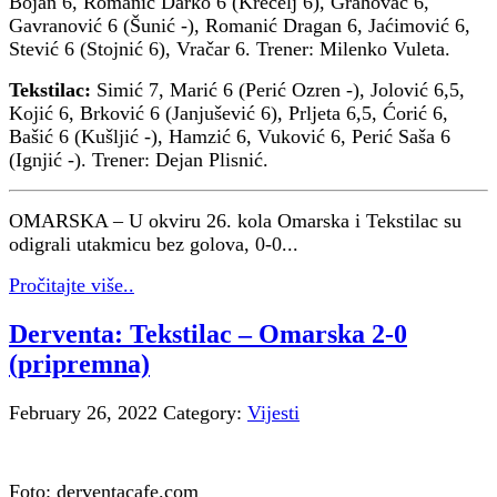
Bojan 6, Romanić Darko 6 (Krecelj 6), Grahovac 6,
Gavranović 6 (Šunić -), Romanić Dragan 6, Jaćimović 6,
Stević 6 (Stojnić 6), Vračar 6. Trener: Milenko Vuleta.
Tekstilac:
Simić 7, Marić 6 (Perić Ozren -), Jolović 6,5,
Kojić 6, Brković 6 (Janjušević 6), Prljeta 6,5, Ćorić 6,
Bašić 6 (Kušljić -), Hamzić 6, Vuković 6, Perić Saša 6
(Ignjić -). Trener: Dejan Plisnić.
OMARSKA – U okviru 26. kola Omarska i Tekstilac su
odigrali utakmicu bez golova, 0-0...
Pročitajte više..
Derventa: Tekstilac – Omarska 2-0
(pripremna)
February 26, 2022
Category:
Vijesti
Foto: derventacafe.com