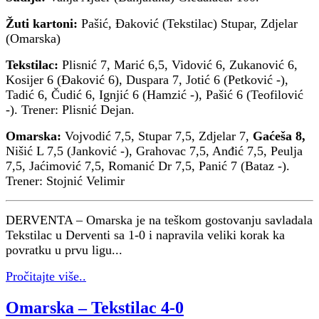
Žuti kartoni:
Pašić, Đaković (Tekstilac) Stupar, Zdjelar
(Omarska)
Tekstilac:
Plisnić 7, Marić 6,5, Vidović 6, Zukanović 6,
Kosijer 6 (Đaković 6), Duspara 7, Jotić 6 (Petković -),
Tadić 6, Čudić 6, Ignjić 6 (Hamzić -), Pašić 6 (Teofilović
-). Trener: Plisnić Dejan.
Omarska:
Vojvodić 7,5, Stupar 7,5, Zdjelar 7,
Gaćeša 8,
Nišić L 7,5 (Janković -), Grahovac 7,5, Anđić 7,5, Peulja
7,5, Jaćimović 7,5, Romanić Dr 7,5, Panić 7 (Bataz -).
Trener: Stojnić Velimir
DERVENTA – Omarska je na teškom gostovanju savladala
Tekstilac u Derventi sa 1-0 i napravila veliki korak ka
povratku u prvu ligu...
Pročitajte više..
Omarska – Tekstilac 4-0