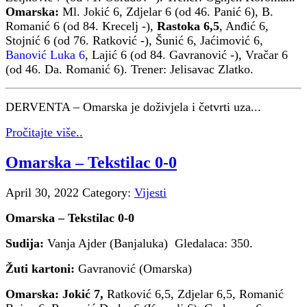
Omarska
:
Ml. Jokić 6, Zdjelar 6 (od 46. Panić 6), B.
Romanić 6 (od 84. Krecelj -),
Rastoka 6,5
, Anđić 6,
Stojnić 6 (od 76. Ratković -), Šunić 6, Jaćimović 6,
Banović Luka 6
, Lajić 6 (od 84. Gavranović -), Vračar 6
(od 46. Da. Romanić 6). Trener: Jelisavac Zlatko.
DERVENTA – Omarska je doživjela i četvrti uza...
Pročitajte više..
Omarska – Tekstilac 0-0
April 30, 2022
Category:
Vijesti
Omarska – Tekstilac 0-0
Sudija:
Vanja Ajder (Banjaluka) Gledalaca: 350.
Žuti kartoni:
Gavranović (Omarska)
Omarska:
Jokić 7,
Ratković 6,5, Zdjelar 6,5, Romanić