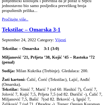
pobjednički kolosijek i potvrdila da je poraz u Srpcu
jednostavno bio samo posljedica prevelikog broja
propuštenih prilika...
Pročitajte više..
Tekstilac – Omarska 3-1
September 24, 2022
Category:
Vijesti
Tekstilac – Omarska 3:1 (3:0)
Miljanović ’21, Prljeta ’38, Kojić ’45 – Rastoka ’72
(penal)
Sudija:
Milan Kukrika (Trebinje). Gledalaca: 200.
Žuti kartoni:
Ćalić, Ćorić (Tekstilac), Lajić, Anđić
(Omarska).
Tekstilac
: Simić 7, Marić 7 (od 60. Hasikić 7), Ćorić 7,
Jolović 7, Kojić 7,5, Prljeta 7,5 (od 82. Đuričić -), Ćalić 7,
Miljanović 7,5, Bašić 7(od 82. Brković -), Ignjić 7,
Zeljković 7 (od 71. Obradov -). Trener: Ognjen Koroman.