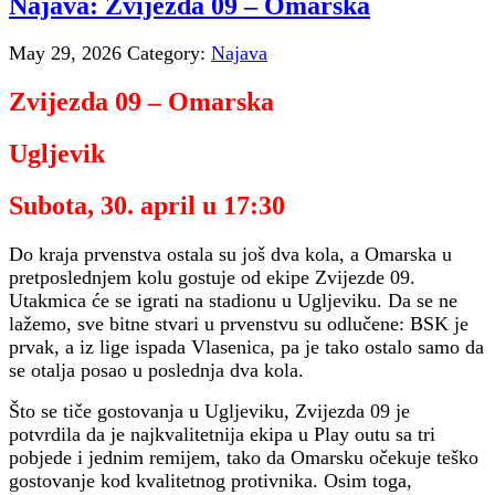
Najava: Zvijezda 09 – Omarska
May 29, 2026
Category:
Najava
Zvijezda 09 – Omarska
Ugljevik
Subota, 30. april u 17:30
Do kraja prvenstva ostala su još dva kola, a Omarska u
pretposlednjem kolu gostuje od ekipe Zvijezde 09.
Utakmica će se igrati na stadionu u Ugljeviku. Da se ne
lažemo, sve bitne stvari u prvenstvu su odlučene: BSK je
prvak, a iz lige ispada Vlasenica, pa je tako ostalo samo da
se otalja posao u poslednja dva kola.
Što se tiče gostovanja u Ugljeviku, Zvijezda 09 je
potvrdila da je najkvalitetnija ekipa u Play outu sa tri
pobjede i jednim remijem, tako da Omarsku očekuje teško
gostovanje kod kvalitetnog protivnika. Osim toga,