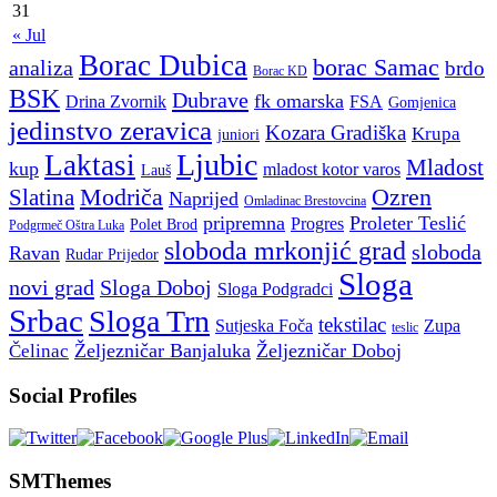
31
« Jul
Borac Dubica
borac Samac
analiza
brdo
Borac KD
BSK
Dubrave
fk omarska
Drina Zvornik
FSA
Gomjenica
jedinstvo zeravica
Kozara Gradiška
Krupa
juniori
Ljubic
Laktasi
Mladost
kup
mladost kotor varos
Lauš
Modriča
Ozren
Slatina
Naprijed
Omladinac Brestovcina
pripremna
Proleter Teslić
Progres
Polet Brod
Podgrmeč Oštra Luka
sloboda mrkonjić grad
sloboda
Ravan
Rudar Prijedor
Sloga
novi grad
Sloga Doboj
Sloga Podgradci
Srbac
Sloga Trn
tekstilac
Sutjeska Foča
Zupa
teslic
Željezničar Banjaluka
Željezničar Doboj
Čelinac
Social Profiles
SMThemes