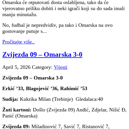
Omarska će otputovati dosta oslabljena, tako da će
vjerovatno priliku dobiti i neki igrači koji su do sada imali
manju minutažu.
No, fudbal je nepredvidiv, pa tako i Omarska na ovo
gostovanje putuje s...
Pročitajte više..
Zvijezda 09 – Omarska 3-0
April 5, 2026
Category:
Vijesti
Zvijezda 09 – Omarska 3-0
Erkić ’33, Blagojević ’36, Rahimić ’53
Sudija:
Kukrika Milan (Trebinje) Gledalaca:40
Žuti kartoni:
Došlo (Zvijezda 09) Anđić, Zdjelar, Nišić Đ,
Panić (Omarska)
Zvijezda 09:
Miladinović 7, Savić 7, Ristanović 7,