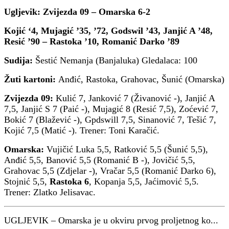
Ugljevik: Zvijezda 09 – Omarska 6-2
Kojić ‘4, Mujagić ’35, ’72, Godswil ’43, Janjić A ’48,
Resić ’90 – Rastoka ’10, Romanić Darko ’89
Sudija:
Šestić Nemanja (Banjaluka) Gledalaca: 100
Žuti kartoni:
Anđić, Rastoka, Grahovac, Šunić (Omarska)
Zvijezda 09:
Kulić 7, Janković 7 (Živanović -), Janjić A
7,5, Janjić S 7 (Paić -), Mujagić 8 (Resić 7,5), Zoćević 7,
Bokić 7 (Blažević -), Gpdswill 7,5, Sinanović 7, Tešić 7,
Kojić 7,5 (Matić -). Trener: Toni Karačić.
Omarska:
Vujičić Luka 5,5, Ratković 5,5 (Šunić 5,5),
Anđić 5,5, Banović 5,5 (Romanić B -), Jovičić 5,5,
Grahovac 5,5 (Zdjelar -), Vračar 5,5 (Romanić Darko 6),
Stojnić 5,5,
Rastoka 6
, Kopanja 5,5, Jaćimović 5,5.
Trener: Zlatko Jelisavac.
UGLJEVIK – Omarska je u okviru prvog proljetnog ko...