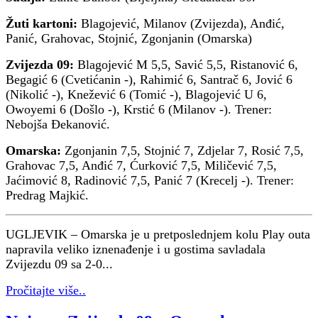
Žuti kartoni:
Blagojević, Milanov (Zvijezda), Anđić,
Panić, Grahovac, Stojnić, Zgonjanin (Omarska)
Zvijezda 09:
Blagojević M 5,5, Savić 5,5, Ristanović 6,
Begagić 6 (Cvetićanin -), Rahimić 6, Santrač 6, Jović 6
(Nikolić -), Knežević 6 (Tomić -), Blagojević U 6,
Owoyemi 6 (Došlo -), Krstić 6 (Milanov -). Trener:
Nebojša Đekanović.
Omarska:
Zgonjanin 7,5, Stojnić 7, Zdjelar 7, Rosić 7,5,
Grahovac 7,5, Anđić 7, Ćurković 7,5, Miličević 7,5,
Jaćimović 8, Radinović 7,5, Panić 7 (Krecelj -). Trener:
Predrag Majkić.
UGLJEVIK – Omarska je u pretposlednjem kolu Play outa
napravila veliko iznenađenje i u gostima savladala
Zvijezdu 09 sa 2-0...
Pročitajte više..