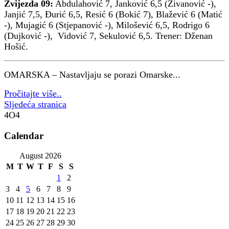
Zvijezda 09:
Abdulahović 7, Janković 6,5 (Živanović -),
Janjić 7,5, Đurić 6,5, Resić 6 (Bokić 7), Blažević 6 (Matić
-), Mujagić 6 (Stjepanović -), Milošević 6,5, Rodrigo 6
(Dujković -), Vidović 7, Sekulović 6,5. Trener: Dženan
Hošić.
OMARSKA – Nastavljaju se porazi Omarske...
Pročitajte više..
Sljedeća stranica
4O4
Calendar
August 2026
M
T
W
T
F
S
S
1
2
3
4
5
6
7
8
9
10
11
12
13
14
15
16
17
18
19
20
21
22
23
24
25
26
27
28
29
30