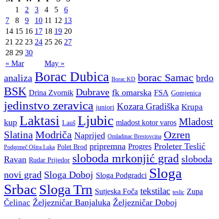
1
2
3
4
5
6
7
8
9
10
11
12
13
14
15
16
17
18
19
20
21
22
23
24
25
26
27
28
29
30
« Mar
May »
Borac Dubica
borac Samac
analiza
brdo
Borac KD
BSK
Dubrave
fk omarska
Drina Zvornik
FSA
Gomjenica
jedinstvo zeravica
Kozara Gradiška
Krupa
juniori
Ljubic
Laktasi
Mladost
kup
mladost kotor varos
Lauš
Modriča
Ozren
Slatina
Naprijed
Omladinac Brestovcina
pripremna
Proleter Teslić
Progres
Polet Brod
Podgrmeč Oštra Luka
sloboda mrkonjić grad
sloboda
Ravan
Rudar Prijedor
Sloga
novi grad
Sloga Doboj
Sloga Podgradci
Srbac
Sloga Trn
tekstilac
Sutjeska Foča
Zupa
teslic
Željezničar Banjaluka
Željezničar Doboj
Čelinac