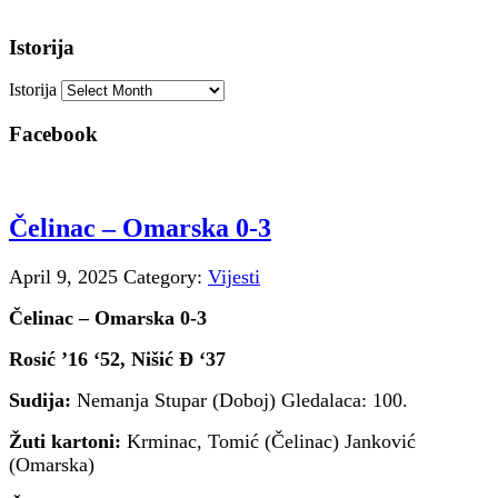
Istorija
Istorija
Facebook
Čelinac – Omarska 0-3
April 9, 2025
Category:
Vijesti
Č
elinac – Omarska 0-3
Rosić ’16 ‘52, Nišić Đ ‘37
Sudija:
Nemanja Stupar (Doboj) Gledalaca: 100.
Žuti kartoni:
Krminac, Tomić (Čelinac) Janković
(Omarska)