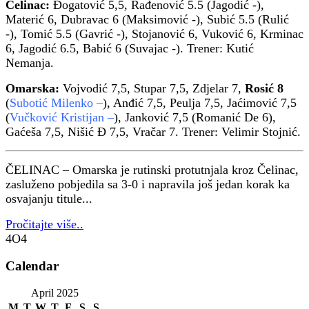
Čelinac:
Đogatović 5,5, Rađenović 5.5 (Jagodić -),
Materić 6, Dubravac 6 (Maksimović -), Subić 5.5 (Rulić
-), Tomić 5.5 (Gavrić -), Stojanović 6, Vuković 6, Krminac
6, Jagodić 6.5, Babić 6 (Suvajac -). Trener: Kutić
Nemanja.
Omarska:
Vojvodić 7,5, Stupar 7,5, Zdjelar 7,
Rosić 8
(
Subotić Milenko –
), Anđić 7,5, Peulja 7,5, Jaćimović 7,5
(
Vučković Kristijan –
), Janković 7,5 (Romanić De 6),
Gaćeša 7,5, Nišić Đ 7,5, Vračar 7. Trener: Velimir Stojnić.
ČELINAC – Omarska je rutinski protutnjala kroz Čelinac,
zasluženo pobjedila sa 3-0 i napravila još jedan korak ka
osvajanju titule...
Pročitajte više..
4O4
Calendar
April 2025
M
T
W
T
F
S
S