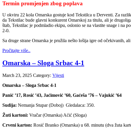
Termin promjenjen zbog poplava
U okviru 22 kola Omarska gostuje kod Tekstilca u Derventi. Za razlik
da Tekstilac bude glavni konkurent Omarskoj za titulu, ali je drugoli
štab, Tekstilac je podmladio ekipu, oslonio se na vlastite snage i na 
2-0.
Sa druge strane Omarska je pružila nešto lošija igre od očekivanih, ali 
Pročitajte više..
Omarska – Sloga Srbac 4-1
March 23, 2025
Category:
Vijesti
Omarska – Sloga Srbac 4-1
Panić ’17, Rosić ’43, Jaćimović ’60, Gaćeša ’76 – Vajukić ’64
Sudija:
Nemanja Stupar (Doboj) Gledalaca: 350.
Žuti kartoni:
Vračar (Omarska) Aćić (Sloga)
Crveni karton:
Rosić Branko (Omarska) u 68. minutu (dva žuta kart