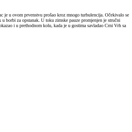
lac je u ovom prvenstvu prošao kroz mnogo turbulencija. Očekivalo se
ak u borbi za opstanak. U toku zimske pauze promjenjen je stručni
e pokazao i u prethodnom kolu, kada je u gostima savladao Crni Vrh sa