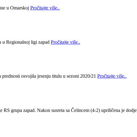
bine u Omarskoj
Pročitajte više..
lu u Regionalnoj ligi zapad
Pročitajte više..
prednosti osvojila jesenju titulu u sezoni 2020/21
Pročitajte više..
ge RS grupa zapad. Nakon susreta sa Čelincem (4-2) upriličena je dodje