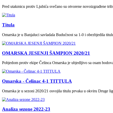
Pred utakmicu protiv Ljubića svečano su otvorene novoizgrađene tri
Titula
Omarska je u Banjaluci savladala Budućnost sa 1-0 i obezbjedila titu
OMARSKA JESENJI ŠAMPION 2020/21
Pobjedom protiv ekipe Čelinca Omarska je ubjedljivo sa osam bodova 
Omarska - Čelinac 4-1 TITTULA
Omarska je u sezoni 2020/21 osvojila titulu prvaka u okviru Druge li
Analiza sezone 2022-23