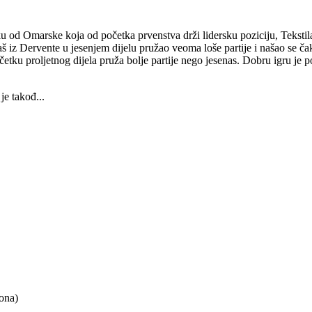
u od Omarske koja od početka prvenstva drži lidersku poziciju, Teksti
gaš iz Dervente u jesenjem dijelu pružao veoma loše partije i našao se č
početku proljetnog dijela pruža bolje partije nego jesenas. Dobru igru j
je takođ...
ona)