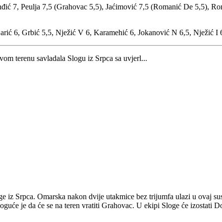
nđić 7, Peulja 7,5 (Grahovac 5,5), Jaćimović 7,5 (Romanić De 5,5), Rom
Šarić 6, Grbić 5,5, Nježić V 6, Karamehić 6, Jokanović N 6,5, Nježić I 
m terenu savladala Slogu iz Srpca sa uvjerl...
e iz Srpca. Omarska nakon dvije utakmice bez trijumfa ulazi u ovaj su
moguće je da će se na teren vratiti Grahovac. U ekipi Sloge će izostati 