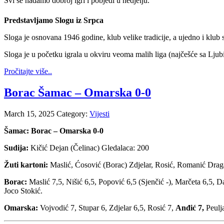
Svi se nadamo dobroj igri i pobjedi u nedjelju.
Predstavljamo Slogu iz Srpca
Sloga je osnovana 1946 godine, klub velike tradicije, a ujedno i klub
Sloga je u početku igrala u okviru veoma malih liga (najčešće sa Ljub
Pročitajte više..
Borac Šamac – Omarska 0-0
March 15, 2025
Category:
Vijesti
Šamac: Borac – Omarska 0-0
Sudija:
Kičić Dejan (Čelinac) Gledalaca: 200
Žuti kartoni:
Maslić, Ćosović (Borac) Zdjelar, Rosić, Romanić Dra
Borac:
Maslić 7,5, Nišić 6,5, Popović 6,5 (Sjenčić -), Marčeta 6,5, Da
Joco Stokić.
Omarska:
Vojvodić 7, Stupar 6, Zdjelar 6,5, Rosić 7,
Anđić 7,
Peulja