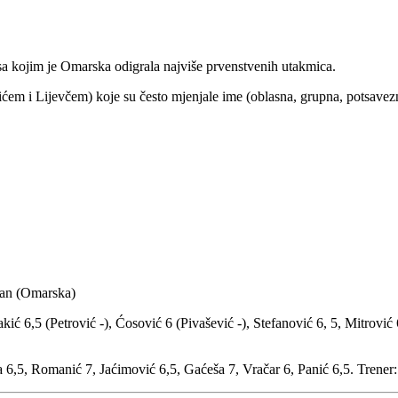
 sa kojim je Omarska odigrala najviše prvenstvenih utakmica.
ićem i Lijevčem) koje su često mjenjale ime (oblasna, grupna, potsavezn
gan (Omarska)
kić 6,5 (Petrović -), Ćosović 6 (Pivašević -), Stefanović 6, 5, Mitrović
 6,5, Romanić 7, Jaćimović 6,5, Gaćeša 7, Vračar 6, Panić 6,5. Trener: 