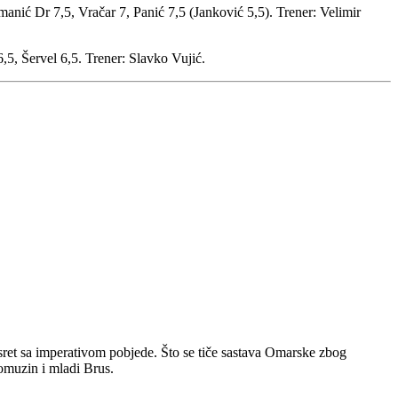
anić Dr 7,5, Vračar 7, Panić 7,5 (Janković 5,5). Trener: Velimir
6,5, Šervel 6,5. Trener: Slavko Vujić.
sret sa imperativom pobjede. Što se tiče sastava Omarske zbog
Domuzin i mladi Brus.