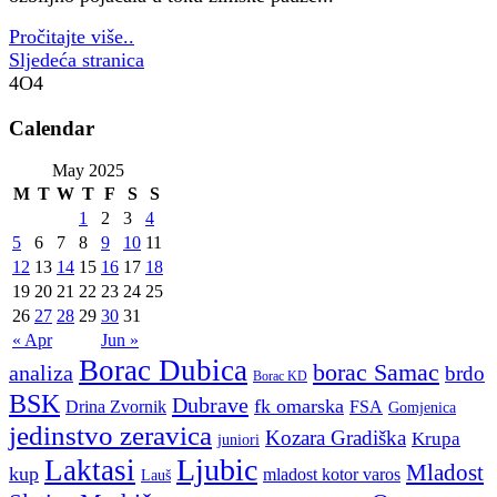
Pročitajte više..
Sljedeća stranica
4O4
Calendar
May 2025
M
T
W
T
F
S
S
1
2
3
4
5
6
7
8
9
10
11
12
13
14
15
16
17
18
19
20
21
22
23
24
25
26
27
28
29
30
31
« Apr
Jun »
Borac Dubica
borac Samac
analiza
brdo
Borac KD
BSK
Dubrave
fk omarska
Drina Zvornik
FSA
Gomjenica
jedinstvo zeravica
Kozara Gradiška
Krupa
juniori
Ljubic
Laktasi
Mladost
kup
mladost kotor varos
Lauš