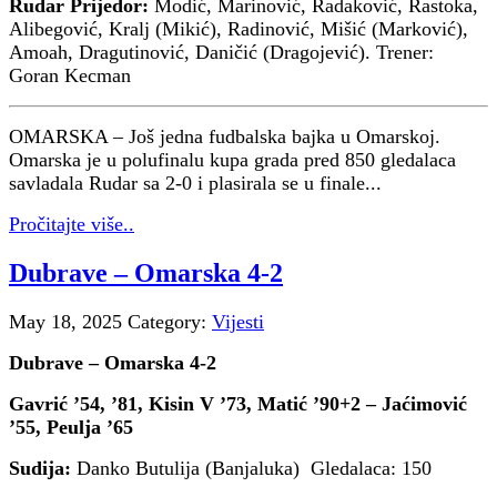
Rudar Prijedor:
Modić, Marinović, Radaković, Rastoka,
Alibegović, Kralj (Mikić), Radinović, Mišić (Marković),
Amoah, Dragutinović, Daničić (Dragojević). Trener:
Goran Kecman
OMARSKA – Još jedna fudbalska bajka u Omarskoj.
Omarska je u polufinalu kupa grada pred 850 gledalaca
savladala Rudar sa 2-0 i plasirala se u finale...
Pročitajte više..
Dubrave – Omarska 4-2
May 18, 2025
Category:
Vijesti
Dubrave – Omarska 4-2
Gavrić ’54, ’81, Kisin V ’73, Matić ’90+2 – Jaćimović
’55, Peulja ’65
Sudija:
Danko Butulija (Banjaluka) Gledalaca: 150