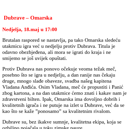
Dubrave – Omarska
Nedjelja, 18.maj u 17:00
Brutalan raspored se nastavlja, pa tako Omarska sledeću
utakmicu igra već u nedjelju protiv Dubrava. Titula je
odavno obezbjeđena, ali mora se igrati do kraja i ne
smijemo se još uvijek opuštati.
Protiv Dubrava nas ponovo očekuje veoma težak meč,
posebno što se igra u nedjelju, a dan ranije nas čekaju
druge, mnogo slađe obaveze, svadba našeg kapitena
Vladana Anđića. Osim Vladana, meč će propustiti i Panić
zbog kartona, a na dan utakmice ćemo znati i kakav nam je
zdravstveni bilten. Ipak, Omarska ima dovoljno dobrih i
kvalitetnih igrača i ne putuje na izlet u Dubrave, već da se
kao što se kaže ”ponosamo” sa kvalitetnim rivalom.
Dubrave su, bez ikakve sumnje, kvalitetna ekipa, koja se
ozbiljno pojačala u toku zimske pauze...