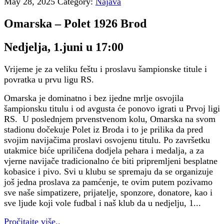
May 28, 2025
Category:
Najava
Omarska – Polet 1926 Brod
Nedjelja, 1.juni u 17:00
Vrijeme je za veliku feštu i proslavu šampionske titule i
povratka u prvu ligu RS.
Omarska je dominatno i bez ijedne mrlje osvojila
šampionsku titulu i od avgusta će ponovo igrati u Prvoj ligi
RS. U poslednjem prvenstvenom kolu, Omarska na svom
stadionu dočekuje Polet iz Broda i to je prilika da pred
svojim navijačima proslavi osvojenu titulu. Po završetku
utakmice biće upriličena dodjela pehara i medalja, a za
vjerne navijače tradicionalno će biti pripremljeni besplatne
kobasice i pivo. Svi u klubu se spremaju da se organizuje
još jedna proslava za pamćenje, te ovim putem pozivamo
sve naše simpatizere, prijatelje, sponzore, donatore, kao i
sve ljude koji vole fudbal i naš klub da u nedjelju, 1...
Pročitajte više..