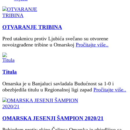
OTVARANJE TRIBINA
Pred utakmicu protiv Ljubića svečano su otvorene
novoizgrađene tribine u Omarskoj
Pročitajte više..
Titula
Omarska je u Banjaluci savladala Budućnost sa 1-0 i
obezbjedila titulu u Regionalnoj ligi zapad
Pročitajte više..
OMARSKA JESENJI ŠAMPION 2020/21
Pobjedom protiv ekipe Čelinca Omarska je ubjedljivo sa