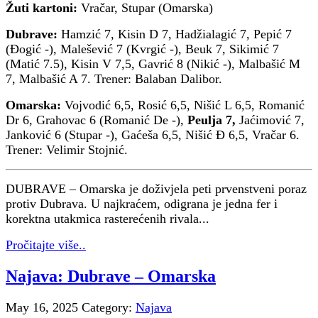
Žuti kartoni:
Vračar, Stupar (Omarska)
Dubrave:
Hamzić 7, Kisin D 7, Hadžialagić 7, Pepić 7
(Đogić -), Malešević 7 (Kvrgić -), Beuk 7, Sikimić 7
(Matić 7.5), Kisin V 7,5, Gavrić 8 (Nikić -), Malbašić M
7, Malbašić A 7. Trener: Balaban Dalibor.
Omarska:
Vojvodić 6,5, Rosić 6,5, Nišić L 6,5, Romanić
Dr 6, Grahovac 6 (Romanić De -),
Peulja 7,
Jaćimović 7,
Janković 6 (Stupar -), Gaćeša 6,5, Nišić Đ 6,5, Vračar 6.
Trener: Velimir Stojnić.
DUBRAVE – Omarska je doživjela peti prvenstveni poraz
protiv Dubrava. U najkraćem, odigrana je jedna fer i
korektna utakmica rasterećenih rivala...
Pročitajte više..
Najava: Dubrave – Omarska
May 16, 2025
Category:
Najava