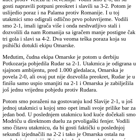
gosti napravili potpuni preokret i slavili sa 3-2. Potom je
uslijedio poraz i na Palama protiv Romanije. I u toj
utakmici smo odigrali odlično prvo poluvrijeme. Vodili
smo 2-1, imali igrača više i onda neshvatljivo stali i
dozvolili da nam Romanija sa igračem manje postigne čak
tri gola i slavi sa 4-2. Dva veoma teška poraza koja su
psihički dotukli ekipu Omarske.
Međutim, čudna ekipa Omarske je potom u derbiju
Potkozarja pobjedila Rudar sa 2-1. Utakmica je odigrana u
sjajnom ambijentu, pred 1.000 gledalaca, Omarska je
povela 2-0, ali ovaj put nije dozvolila preokret, Rudar je u
finišu samo uspio smanjiti na 2-1 i Omarska je zabilježila
još jednu vrijednu pobjedu protiv Rudara.
Potom smo poraženi na gostovanju kod Slavije 2-1, u još
jednoj utakmici u kojoj smo opet imali svoje prilike bar za
jedan bod. U poslednjem utakmicu kod kuće dočekali smo
Modriču u direktnom duelu za prvoligaški fenjer. Vodili
smo čitavu utakmicu, da bi gosti faktički u poslednjoj
sekundi izjednačili na 2-2 i tako je Omarska ostala na