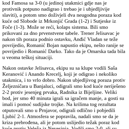
kod Famosa sa 3-0 (u jedinoj utakmici gdje nas je
protivnik potpuno nadigrao i trebao je i ubjedljivije
slaviti), a potom smo doživjeli dva neugodna poraza kod
kuće od Slobode iz Mrkonjić Grada (1-2) i Sutjeske iz
Foče (1-3). Može se reći, kolaps sistema. Bili smo
prikovani za dno prvenstvene tabele. Trener Jelisavac je
nakon tih poraza podnio ostavku, Anđić Vladan se teže
povrijedio, Romanić Bojan napustio ekipu, nešto ranije se
povrijedio i Romanić Darko. Tako da je Omarska tada bila
u veoma teškoj situaciji.
Nakon ostavke Jelisavca, ekipu su sa klupe vodili Saša
Keranović i Anando Krecelj, koji je odigrao i nekoliko
utakmica, i to vrlo dobro. Nakon ubjedljivog poraza protiv
Željezničara u Banjaluci, odigrali smo kod kuće neriješeno
2-2 protiv jesenjeg prvaka, Radnika iz Bijeljine. Veliki
bod, jer smo 40 minuta igrali sa igračem manje, a gosti su
imali i pomoć sudijske trojke. Na krilima tog rezultata
otputovali smo u Prnjavor, odigrali odlično i pobjedili
Ljubić 2-1. Atmosfera se popravila, nadali smo se da je
kriza prebrođena, ali je potom uslijedio težak poraz kod
kuće protiv Veleža iz Nevesinja. Vodili smo 2-0, ali su