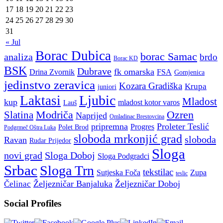
17
18
19
20
21
22
23
24
25
26
27
28
29
30
31
« Jul
Borac Dubica
borac Samac
analiza
brdo
Borac KD
BSK
Dubrave
fk omarska
Drina Zvornik
FSA
Gomjenica
jedinstvo zeravica
Kozara Gradiška
Krupa
juniori
Ljubic
Laktasi
Mladost
kup
mladost kotor varos
Lauš
Modriča
Ozren
Slatina
Naprijed
Omladinac Brestovcina
pripremna
Proleter Teslić
Progres
Polet Brod
Podgrmeč Oštra Luka
sloboda mrkonjić grad
sloboda
Ravan
Rudar Prijedor
Sloga
novi grad
Sloga Doboj
Sloga Podgradci
Srbac
Sloga Trn
tekstilac
Sutjeska Foča
Zupa
teslic
Željezničar Banjaluka
Željezničar Doboj
Čelinac
Social Profiles