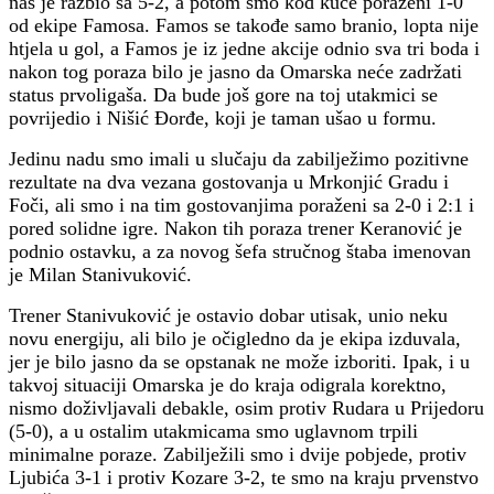
nas je razbio sa 5-2, a potom smo kod kuće poraženi 1-0
od ekipe Famosa. Famos se takođe samo branio, lopta nije
htjela u gol, a Famos je iz jedne akcije odnio sva tri boda i
nakon tog poraza bilo je jasno da Omarska neće zadržati
status prvoligaša. Da bude još gore na toj utakmici se
povrijedio i Nišić Đorđe, koji je taman ušao u formu.
Jedinu nadu smo imali u slučaju da zabilježimo pozitivne
rezultate na dva vezana gostovanja u Mrkonjić Gradu i
Foči, ali smo i na tim gostovanjima poraženi sa 2-0 i 2:1 i
pored solidne igre. Nakon tih poraza trener Keranović je
podnio ostavku, a za novog šefa stručnog štaba imenovan
je Milan Stanivuković.
Trener Stanivuković je ostavio dobar utisak, unio neku
novu energiju, ali bilo je očigledno da je ekipa izduvala,
jer je bilo jasno da se opstanak ne može izboriti. Ipak, i u
takvoj situaciji Omarska je do kraja odigrala korektno,
nismo doživljavali debakle, osim protiv Rudara u Prijedoru
(5-0), a u ostalim utakmicama smo uglavnom trpili
minimalne poraze. Zabilježili smo i dvije pobjede, protiv
Ljubića 3-1 i protiv Kozare 3-2, te smo na kraju prvenstvo