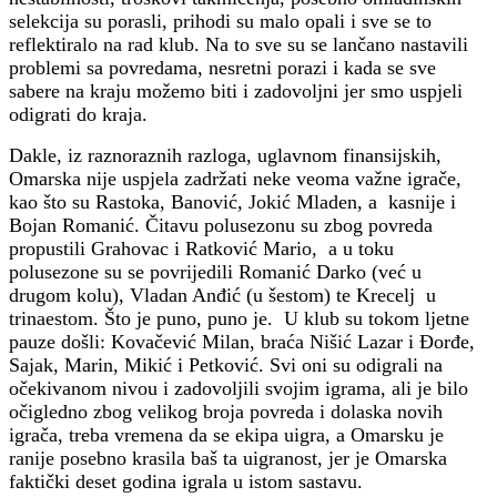
selekcija su porasli, prihodi su malo opali i sve se to
reflektiralo na rad klub. Na to sve su se lančano nastavili
problemi sa povredama, nesretni porazi i kada se sve
sabere na kraju možemo biti i zadovoljni jer smo uspjeli
odigrati do kraja.
Dakle, iz raznoraznih razloga, uglavnom finansijskih,
Omarska nije uspjela zadržati neke veoma važne igrače,
kao što su Rastoka, Banović, Jokić Mladen, a kasnije i
Bojan Romanić. Čitavu polusezonu su zbog povreda
propustili Grahovac i Ratković Mario, a u toku
polusezone su se povrijedili Romanić Darko (već u
drugom kolu), Vladan Anđić (u šestom) te Krecelj u
trinaestom. Što je puno, puno je. U klub su tokom ljetne
pauze došli: Kovačević Milan, braća Nišić Lazar i Đorđe,
Sajak, Marin, Mikić i Petković. Svi oni su odigrali na
očekivanom nivou i zadovoljili svojim igrama, ali je bilo
očigledno zbog velikog broja povreda i dolaska novih
igrača, treba vremena da se ekipa uigra, a Omarsku je
ranije posebno krasila baš ta uigranost, jer je Omarska
faktički deset godina igrala u istom sastavu.