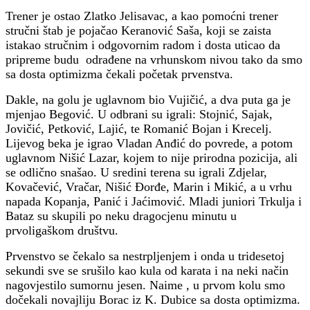
Trener je ostao Zlatko Jelisavac, a kao pomoćni trener
stručni štab je pojačao Keranović Saša, koji se zaista
istakao stručnim i odgovornim radom i dosta uticao da
pripreme budu odrađene na vrhunskom nivou tako da smo
sa dosta optimizma čekali početak prvenstva.
Dakle, na golu je uglavnom bio Vujičić, a dva puta ga je
mjenjao Begović. U odbrani su igrali: Stojnić, Sajak,
Jovičić, Petković, Lajić, te Romanić Bojan i Krecelj.
Lijevog beka je igrao Vladan Anđić do povrede, a potom
uglavnom Nišić Lazar, kojem to nije prirodna pozicija, ali
se odlično snašao. U sredini terena su igrali Zdjelar,
Kovačević, Vračar, Nišić Đorđe, Marin i Mikić, a u vrhu
napada Kopanja, Panić i Jaćimović. Mladi juniori Trkulja i
Bataz su skupili po neku dragocjenu minutu u
prvoligaškom društvu.
Prvenstvo se čekalo sa nestrpljenjem i onda u tridesetoj
sekundi sve se srušilo kao kula od karata i na neki način
nagovjestilo sumornu jesen. Naime , u prvom kolu smo
dočekali novajliju Borac iz K. Dubice sa dosta optimizma.