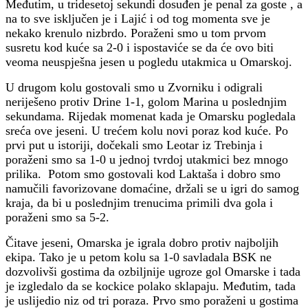
Međutim, u tridesetoj sekundi dosuđen je penal za goste , a
na to sve isključen je i Lajić i od tog momenta sve je
nekako krenulo nizbrdo. Poraženi smo u tom prvom
susretu kod kuće sa 2-0 i ispostaviće se da će ovo biti
veoma neuspješna jesen u pogledu utakmica u Omarskoj.
U drugom kolu gostovali smo u Zvorniku i odigrali
neriješeno protiv Drine 1-1, golom Marina u poslednjim
sekundama. Rijedak momenat kada je Omarsku pogledala
sreća ove jeseni. U trećem kolu novi poraz kod kuće. Po
prvi put u istoriji, dočekali smo Leotar iz Trebinja i
poraženi smo sa 1-0 u jednoj tvrdoj utakmici bez mnogo
prilika. Potom smo gostovali kod Laktaša i dobro smo
namučili favorizovane domaćine, držali se u igri do samog
kraja, da bi u poslednjim trenucima primili dva gola i
poraženi smo sa 5-2.
Čitave jeseni, Omarska je igrala dobro protiv najboljih
ekipa. Tako je u petom kolu sa 1-0 savladala BSK ne
dozvolivši gostima da ozbiljnije ugroze gol Omarske i tada
je izgledalo da se kockice polako sklapaju. Međutim, tada
je uslijedio niz od tri poraza. Prvo smo poraženi u gostima