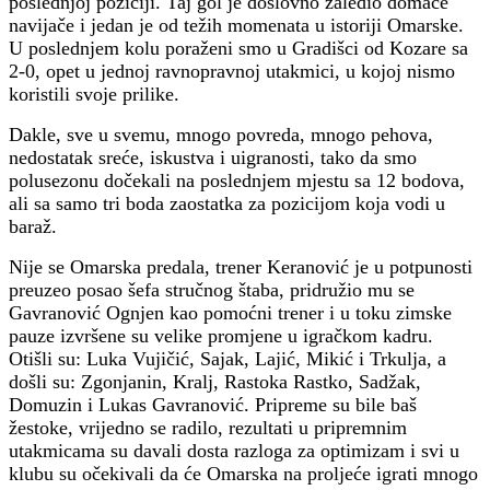
poslednjoj poziciji. Taj gol je doslovno zaledio domaće
navijače i jedan je od težih momenata u istoriji Omarske.
U poslednjem kolu poraženi smo u Gradišci od Kozare sa
2-0, opet u jednoj ravnopravnoj utakmici, u kojoj nismo
koristili svoje prilike.
Dakle, sve u svemu, mnogo povreda, mnogo pehova,
nedostatak sreće, iskustva i uigranosti, tako da smo
polusezonu dočekali na poslednjem mjestu sa 12 bodova,
ali sa samo tri boda zaostatka za pozicijom koja vodi u
baraž.
Nije se Omarska predala, trener Keranović je u potpunosti
preuzeo posao šefa stručnog štaba, pridružio mu se
Gavranović Ognjen kao pomoćni trener i u toku zimske
pauze izvršene su velike promjene u igračkom kadru.
Otišli su: Luka Vujičić, Sajak, Lajić, Mikić i Trkulja, a
došli su: Zgonjanin, Kralj, Rastoka Rastko, Sadžak,
Domuzin i Lukas Gavranović. Pripreme su bile baš
žestoke, vrijedno se radilo, rezultati u pripremnim
utakmicama su davali dosta razloga za optimizam i svi u
klubu su očekivali da će Omarska na proljeće igrati mnogo