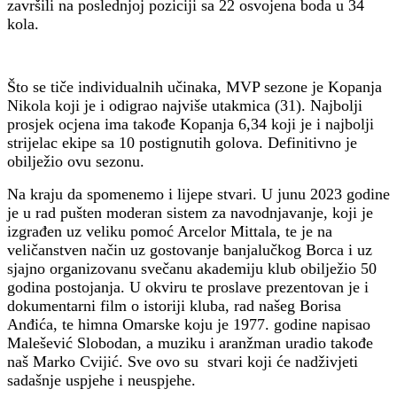
završili na poslednjoj poziciji sa 22 osvojena boda u 34
kola.
Što se tiče individualnih učinaka, MVP sezone je Kopanja
Nikola koji je i odigrao najviše utakmica (31). Najbolji
prosjek ocjena ima takođe Kopanja 6,34 koji je i najbolji
strijelac ekipe sa 10 postignutih golova. Definitivno je
obilježio ovu sezonu.
Na kraju da spomenemo i lijepe stvari. U junu 2023 godine
je u rad pušten moderan sistem za navodnjavanje, koji je
izgrađen uz veliku pomoć Arcelor Mittala, te je na
veličanstven način uz gostovanje banjalučkog Borca i uz
sjajno organizovanu svečanu akademiju klub obilježio 50
godina postojanja. U okviru te proslave prezentovan je i
dokumentarni film o istoriji kluba, rad našeg Borisa
Anđića, te himna Omarske koju je 1977. godine napisao
Malešević Slobodan, a muziku i aranžman uradio takođe
naš Marko Cvijić. Sve ovo su stvari koji će nadživjeti
sadašnje uspjehe i neuspjehe.