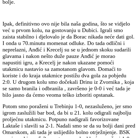
bolje.
Ipak, definitivno ovo nije bila naša godina, što se vidjelo
već u prvom kolu, na gostovanju u Dubici. Igrali smo
zaista stabilno i djelovalo je da Borac nikada neće dati gol.
I onda u 70.minutu momenat odluke. Do tada odlični i
neprelazni, Anđić i Krecelj su se u jednom skoku sudarili
glavama i nakon nešto duže pauze Anđić je morao
napustiti igru, a Krecelj je nakon ukazane pomoći
utakmicu nastavio sa zamotanom glavom. Domaći to
koriste i do kraja utakmice postižu dva gola za pobjedu
2:0. U drugom kolu smo dočekali Drinu iz Zvornika , koja
se samo branila i odbranila , završeno je 0-0 i već tada je
bilo jasno da ćemo veoma teško izboriti opstanak.
Potom smo poraženi u Trebinju 1-0, nezasluženo, jer smo
igrom zaslužili bar bod, da bi u 21. kolu odigrali najbolju
proljećnu utakmicu. Potpuno nadigrali favorizovane
Laktaše i slavili sa 2-1. Nadali smo se da su bolji dani pred
Omarskom, ali tada je uslijedilo bolno otrježnjenje. BSK