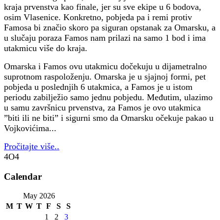
kraja prvenstva kao finale, jer su sve ekipe u 6 bodova,
osim Vlasenice. Konkretno, pobjeda pa i remi protiv
Famosa bi značio skoro pa siguran opstanak za Omarsku, a
u slučaju poraza Famos nam prilazi na samo 1 bod i ima
utakmicu više do kraja.
Omarska i Famos ovu utakmicu dočekuju u dijametralno
suprotnom raspoloženju. Omarska je u sjajnoj formi, pet
pobjeda u poslednjih 6 utakmica, a Famos je u istom
periodu zabilježio samo jednu pobjedu. Međutim, ulazimo
u samu završnicu prvenstva, za Famos je ovo utakmica
”biti ili ne biti” i sigurni smo da Omarsku očekuje pakao u
Vojkovićima...
Pročitajte više..
4O4
Calendar
May 2026
M
T
W
T
F
S
S
1
2
3