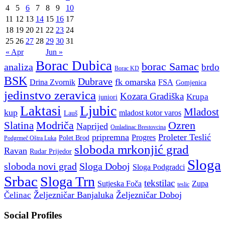
4
5
6
7
8
9
10
11
12
13
14
15
16
17
18
19
20
21
22
23
24
25
26
27
28
29
30
31
« Apr
Jun »
Borac Dubica
borac Samac
analiza
brdo
Borac KD
BSK
Dubrave
fk omarska
Drina Zvornik
FSA
Gomjenica
jedinstvo zeravica
Kozara Gradiška
Krupa
juniori
Ljubic
Laktasi
Mladost
kup
mladost kotor varos
Lauš
Modriča
Ozren
Slatina
Naprijed
Omladinac Brestovcina
pripremna
Proleter Teslić
Progres
Polet Brod
Podgrmeč Oštra Luka
sloboda mrkonjić grad
Ravan
Rudar Prijedor
Sloga
sloboda novi grad
Sloga Doboj
Sloga Podgradci
Srbac
Sloga Trn
tekstilac
Sutjeska Foča
Zupa
teslic
Željezničar Banjaluka
Željezničar Doboj
Čelinac
Social Profiles