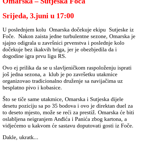
Omarska – Sutjeska Foča
Srijeda, 3.juni u 17:00
U poslednjem kolu Omarska dočekuje ekipu Sutjeske iz
Foče. Nakon zaista jedne turbulentne sezone, Omarska je
sjajno odigrala u završnici prvenstva i poslednje kolo
dočekuje bez ikakvih briga, jer je obezbjedila da i
dogodine igra prvu ligu RS.
Ovo ej prilika da se u slavljeničkom raspoloženju isprati
još jedna sezona, a klub je po završetku utakmice
organizovao tradicionalno druženje sa navijačima uz
besplatno pivo i kobasice.
Što se tiče same utakmice, Omarska i Sutjeska dijele
desetu poziciju sa po 35 bodova i ovo je direktan duel za
to deseto mjesto, može se reći za prestiž. Omarska će biti
oslabljena neigranjem Anđića i Panića zbog kartona, a
vidjećemo u kakvom će sastavu doputovati gosti iz Foče.
Dakle, ukratk...