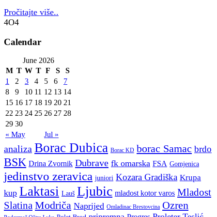
Pročitajte više..
4O4
Calendar
June 2026
M
T
W
T
F
S
S
1
2
3
4
5
6
7
8
9
10
11
12
13
14
15
16
17
18
19
20
21
22
23
24
25
26
27
28
29
30
« May
Jul »
Borac Dubica
borac Samac
analiza
brdo
Borac KD
BSK
Dubrave
fk omarska
Drina Zvornik
FSA
Gomjenica
jedinstvo zeravica
Kozara Gradiška
Krupa
juniori
Ljubic
Laktasi
Mladost
kup
mladost kotor varos
Lauš
Modriča
Ozren
Slatina
Naprijed
Omladinac Brestovcina
pripremna
Proleter Teslić
Progres