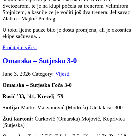
Svetozarom, te je na klupi počela sa trenerom Velimirom
Stojnićem, a kasnije će je voditi još dva trenera: Jelisavac
Zlatko i Majkić Predrag.
U toku ljetne pauze bilo je dosta promjena, ali je okosnica
ekipe sačuvana...
Pročitajte više..
Omarska – Sutjeska 3-0
June 3, 2026
Category:
Vijesti
Omarska – Sutjeska Foča 3-0
Rosić ’33, ’41, Krecelj ’79
Sudija:
Marko Maksimović (Modriča) Gledalaca: 300.
Žuti kartoni:
Ćurković (Omarska) Mojović, Koprivica
(Sutjeska)