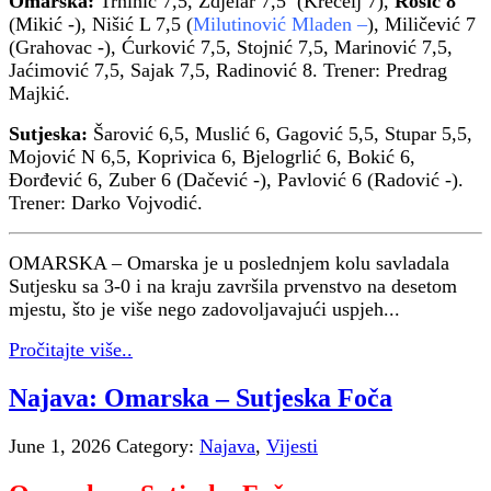
Omarska:
Trninić 7,5, Zdjelar 7,5 (Krecelj 7),
Rosić 8
(Mikić -), Nišić L 7,5 (
Milutinović Mladen –
), Miličević 7
(Grahovac -), Ćurković 7,5, Stojnić 7,5, Marinović 7,5,
Jaćimović 7,5, Sajak 7,5, Radinović 8. Trener: Predrag
Majkić.
Sutjeska:
Šarović 6,5, Muslić 6, Gagović 5,5, Stupar 5,5,
Mojović N 6,5, Koprivica 6, Bjelogrlić 6, Bokić 6,
Đorđević 6, Zuber 6 (Dačević -), Pavlović 6 (Radović -).
Trener: Darko Vojvodić.
OMARSKA – Omarska je u poslednjem kolu savladala
Sutjesku sa 3-0 i na kraju završila prvenstvo na desetom
mjestu, što je više nego zadovoljavajući uspjeh...
Pročitajte više..
Najava: Omarska – Sutjeska Foča
June 1, 2026
Category:
Najava
,
Vijesti