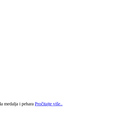
la medalja i pehara
Pročitajte više..