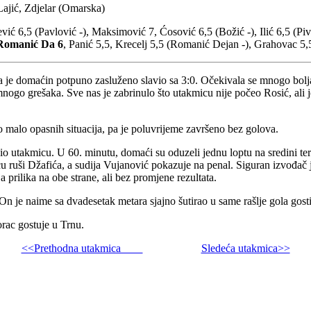
ajić, Zdjelar (Omarska)
vić 6,5 (Pavlović -), Maksimović 7, Ćosović 6,5 (Božić -), Ilić 6,5 (Piva
Romanić Da 6
, Panić 5,5, Krecelj 5,5 (Romanić Dejan -), Grahovac 5,5
 domaćin potpuno zasluženo slavio sa 3:0. Očekivala se mnogo bolja i
nogo grešaka. Sve nas je zabrinulo što utakmicu nije počeo Rosić, ali je
 malo opasnih situacija, pa je poluvrijeme završeno bez golova.
o utakmicu. U 60. minutu, domaći su oduzeli jednu loptu na sredini te
u ruši Džafića, a sudija Vujanović pokazuje na penal. Siguran izvođač 
a prilika na obe strane, ali bez promjene rezultata.
n je naime sa dvadesetak metara sjajno šutirao u same rašlje gola gosti
ac gostuje u Trnu.
<<Prethodna utakmica
Sledeća utakmica>>