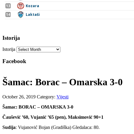
Istorija
Istorija
Facebook
Šamac: Borac – Omarska 3-0
October 26, 2019
Category:
Vijesti
Šamac: BORAC – OMARSKA 3-0
Čaušević ’60, Vujanić ’65 (pen), Maksimović 90+1
Sudija
: Vujanović Bojan (Gradiška) Gledalaca: 80.