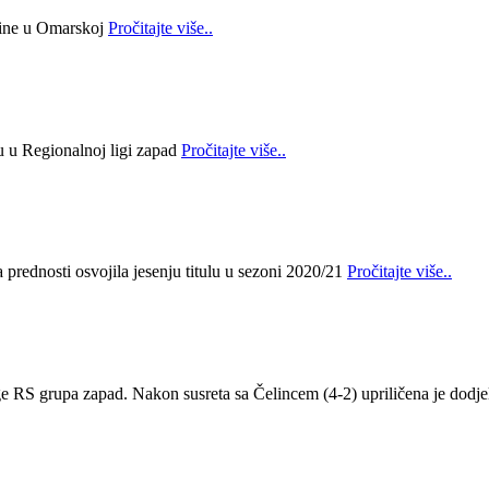
bine u Omarskoj
Pročitajte više..
lu u Regionalnoj ligi zapad
Pročitajte više..
prednosti osvojila jesenju titulu u sezoni 2020/21
Pročitajte više..
ge RS grupa zapad. Nakon susreta sa Čelincem (4-2) upriličena je dodje