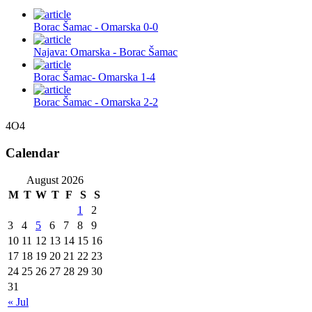
Borac Šamac - Omarska 0-0
Najava: Omarska - Borac Šamac
Borac Šamac- Omarska 1-4
Borac Šamac - Omarska 2-2
4O4
Calendar
August 2026
M
T
W
T
F
S
S
1
2
3
4
5
6
7
8
9
10
11
12
13
14
15
16
17
18
19
20
21
22
23
24
25
26
27
28
29
30
31
« Jul