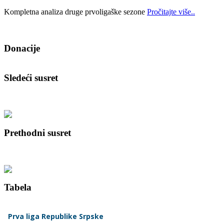
Kompletna analiza druge prvoligaške sezone
Pročitajte više..
Donacije
Sledeći susret
Prethodni susret
Tabela