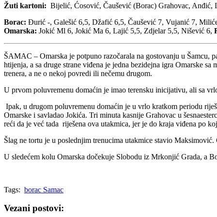
Žuti kartoni:
Bijelić, Ćosović, Čaušević (Borac) Grahovac, Anđić, L
Borac:
Đurić -, Galešić 6,5, Džafić 6,5, Čaušević 7, Vujanić 7, Miliće
Omarska:
Jokić Ml 6, Jokić Ma 6, Lajić 5,5, Zdjelar 5,5, Nišević 6,
ŠAMAC – Omarska je potpuno razočarala na gostovanju u Šamcu, pa je
htijenja, a sa druge strane viđena je jedna bezidejna igra Omarske sa m
trenera, a ne o nekoj povredi ili nečemu drugom.
U prvom poluvremenu domaćin je imao terensku inicijativu, ali sa vrlo
Ipak, u drugom poluvremenu domaćin je u vrlo kratkom periodu riješi
Omarske i savladao Jokića. Tri minuta kasnije Grahovac u šesnaesterc
reći da je već tada riješena ova utakmica, jer je do kraja viđena po koj
Šlag ne tortu je u poslednjim trenucima utakmice stavio Maksimović. O
U sledećem kolu Omarska dočekuje Slobodu iz Mrkonjić Grada, a Bor
Tags:
borac Samac
Vezani postovi: