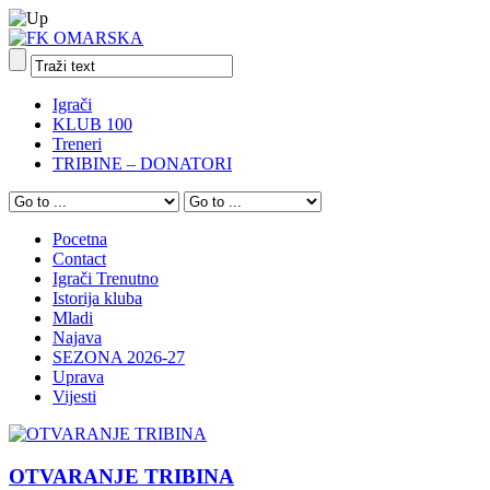
Igrači
KLUB 100
Treneri
TRIBINE – DONATORI
Pocetna
Contact
Igrači Trenutno
Istorija kluba
Mladi
Najava
SEZONA 2026-27
Uprava
Vijesti
OTVARANJE TRIBINA