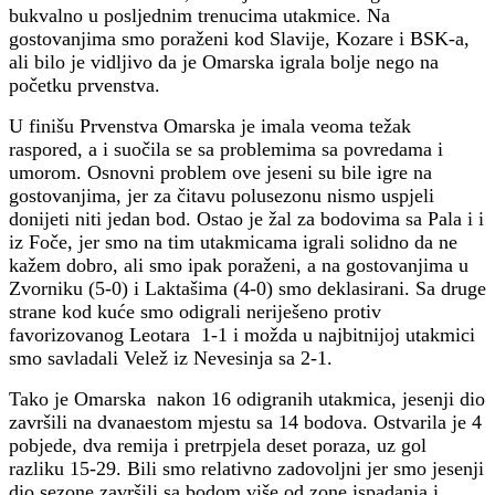
bukvalno u posljednim trenucima utakmice. Na
gostovanjima smo poraženi kod Slavije, Kozare i BSK-a,
ali bilo je vidljivo da je Omarska igrala bolje nego na
početku prvenstva.
U finišu Prvenstva Omarska je imala veoma težak
raspored, a i suočila se sa problemima sa povredama i
umorom. Osnovni problem ove jeseni su bile igre na
gostovanjima, jer za čitavu polusezonu nismo uspjeli
donijeti niti jedan bod. Ostao je žal za bodovima sa Pala i i
iz Foče, jer smo na tim utakmicama igrali solidno da ne
kažem dobro, ali smo ipak poraženi, a na gostovanjima u
Zvorniku (5-0) i Laktašima (4-0) smo deklasirani. Sa druge
strane kod kuće smo odigrali neriješeno protiv
favorizovanog Leotara 1-1 i možda u najbitnijoj utakmici
smo savladali Velež iz Nevesinja sa 2-1.
Tako je Omarska nakon 16 odigranih utakmica, jesenji dio
završili na dvanaestom mjestu sa 14 bodova. Ostvarila je 4
pobjede, dva remija i pretrpjela deset poraza, uz gol
razliku 15-29. Bili smo relativno zadovoljni jer smo jesenji
dio sezone završili sa bodom više od zone ispadanja i