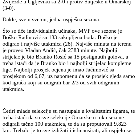
Zvijezde u Ugljeviku sa 2-0 i protiv Sutjeske u Omarskoj
(3-0).
Dakle, sve u svemu, jedna uspješna sezona.
Što se tiče individualnih učinaka, MVP ove sezone je
Boško Radinović sa 183 sakupljena boda. Boško je
odigrao i najviše utakmica (28). Najviše minuta na terenu
je proveo Vladan Anđić, čak 2383 minute. Najbolji
strijelac je bio Branko Rosić sa 15 postignutih golova, a
treba istaći da je Branko bio i najbolji strijelac kompletne
lige. Najbolji prosjek ocjena je imao Jaćimović sa
prosjekom od 6,67, uz napomenu da se prosjek gleda samo
kod igrača koji su odigrali bar 2/3 od svih odigranih
utakmica.
Četiri mlade selekcije su nastupale u kvalitetnim ligama, te
treba istaći da su sve selekcije Omarske u toku sezone
odigrali tačno 100 utakmica, te da su proputovali 9.823
km. Trebalo je to sve izdržati i isfinansirati, ali uspjelo se.