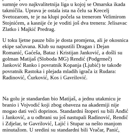
sumnje ovo najkvalitetnija liga u kojoj se Omarska ikada
takmičila. Uprava je ostala ista na čelu sa Krecelj
Svetozarom, te je na klupi počela sa trenerom Velimirom
Stojnićem, a kasnije će je voditi još dva trenera: Jelisavac
Zlatko i Majkić Predrag.
U toku ljetne pauze bilo je dosta promjena, ali je okosnica
ekipe sačuvana. Klub su napustili Dragan i Dejan
Romanić, Gaćeša, Bataz i Kristijan Janković, a došli su
golman Matijaš (Sloboda MG) Rendić (Podgrmeč)
Janković Ranko i povratnik Kopanja (Ljubić) te takođe
povratnik Rastoka i plejada mladih igrača iz Rudara:
Radinović, Ćurković, Kos i Gavrilović.
Na golu je standardan bio Matijaš, a jednu utakmicu je
branio i Vojvodić koji zbog obaveza na akademiji nije
mogao dati veći doprinos. Standardni štoperi su bili Anđić
i Janković, a u odbrani su još nastupali Radinović, Rendić
i Zdjelar, te Gavrilović, Lajić i Stupar sa nešto manjom
minutažom. U sredini su standardni bili Vračar, Panić,