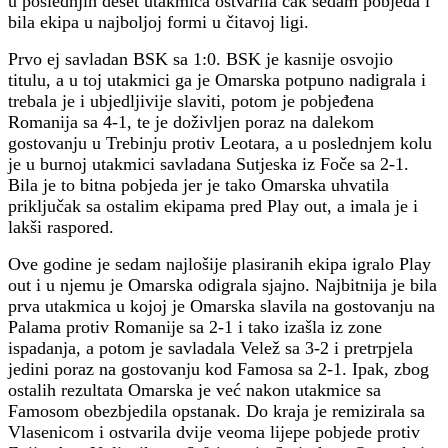
u poslednjih deset utakmica ostvarila čak sedam pobjeda i
bila ekipa u najboljoj formi u čitavoj ligi.
Prvo ej savladan BSK sa 1:0. BSK je kasnije osvojio
titulu, a u toj utakmici ga je Omarska potpuno nadigrala i
trebala je i ubjedljivije slaviti, potom je pobjeđena
Romanija sa 4-1, te je doživljen poraz na dalekom
gostovanju u Trebinju protiv Leotara, a u poslednjem kolu
je u burnoj utakmici savladana Sutjeska iz Foče sa 2-1.
Bila je to bitna pobjeda jer je tako Omarska uhvatila
priključak sa ostalim ekipama pred Play out, a imala je i
lakši raspored.
Ove godine je sedam najlošije plasiranih ekipa igralo Play
out i u njemu je Omarska odigrala sjajno. Najbitnija je bila
prva utakmica u kojoj je Omarska slavila na gostovanju na
Palama protiv Romanije sa 2-1 i tako izašla iz zone
ispadanja, a potom je savladala Velež sa 3-2 i pretrpjela
jedini poraz na gostovanju kod Famosa sa 2-1. Ipak, zbog
ostalih rezultata Omarska je već nakon utakmice sa
Famosom obezbjedila opstanak. Do kraja je remizirala sa
Vlasenicom i ostvarila dvije veoma lijepe pobjede protiv