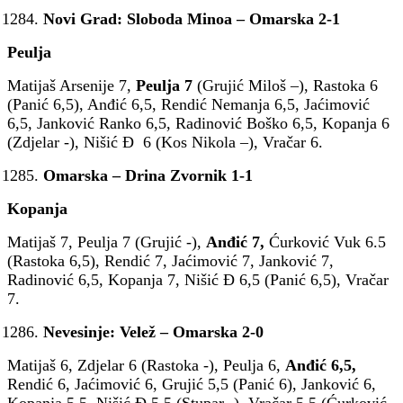
Novi Grad: Sloboda Minoa – Omarska 2-1
Peulja
Matijaš Arsenije 7,
Peulja 7
(Grujić Miloš –), Rastoka 6
(Panić 6,5), Anđić 6,5, Rendić Nemanja 6,5, Jaćimović
6,5, Janković Ranko 6,5, Radinović Boško 6,5, Kopanja 6
(Zdjelar -), Nišić Đ 6 (Kos Nikola –), Vračar 6.
Omarska – Drina Zvornik 1-1
Kopanja
Matijaš 7, Peulja 7 (Grujić -),
Anđić 7,
Ćurković Vuk 6.5
(Rastoka 6,5), Rendić 7, Jaćimović 7, Janković 7,
Radinović 6,5, Kopanja 7, Nišić Đ 6,5 (Panić 6,5), Vračar
7.
Nevesinje: Velež – Omarska 2-0
Matijaš 6, Zdjelar 6 (Rastoka -), Peulja 6,
Anđić 6,5,
Rendić 6, Jaćimović 6, Grujić 5,5 (Panić 6), Janković 6,
Kopanja 5,5, Nišić Đ 5,5 (Stupar -), Vračar 5,5 (Ćurković