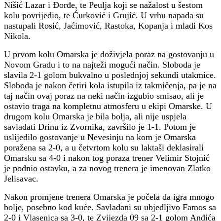
Nišić Lazar i Đorđe, te Peulja koji se nažalost u šestom
kolu povrijedio, te Ćurković i Grujić. U vrhu napada su
nastupali Rosić, Jaćimović, Rastoka, Kopanja i mladi Kos
Nikola.
U prvom kolu Omarska je doživjela poraz na gostovanju u
Novom Gradu i to na najteži mogući način. Sloboda je
slavila 2-1 golom bukvalno u poslednjoj sekundi utakmice.
Sloboda je nakon četiri kola istupila iz takmičenja, pa je na
taj način ovaj poraz na neki način izgubio smisao, ali je
ostavio traga na kompletnu atmosferu u ekipi Omarske. U
drugom kolu Omarska je bila bolja, ali nije uspjela
savladati Drinu iz Zvornika, završilo je 1-1. Potom je
uslijedilo gostovanje u Nevesinju na kom je Omarska
poražena sa 2-0, a u četvrtom kolu su laktaši deklasirali
Omarsku sa 4-0 i nakon tog poraza trener Velimir Stojnić
je podnio ostavku, a za novog trenera je imenovan Zlatko
Jelisavac.
Nakon promjene trenera Omarska je počela da igra mnogo
bolje, posebno kod kuće. Savladani su ubjedljivo Famos sa
2-0 i Vlasenica sa 3-0, te Zvijezda 09 sa 2-1 golom Anđića