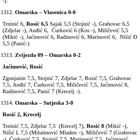
-).
Omarska – Vlasenica 0-0
Trninić 6,
Rosić 6,5
Sajak 5,5 (Stojnić -), Grahovac 6,5
(Zdjelar -), Anđić 6, Ćurković 6 (Kos -), Miličević 5,5
(Mikić -), Jaćimović 6, Radinović 6, Marinović 6, Nišić Đ
5,5 (Panić-)
Zvijezda 09 – Omarska 0-2
Jaćimović, Rosić
Zgonjanin 7,5, Stojnić 7, Zdjelar 7, Rosić 7,5, Grahovac
7,5, Anđić 7, Ćurković 7,5, Miličević 7,5, Jaćimović 8,
Radinović 7,5, Panić 7 (Krecelj -).
Omarska – Sutjeska 3-0
Rosić 2, Krecelj
Trninić 7,5, Zdjelar 7,5 (Krecelj 7),
Rosić 8
(Mikić -),
Nišić L 7,5 (Milutinović Mladen –), Miličević 7 (Grahovac
-), Ćurković 7,5, Stojnić 7,5, Marinović 7,5, Jaćimović