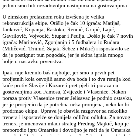
jedino smo bili nezadovoljni nastupima na gostovanjima.
U zimskom prelaznom roku izvršena je velika
rekonstrukcija ekipe. Otišlo je čak 10 igrača: Matijaš,
Janković, Kopanja, Rastoka, Rendić, Grujić, Lajić,
Gavrilović, Vojvodić, Stupar i Peulja. Došlo je čak 7 novih
igrača: Marinović, Zgonjanin i 5 fudbalera iz Rudara
(Miličević, Trninić, Sajak, Šebez i Mikić) i ispostavilo se
da je postignut pun pogodak, jer je ekipa igrala mnogo
bolje u nastavku prvenstva.
Ipak, nije krenulo baš najbolje, jer smo u prvih pet
proljetnih kola osvojili samo dva boda i to dva remija kod
kuće protiv Slavije i Kozare i pretrpjeli tri poraza na
gostovanjima kod Famosa, Zvijezde i Vlasenice. Nakon
poraza protiv Vlasenice trener Jelisavac je podnio ostavku,
jer je procjenio da je potrebna neka promjena, neko ko bi
prodrmao ekipu. Uprava je obavila razgovor sa nekoliko
trenera i ispostaviće se donijela odličnu odluku. Za novog
trenera je imenovan mladi strateg Predrag Majkić, koji je
preporodio igru Omarske i dovoljno je reći da je Omarska