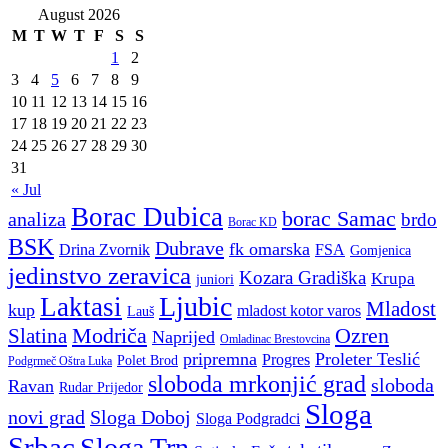
August 2026
M
T
W
T
F
S
S
1
2
3
4
5
6
7
8
9
10
11
12
13
14
15
16
17
18
19
20
21
22
23
24
25
26
27
28
29
30
31
« Jul
Borac Dubica
borac Samac
analiza
brdo
Borac KD
BSK
Dubrave
fk omarska
Drina Zvornik
FSA
Gomjenica
jedinstvo zeravica
Kozara Gradiška
Krupa
juniori
Ljubic
Laktasi
Mladost
kup
mladost kotor varos
Lauš
Modriča
Ozren
Slatina
Naprijed
Omladinac Brestovcina
pripremna
Proleter Teslić
Progres
Polet Brod
Podgrmeč Oštra Luka
sloboda mrkonjić grad
sloboda
Ravan
Rudar Prijedor
Sloga
novi grad
Sloga Doboj
Sloga Podgradci
Srbac
Sloga Trn