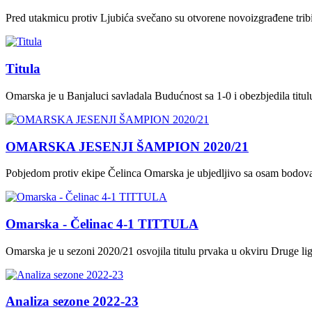
Pred utakmicu protiv Ljubića svečano su otvorene novoizgrađene tri
Titula
Omarska je u Banjaluci savladala Budućnost sa 1-0 i obezbjedila titu
OMARSKA JESENJI ŠAMPION 2020/21
Pobjedom protiv ekipe Čelinca Omarska je ubjedljivo sa osam bodova 
Omarska - Čelinac 4-1 TITTULA
Omarska je u sezoni 2020/21 osvojila titulu prvaka u okviru Druge li
Analiza sezone 2022-23