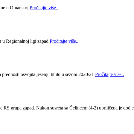
bine u Omarskoj
Pročitajte više..
lu u Regionalnoj ligi zapad
Pročitajte više..
prednosti osvojila jesenju titulu u sezoni 2020/21
Pročitajte više..
ge RS grupa zapad. Nakon susreta sa Čelincem (4-2) upriličena je dodje