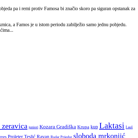
bjeda pa i remi protiv Famosa bi značio skoro pa siguran opstanak za
mica, a Famos je u istom periodu zabilježio samo jednu pobjedu.
ćima...
Laktasi
 zeravica
Kozara Gradiška
kup
Krupa
juniori
Lauš
sloboda mrkonjić
Proleter Teslić
Ravan
gres
Rudar Prijedor