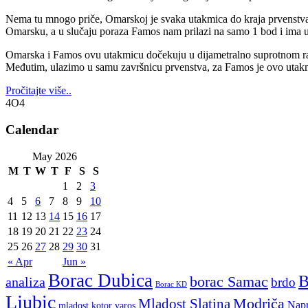
Nema tu mnogo priče, Omarskoj je svaka utakmica do kraja prvenstva 
Omarsku, a u slučaju poraza Famos nam prilazi na samo 1 bod i ima u
Omarska i Famos ovu utakmicu dočekuju u dijametralno suprotnom rasp
Međutim, ulazimo u samu završnicu prvenstva, za Famos je ovo utakmic
Pročitajte više..
4O4
Calendar
May 2026
M
T
W
T
F
S
S
1
2
3
4
5
6
7
8
9
10
11
12
13
14
15
16
17
18
19
20
21
22
23
24
25
26
27
28
29
30
31
« Apr
Jun »
Borac Dubica
borac Samac
analiza
brdo
Borac KD
Ljubic
Modriča
Mladost Slatina
Napr
mladost kotor varos