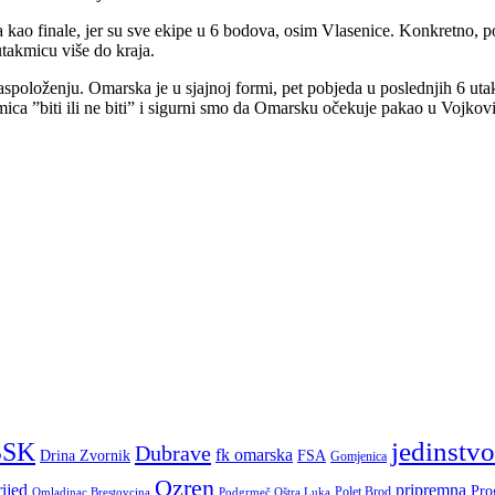
kao finale, jer su sve ekipe u 6 bodova, osim Vlasenice. Konkretno, po
takmicu više do kraja.
oloženju. Omarska je u sjajnoj formi, pet pobjeda u poslednjih 6 utak
a ”biti ili ne biti” i sigurni smo da Omarsku očekuje pakao u Vojkovi
jedinstvo
BSK
Dubrave
fk omarska
Drina Zvornik
FSA
Gomjenica
Ozren
ijed
pripremna
Pro
Polet Brod
Omladinac Brestovcina
Podgrmeč Oštra Luka