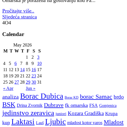
Omarska je poražena na gostovanju kod Fa...
Pročitajte više..
Sljedeća stranica
4O4
Calendar
May 2026
M
T
W
T
F
S
S
1
2
3
4
5
6
7
8
9
10
11
12
13
14
15
16
17
18
19
20
21
22
23
24
25
26
27
28
29
30
31
« Apr
Jun »
Borac Dubica
borac Samac
analiza
brdo
Borac KD
BSK
Dubrave
fk omarska
Drina Zvornik
FSA
Gomjenica
jedinstvo zeravica
Kozara Gradiška
Krupa
juniori
Ljubic
Laktasi
Mladost
kup
mladost kotor varos
Lauš