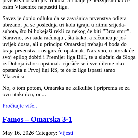
prvenstva ostalo još tri kola, a i dalje je neizvjesno ko će
osim Vlasenice napustiti ligu.
Savez je donio odluku da se završnica prvenstva odigra
ubrzano, pa se poslednja tri kola igraju u ritmu srijeda-
subota, što bi hokejaši rekli za nekog će biti ”Brza smrt”.
Naravno, svi sada računaju , šta kako, a računica je još
uvijek dosta, ali u principu Omarskoj trebaju 4 boda do
kraja prvenstva i osiguraće opstanak. Naravno, u utorak će
svoj epilog dobiti i Premijer liga BiH, te u slučaju da Sloga
iz Doboja izbori opstanak, riješiće se i sve dileme oko
opstanka u Prvoj ligi RS, te će iz lige ispasti samo
Vlasenica.
No, o tom potom, Omarska ne kalkuliše i priprema se za
ovu utakmicu, on...
Pročitajte više..
Famos – Omarska 3-1
May 16, 2026
Category:
Vijesti