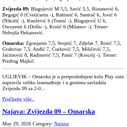
Zvijezda 09:
Blagojević M 5,5, Savić 5,5, Ristanović 6,
Begagić 6 (Cvetićanin -), Rahimić 6, Santrač 6, Jović 6
(Nikolić -), Knežević 6 (Tomić -), Blagojević U 6,
Owoyemi 6 (Došlo -), Krstić 6 (Milanov -). Trener:
Nebojša Đekanović.
Omarska:
Zgonjanin 7,5, Stojnić 7, Zdjelar 7, Rosić 7,5,
Grahovac 7,5, Anđić 7, Ćurković 7,5, Miličević 7,5,
Jaćimović 8, Radinović 7,5, Panić 7 (Krecelj -). Trener:
Predrag Majkić.
UGLJEVIK – Omarska je u pretposlednjem kolu Play outa
napravila veliko iznenađenje i u gostima savladala
Zvijezdu 09 sa 2-0...
Pročitajte više..
Najava: Zvijezda 09 – Omarska
May 29, 2026
Category:
Najava