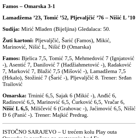
Famos – Omarska 3-1
Lamadžema ’23, Tomić ’52, Pljevaljčić ’76 – Nišić L ’10
Sudija:
Mirić Mladen (Bijeljina) Gledalaca: 50.
Žuti kartoni:
Pljevaljčić, Šarić (Famos), Mikić,
Marinović, Nišić L, Nišić Đ (Omarska)
Famos:
Bjelica 7,5, Tomić 7,5, Mehmedović 7 (Ignjatović
-), Asentić 7, Danilović 7 (Hadžiahmetović -), Radaković
7, Marković 7, Blažić 7,5 (Mišović -), Lamadžema 7,5
(Hrkalo), Stožinić 7 (Šarić -), Pljevaljčić 8. Trener: Srđan
Trailović
Omarska:
Trninić 6,5, Sajak 6 (Mikić -), Anđić 6,
Radinović 6,5, Marinović 6,5, Ćurković 6,5, Vračar 6,
Nišić L 6,5
, Miličević 6 (Grahovac -), Jaćimović 6,5, Nišić
Đ 6 (Panić -). Trener: Majkić Predrag.
ISTOČNO SARAJEVO – U trećem kolu Play outa