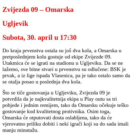
Zvijezda 09 – Omarska
Ugljevik
Subota, 30. april u 17:30
Do kraja prvenstva ostala su još dva kola, a Omarska u
pretposlednjem kolu gostuje od ekipe Zvijezde 09.
Utakmica će se igrati na stadionu u Ugljeviku. Da se ne
lažemo, sve bitne stvari u prvenstvu su odlučene: BSK je
prvak, a iz lige ispada Vlasenica, pa je tako ostalo samo da
se otalja posao u poslednja dva kola.
Što se tiče gostovanja u Ugljeviku, Zvijezda 09 je
potvrdila da je najkvalitetnija ekipa u Play outu sa tri
pobjede i jednim remijem, tako da Omarsku očekuje teško
gostovanje kod kvalitetnog protivnika. Osim toga,
Omarska će otputovati dosta oslabljena, tako da će
vjerovatno priliku dobiti i neki igrači koji su do sada imali
manju minutažu.