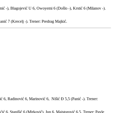
mić -), Blagojević U 6, Owoyemi 6 (Došlo -), Krstić 6 (Milanov -).
anić 7 (Krecelj -). Trener: Predrag Majkić.
ić 6, Radinović 6, Marinović 6, Nišić Đ 5,5 (Panić -). Trener:
ić 6, Stanišić 6 (Mirković), Jun 6, Majstorović 6,5. Trener: Pavle