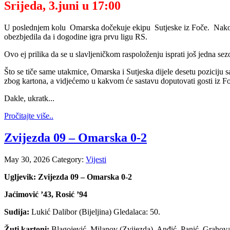
Srijeda, 3.juni u 17:00
U poslednjem kolu Omarska dočekuje ekipu Sutjeske iz Foče. Nakon zai
obezbjedila da i dogodine igra prvu ligu RS.
Ovo ej prilika da se u slavljeničkom raspoloženju isprati još jedna s
Što se tiče same utakmice, Omarska i Sutjeska dijele desetu poziciju s
zbog kartona, a vidjećemo u kakvom će sastavu doputovati gosti iz F
Dakle, ukratk...
Pročitajte više..
Zvijezda 09 – Omarska 0-2
May 30, 2026
Category:
Vijesti
Ugljevik: Zvijezda 09 – Omarska 0-2
Jaćimović ’43, Rosić ’94
Sudija:
Lukić Dalibor (Bijeljina) Gledalaca: 50.
Žuti kartoni:
Blagojević, Milanov (Zvijezda), Anđić, Panić, Grahov