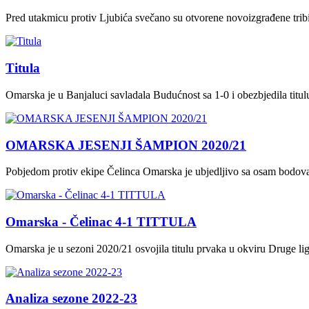
Pred utakmicu protiv Ljubića svečano su otvorene novoizgrađene tri
Titula
Omarska je u Banjaluci savladala Budućnost sa 1-0 i obezbjedila titu
OMARSKA JESENJI ŠAMPION 2020/21
Pobjedom protiv ekipe Čelinca Omarska je ubjedljivo sa osam bodova 
Omarska - Čelinac 4-1 TITTULA
Omarska je u sezoni 2020/21 osvojila titulu prvaka u okviru Druge li
Analiza sezone 2022-23