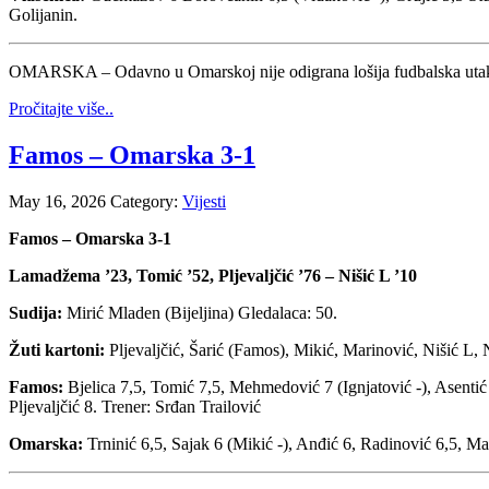
Golijanin.
OMARSKA – Odavno u Omarskoj nije odigrana lošija fudbalska utakmi
Pročitajte više..
Famos – Omarska 3-1
May 16, 2026
Category:
Vijesti
Famos – Omarska 3-1
Lamadžema ’23, Tomić ’52, Pljevaljčić ’76 – Nišić L ’10
Sudija:
Mirić Mladen (Bijeljina) Gledalaca: 50.
Žuti kartoni:
Pljevaljčić, Šarić (Famos), Mikić, Marinović, Nišić L,
Famos:
Bjelica 7,5, Tomić 7,5, Mehmedović 7 (Ignjatović -), Asentić
Pljevaljčić 8. Trener: Srđan Trailović
Omarska:
Trninić 6,5, Sajak 6 (Mikić -), Anđić 6, Radinović 6,5, M