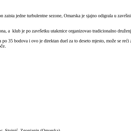
sta jedne turbulentne sezone, Omarska je sjajno odigrala u završnici 
ezona, a klub je po završetku utakmice organizovao tradicionalno druženj
a po 35 bodova i ovo je direktan duel za to deseto mjesto, može se reći
oče.
ac, Stojnić, Zgonjanin (Omarska)