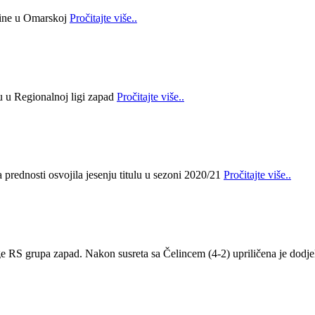
bine u Omarskoj
Pročitajte više..
lu u Regionalnoj ligi zapad
Pročitajte više..
prednosti osvojila jesenju titulu u sezoni 2020/21
Pročitajte više..
ge RS grupa zapad. Nakon susreta sa Čelincem (4-2) upriličena je dodje