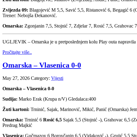
Zvijezda 09:
Blagojević M 5,5, Savić 5,5, Ristanović 6, Begagić 6 (C
Trener: Nebojša Đekanović.
Omarska:
Zgonjanin 7,5, Stojnić 7, Zdjelar 7, Rosić 7,5, Grahovac 7
UGLJEVIK – Omarska je u pretposlednjem kolu Play outa napravila vel
Pročitajte više..
Omarska – Vlasenica 0-0
May 27, 2026
Category:
Vijesti
Omarska – Vlasenica 0-0
Sudija:
Marko Erak (Krupa n/V) Gledalaca:400
Žuti kartoni:
Trninić, Sajak, Marinović, Mikić, Panić (Omarska) Jem
Omarska:
Trninić 6
Rosić 6,5
Sajak 5,5 (Stojnić -), Grahovac 6,5 (Zd
Predrag Majkić
Vlasenica:
Gučmazov 6 Borovčanin 6,5 (Vidaković -), Grujić 5,5 Stupar