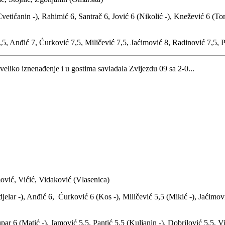
vetićanin -), Rahimić 6, Santrač 6, Jović 6 (Nikolić -), Knežević 6 (To
,5, Anđić 7, Ćurković 7,5, Miličević 7,5, Jaćimović 8, Radinović 7,5, P
iko iznenađenje i u gostima savladala Zvijezdu 09 sa 2-0...
ović, Vićić, Vidaković (Vlasenica)
jelar -), Anđić 6, Ćurković 6 (Kos -), Miličević 5,5 (Mikić -), Jaćimov
 6 (Matić -), Jamović 5,5, Pantić 5,5 (Kuljanin -), Dobrilović 5,5, Vić