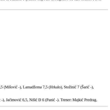
5 (Mišović -), Lamadžema 7,5 (Hrkalo), Stožinić 7 (Šarić -),
 -), Jaćimović 6,5, Nišić Đ 6 (Panić -). Trener: Majkić Predrag.