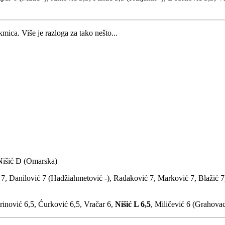
ca. Više je razloga za tako nešto...
 Nišić Đ (Omarska)
 7, Danilović 7 (Hadžiahmetović -), Radaković 7, Marković 7, Blažić 7,
arinović 6,5, Ćurković 6,5, Vračar 6,
Nišić L 6,5
, Miličević 6 (Grahovac