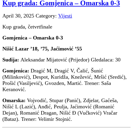
Kup grada: Gomjenica – Omarska 0-3
April 30, 2025
Category:
Vijesti
Kup grada, četvrtfinale
Gomjenica – Omarska 0-3
Nišić Lazar ’18, ’75, Jaćimović ’55
Sudija:
Aleksandar Mijatović (Prijedor) Gledalaca: 30
Gomjenica:
Dragić M, Dragić V, Čalić, Šunić
(Milinković), Despot, Kuridža, Knežević, Mršić (Sredić),
Prošić (Vasiljević), Gvozden, Martić. Trener: Saša
Keranović.
Omarska:
Vojvodić, Stupar (Panić), Zdjelar, Gaćeša,
Nišić L (Lazić), Anđić, Peulja, Jaćimović (Romanić
Dejan), Romanić Dragan, Nišić Đ (Vučković) Vračar
(Bataz). Trener: Velimir Stojnić.