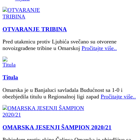
OTVARANJE TRIBINA
Pred utakmicu protiv Ljubića svečano su otvorene
novoizgrađene tribine u Omarskoj
Pročitajte više..
Titula
Omarska je u Banjaluci savladala Budućnost sa 1-0 i
obezbjedila titulu u Regionalnoj ligi zapad
Pročitajte više..
OMARSKA JESENJI ŠAMPION 2020/21
Pobjedom protiv ekipe Čelinca Omarska je ubjedljivo sa