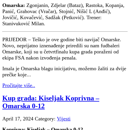
Omarska:
Zgonjanin, Zdjelar (Bataz), Rastoka, Kopanja,
Panić, Grahovac (Vračar), Stojnić, Nišić L (Anđić),
Jovičić, Kovačević, Sadžak (Petković). Trener:
Stanivuković Milan.
PRIJEDOR – Teško je ove godine biti navijač Omarske.
Novo, neprijatno iznenađenje priredili su nam fudbaleri
Omarske, koji su u četvrtfinalu kupa grada poraženi od
ekipa FSA nakon izvođenja penala.
Imala je Omarska blagu inicijativu, možemo žaliti za dvije
prečke koje...
Pročitajte više..
Kup grada: Kiseljak Koprivna –
Omarska 0-12
April 17, 2024
Category:
Vijesti
Koprivna: Kiseljak – Omarska 0-12