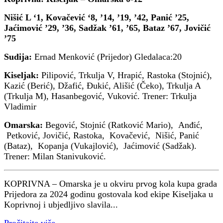
Nišić L ‘1, Kovačević ‘8, ’14, ’19, ’42, Panić ’25,
Jaćimović ’29, ’36, Sadžak ’61, ’65, Bataz ’67, Jovičić
’75
Sudija:
Ernad Menković (Prijedor) Gledalaca:20
Kiseljak:
Pilipović, Trkulja V, Hrapić, Rastoka (Stojnić),
Kazić (Berić), Džafić, Đukić, Ališić (Čeko), Trkulja A
(Trkulja M), Hasanbegović, Vuković. Trener: Trkulja
Vladimir
Omarska:
Begović, Stojnić (Ratković Mario), Anđić,
Petković, Jovičić, Rastoka, Kovačević, Nišić, Panić
(Bataz), Kopanja (Vukajlović), Jaćimović (Sadžak).
Trener: Milan Stanivuković.
KOPRIVNA – Omarska je u okviru prvog kola kupa grada
Prijedora za 2024 godinu gostovala kod ekipe Kiseljaka u
Koprivnoj i ubjedljivo slavila...