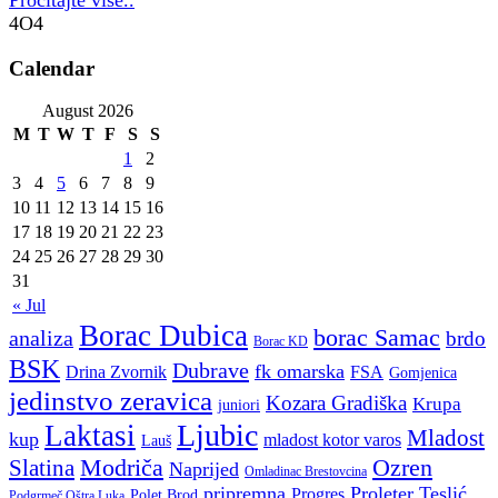
Pročitajte više..
4O4
Calendar
August 2026
M
T
W
T
F
S
S
1
2
3
4
5
6
7
8
9
10
11
12
13
14
15
16
17
18
19
20
21
22
23
24
25
26
27
28
29
30
31
« Jul
Borac Dubica
borac Samac
analiza
brdo
Borac KD
BSK
Dubrave
fk omarska
Drina Zvornik
FSA
Gomjenica
jedinstvo zeravica
Kozara Gradiška
Krupa
juniori
Ljubic
Laktasi
Mladost
kup
mladost kotor varos
Lauš
Modriča
Ozren
Slatina
Naprijed
Omladinac Brestovcina
pripremna
Proleter Teslić
Progres
Polet Brod
Podgrmeč Oštra Luka