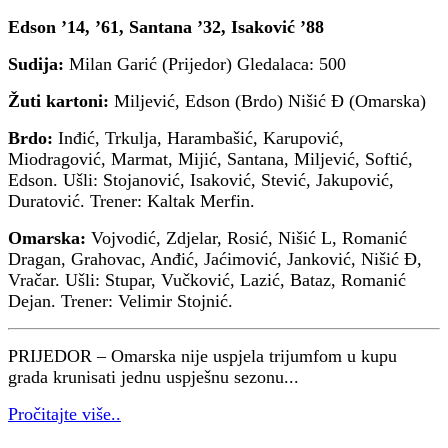
Edson ’14, ’61, Santana ’32, Isaković ’88
Sudija:
Milan Garić (Prijedor) Gledalaca: 500
Žuti kartoni:
Miljević, Edson (Brdo) Nišić Đ (Omarska)
Brdo:
Inđić, Trkulja, Harambašić, Karupović,
Miodragović, Marmat, Mijić, Santana, Miljević, Softić,
Edson. Ušli: Stojanović, Isaković, Stević, Jakupović,
Duratović. Trener: Kaltak Merfin.
Omarska:
Vojvodić, Zdjelar, Rosić, Nišić L, Romanić
Dragan, Grahovac, Anđić, Jaćimović, Janković, Nišić Đ,
Vračar. Ušli: Stupar, Vučković, Lazić, Bataz, Romanić
Dejan. Trener: Velimir Stojnić.
PRIJEDOR – Omarska nije uspjela trijumfom u kupu
grada krunisati jednu uspješnu sezonu...
Pročitajte više..