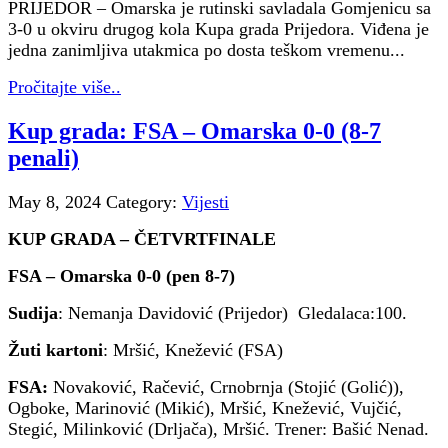
PRIJEDOR – Omarska je rutinski savladala Gomjenicu sa
3-0 u okviru drugog kola Kupa grada Prijedora. Viđena je
jedna zanimljiva utakmica po dosta teškom vremenu...
Pročitajte više..
Kup grada: FSA – Omarska 0-0 (8-7
penali)
May 8, 2024
Category:
Vijesti
KUP GRADA – ČETVRTFINALE
FSA – Omarska 0-0 (pen 8-7)
Sudija
: Nemanja Davidović (Prijedor) Gledalaca:100.
Žuti kartoni
: Mršić, Knežević (FSA)
FSA:
Novaković, Račević, Crnobrnja (Stojić (Golić)),
Ogboke, Marinović (Mikić), Mršić, Knežević, Vujčić,
Stegić, Milinković (Drljača), Mršić. Trener: Bašić Nenad.