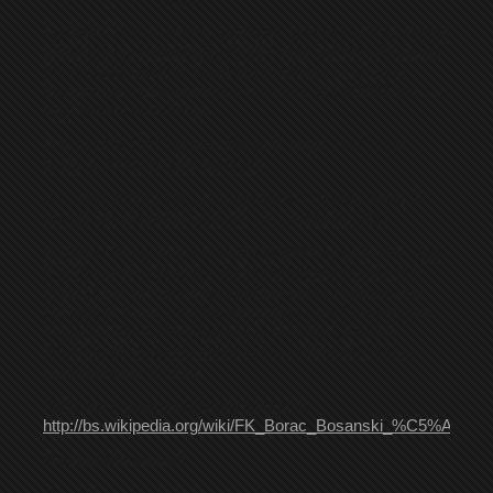
Fudbaleri Borca uzeli su učešća u prvenstvu RS, naјpriјe
u takmičenju na područјu POR Doboј, potom u Prvoј ligi
RS do 2000. godine. Usliјedila јe selidba u niži rang
takmičenja – u Drugu ligu, a u sezoni 2001/2002, pa i u
treći stepen takmičenja.
U Kupu RS 1997. godine Borac јe stigao do četvrtine
finala, a 2004. do osmine finala.
U sezoni 2005/2006. u Drugoј ligi RS Centar, Borac јe
osvoјio prvo mјesto i plasirao se u elitnu ligu RS.
Nažalost Borac je u sezoni 2008/2009 ispao iz Prve lige
RS. Plasman u prvu ligu je ponovo ostvario u sezoni
2011/12, ali se u prvoj ligi zadržao samo dvije sezone.
Od tada je Borac stabilan drugoligaš uz još samo jedan
uspješan izlet u Prvu ligu koji je ostvario u sezoni
2014/15, ali i tada se zadržao samo dvije sezone u
prvoligaškom društvu.
Opširnije o prijeratnoj istoriji Borca na
http://bs.wikipedia.org/wiki/FK_Borac_Bosanski_%C5%A0am
Međusobni susreti