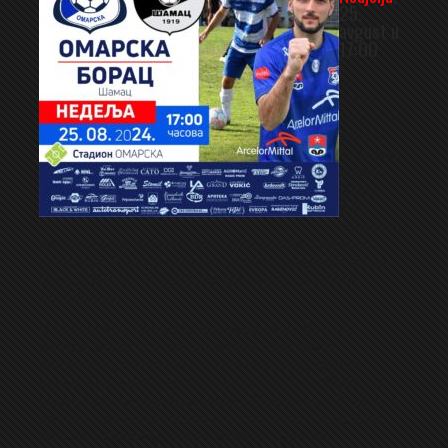
25.
avgust u
17:00
U
Omarskoj
se ponovo
osjeća
fudbalska
euforija.
Nakon
dvije
pobjede u
prva dva kola, svi već vide veliku proslavu na kraju
prvenstva. Rano je naravno za takve prognoze, ali ne
treba ni bježati od pozitivne atmosfere i pozitivnih
razmišljanja.
U trećem kolu Omarska dočekuje ekipu Borca iz
Šamca. Borac je u ovo prvenstvo ušao dosta
ambiciozno, dovedena su neka pojačanja, te je na
mjesto šefa stručnog štaba imenovan Joco Stokić. U
prvom kolu su ubjedljivo slavili u Modriči sa 4-0, ali su u
drugom kolu poraženi kod kuće od ekipe Crnog Vrha,
tako da u Omarsku dolaze ozbiljno uzdrmani.