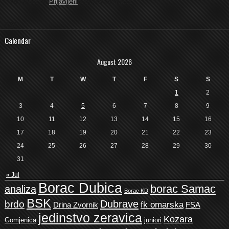
You must be
Prijavljeni
Objaviti komentar.
4O4
Calendar
August 2026
M
T
W
T
F
S
S
1
2
3
4
5
6
7
8
9
10
11
12
13
14
15
16
17
18
19
20
21
22
23
24
25
26
27
28
29
30
31
« Jul
Borac Dubica
borac Samac
analiza
Borac KD
BSK
Dubrave
brdo
fk omarska
Drina Zvornik
FSA
jedinstvo zeravica
Kozara
Gomjenica
juniori