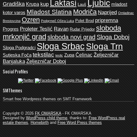
Ljubic
Laktasi
Gradiška
kup
Krupa
mladost
Lauš
Modriča
Mladost Slatina
Naprijed
kotor varos
Omladinac
Ozren
pripremna
Polet Brod
Brestovcina
Podgrmeč Oštra Luka
sloboda
Proleter Teslić
Ravan
Progres
Rudar Prijedor
mrkonjić grad
sloboda novi grad
Sloga Doboj
Sloga Srbac
Sloga Trn
Sloga Podgradci
tekstilac
Željezničar
Čelinac
Sutjeska Foča
Zupa
teslic
Banjaluka
Željezničar Doboj
Social Profiles
SMThemes
Smart free Wordpress themes on SMT Framework
Copyright © 2026
FK OMARSKA
- FK OMARSKA
Designed by
WordPress child theme
, thanks to:
Free WordPress real
estate themes
,
Homebirth
and
Free Word Press themes