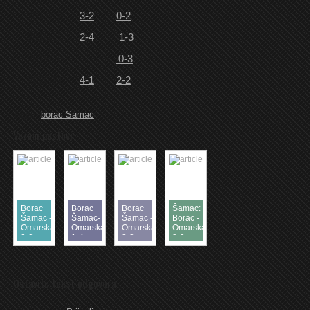
2017/18
3-2
0-2
2018/19
2-4
1-3
2019/20
0-3
2020/21
4-1
2-2
Tags:
borac Samac
Vezani postovi:
Borac
Borac
Borac
Šamac:
Šamac -
Šamac-
Šamac -
Borac -
Omarska
Omarska
Omarska
Omarska
0-0
1-4
2-2
3-0
Ostavite tekst odgovora