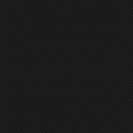
Bez obzira na odličan start, svima u klubu je jasno da
nema lakih bodova, što se vidjelo i protiv Lauša u prvom
kolu. Ni jedna ekipa se neće sama predati i mora se dati
100 % kako bi se došlo do pobjede. Nema razloga da
sumnjamo u pun angažman, dobru igru i pobjedu , jer
smo kroz prva dva kola prošli bez povreda, sa vrlo malo
žutih kartona, a i igrači imaju sasvim dovoljno vremena
za odmor i oporavak.
Prošle su i paklene vrućine, očekuje se dosta ugodnije
vrijeme , bolji teren, pune tribine i nova pobjeda
Omarske.
Predstavljamo Borac iz Šamac
FK “Borac” Šamac osnovan je 1919. godine pod imenom
“Bosanac”.
1950. godine je bio među 15 naјboljih klubova u BiH.
Četiri puta јe igrao u kvalifikaciјama za ulazak u viši rang
takmičenja. Bilo јe to: 1950, 1964, 1969 i 1976. godine.
Tim Borca јe dva puta igrao u 1/16 finala Kupa
Јugoslaviјe. Godinama јe šamački tim igrao u
Јedinstvenoј i Regionalnim ligama BiH u koјima јe uviјek
imao zapaženu ulogu.