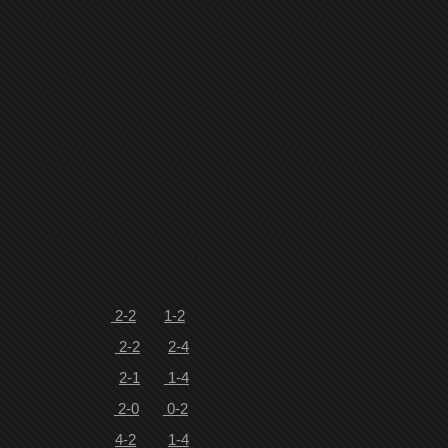
Omarska je tek nakon rata počela da odigrava
prvenstvene susrete sa Borcem. Prvih osam susreta u
Šamcu je dobio Borac. Omarsku posebno boli poraz u
prvom međusobnom susretu, odigranom 2000-te godine
u Šamcu. Borac je tada bio u rasulu, gubio redom
mečeve, ali je uspio 2-1 savladati Omarsku i trasirati
nam put u treću ligu. Veoma zanimljiv je bio susret u
jesen 2014. godine. Borac je došao u Omarsku sa
odličnom ekipom, poveo 2-0 i sve je upućivalo na visoku
pobjedu Borca. Međutim, gosti su bili bespotrebno
nervozni, dobili su dva crvena kartona i Omarska je na
kraju slavila 4-2. Međutim, u čuvenoj sezoni 2020/21
Omarska je po prvi put slavila u gostima kod Borca
ubjedljivo sa 4-1 i to je faktički bila pobjeda kojom je
Omarska obezbjedila titulu i plasman u Prvu ligu RS.
17 5 3 9 29-10
2000/01
2-2
1-2
2002/03
2-2
2-4
2009/10
2-1
1-4
2010/11
2-0
0-2
2014/15
4-2
1-4