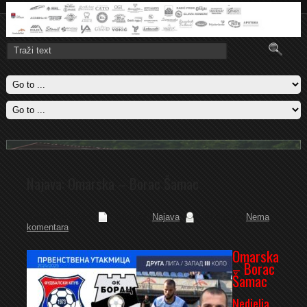
Titula
Omarska je u Banjaluci savladala Budućnost sa 1-0 i obezbjedila titulu
u Regionalnoj ligi zapad
Pročitajte više..
Najava: Omarska – Borac Šamac
August 19, 2024
Category:
Najava
Comments:
Nema
komentara
Omarska
– Borac
Šamac
Nedjelja
,