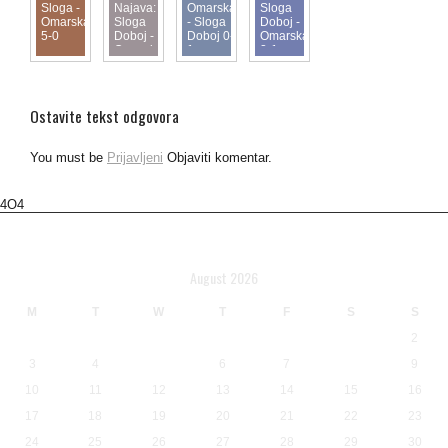
Sloga -
Najava:
Omarska
Sloga
Omarska
Sloga
- Sloga
Doboj -
5-0
Doboj -
Doboj 0-
Omarska
Omarska
1
2-1
Ostavite tekst odgovora
You must be
Prijavljeni
Objaviti komentar.
4O4
Calendar
August 2026
M
T
W
T
F
S
S
1
2
3
4
5
6
7
8
9
10
11
12
13
14
15
16
17
18
19
20
21
22
23
24
25
26
27
28
29
30