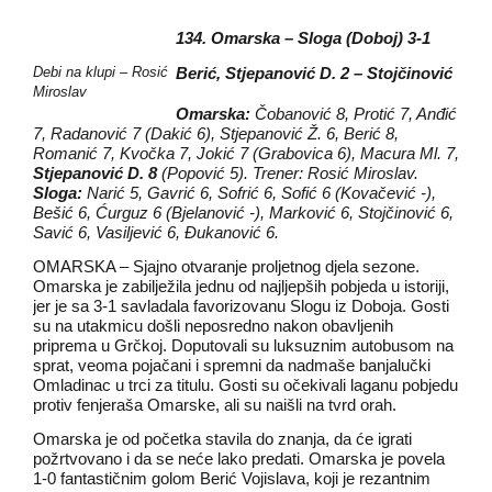
134. Omarska – Sloga (Doboj) 3-1
Debi na klupi – Rosić
Berić, Stjepanović D. 2 – Stojčinović
Miroslav
Omarska:
Čobanović 8, Protić 7, Anđić
7, Radanović 7 (Dakić 6), Stjepanović Ž. 6, Berić 8,
Romanić 7, Kvočka 7, Jokić 7 (Grabovica 6), Macura Ml. 7,
Stjepanović D. 8
(Popović 5). Trener: Rosić Miroslav.
Sloga:
Narić 5, Gavrić 6, Sofrić 6, Sofić 6 (Kovačević -),
Bešić 6, Ćurguz 6 (Bjelanović -), Marković 6, Stojčinović 6,
Savić 6, Vasiljević 6, Đukanović 6.
OMARSKA – Sjajno otvaranje proljetnog djela sezone.
Omarska je zabilježila jednu od najljepših pobjeda u istoriji,
jer je sa 3-1 savladala favorizovanu Slogu iz Doboja. Gosti
su na utakmicu došli neposredno nakon obavljenih
priprema u Grčkoj. Doputovali su luksuznim autobusom na
sprat, veoma pojačani i spremni da nadmaše banjalučki
Omladinac u trci za titulu. Gosti su očekivali laganu pobjedu
protiv fenjeraša Omarske, ali su naišli na tvrd orah.
Omarska je od početka stavila do znanja, da će igrati
požrtvovano i da se neće lako predati. Omarska je povela
1-0 fantastičnim golom Berić Vojislava, koji je rezantnim