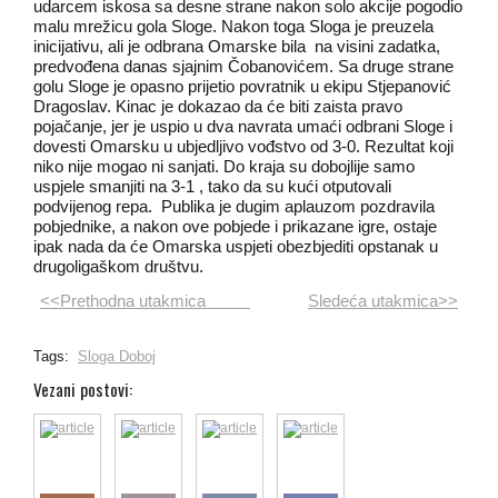
udarcem iskosa sa desne strane nakon solo akcije pogodio
malu mrežicu gola Sloge. Nakon toga Sloga je preuzela
inicijativu, ali je odbrana Omarske bila na visini zadatka,
predvođena danas sjajnim Čobanovićem. Sa druge strane
golu Sloge je opasno prijetio povratnik u ekipu Stjepanović
Dragoslav. Kinac je dokazao da će biti zaista pravo
pojačanje, jer je uspio u dva navrata umaći odbrani Sloge i
dovesti Omarsku u ubjedljivo vođstvo od 3-0. Rezultat koji
niko nije mogao ni sanjati. Do kraja su dobojlije samo
uspjele smanjiti na 3-1 , tako da su kući otputovali
podvijenog repa. Publika je dugim aplauzom pozdravila
pobjednike, a nakon ove pobjede i prikazane igre, ostaje
ipak nada da će Omarska uspjeti obezbjediti opstanak u
drugoligaškom društvu.
<<Prethodna utakmica
Sledeća utakmica>>
Tags:
Sloga Doboj
Vezani postovi: