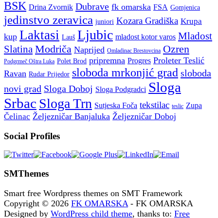
BSK
Dubrave
fk omarska
Drina Zvornik
FSA
Gomjenica
jedinstvo zeravica
Kozara Gradiška
Krupa
juniori
Ljubic
Laktasi
Mladost
kup
mladost kotor varos
Lauš
Modriča
Ozren
Slatina
Naprijed
Omladinac Brestovcina
pripremna
Proleter Teslić
Progres
Polet Brod
Podgrmeč Oštra Luka
sloboda mrkonjić grad
sloboda
Ravan
Rudar Prijedor
Sloga
novi grad
Sloga Doboj
Sloga Podgradci
Srbac
Sloga Trn
tekstilac
Sutjeska Foča
Zupa
teslic
Željezničar Banjaluka
Željezničar Doboj
Čelinac
Social Profiles
SMThemes
Smart free Wordpress themes on SMT Framework
Copyright © 2026
FK OMARSKA
- FK OMARSKA
Designed by
WordPress child theme
, thanks to:
Free