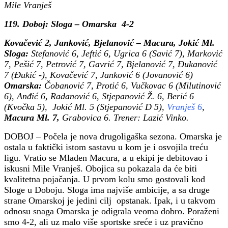
Mile Vranješ
119. Doboj: Sloga – Omarska 4-2
Kovačević 2, Janković, Bjelanović – Macura, Jokić Ml.
Sloga:
Stefanović 6, Jeftić 6, Ugrica 6 (Savić 7), Marković
7, Pešić 7, Petrović 7, Gavrić 7, Bjelanović 7, Đukanović
7 (Đukić -), Kovačević 7, Janković 6 (Jovanović 6)
Omarska:
Čobanović 7, Protić 6, Vučkovac 6 (Milutinović
6), Anđić 6, Radanović 6, Stjepanović Ž. 6, Berić 6
(Kvočka 5), Jokić Ml. 5 (Stjepanović D 5),
Vranješ 6
,
Macura Ml. 7,
Grabovica 6. Trener: Lazić Vinko.
DOBOJ – Počela je nova drugoligaška sezona. Omarska je
ostala u faktički istom sastavu u kom je i osvojila treću
ligu. Vratio se Mladen Macura, a u ekipi je debitovao i
iskusni Mile Vranješ. Obojica su pokazala da će biti
kvalitetna pojačanja. U prvom kolu smo gostovali kod
Sloge u Doboju. Sloga ima najviše ambicije, a sa druge
strane Omarskoj je jedini cilj opstanak. Ipak, i u takvom
odnosu snaga Omarska je odigrala veoma dobro. Poraženi
smo 4-2, ali uz malo više sportske sreće i uz pravično