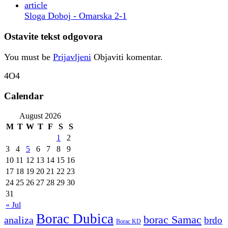
Sloga Doboj - Omarska 2-1
Ostavite tekst odgovora
You must be
Prijavljeni
Objaviti komentar.
4O4
Calendar
August 2026
M
T
W
T
F
S
S
1
2
3
4
5
6
7
8
9
10
11
12
13
14
15
16
17
18
19
20
21
22
23
24
25
26
27
28
29
30
31
« Jul
Borac Dubica
borac Samac
analiza
brdo
Borac KD