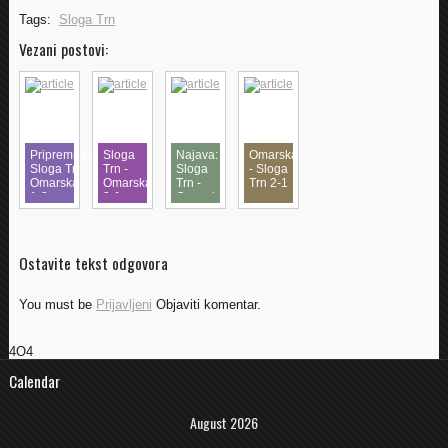
Tags:
Sloga Trn
Vezani postovi:
Pripremna:
Sloga
Najava:
Omarska
Sloga Trn -
Trn -
Sloga
- Sloga
Omarska
Omarska
Trn -
Trn 2-1
1-3
2-1
Omarska
Ostavite tekst odgovora
You must be
Prijavljeni
Objaviti komentar.
4O4
Calendar
August 2026