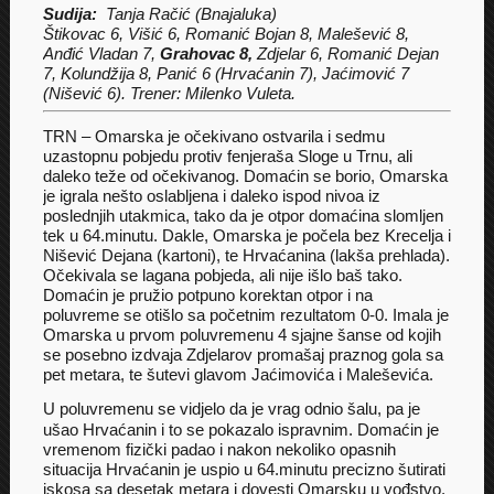
Sudija:
Tanja Račić (Bnajaluka)
Štikovac 6, Višić 6, Romanić Bojan 8, Malešević 8,
Anđić Vladan 7,
Grahovac 8,
Zdjelar 6, Romanić Dejan
7, Kolundžija 8, Panić 6 (Hrvaćanin 7), Jaćimović 7
(Nišević 6). Trener: Milenko Vuleta.
TRN – Omarska je očekivano ostvarila i sedmu
uzastopnu pobjedu protiv fenjeraša Sloge u Trnu, ali
daleko teže od očekivanog. Domaćin se borio, Omarska
je igrala nešto oslabljena i daleko ispod nivoa iz
poslednjih utakmica, tako da je otpor domaćina slomljen
tek u 64.minutu. Dakle, Omarska je počela bez Krecelja i
Nišević Dejana (kartoni), te Hrvaćanina (lakša prehlada).
Očekivala se lagana pobjeda, ali nije išlo baš tako.
Domaćin je pružio potpuno korektan otpor i na
poluvreme se otišlo sa početnim rezultatom 0-0. Imala je
Omarska u prvom poluvremenu 4 sjajne šanse od kojih
se posebno izdvaja Zdjelarov promašaj praznog gola sa
pet metara, te šutevi glavom Jaćimovića i Maleševića.
U poluvremenu se vidjelo da je vrag odnio šalu, pa je
ušao Hrvaćanin i to se pokazalo ispravnim. Domaćin je
vremenom fizički padao i nakon nekoliko opasnih
situacija Hrvaćanin je uspio u 64.minutu precizno šutirati
iskosa sa desetak metara i dovesti Omarsku u vođstvo.