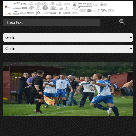
Titula
Omarska je u Banjaluci savladala Budućnost sa 1-0 i obezbjedila titulu
u Regionalnoj ligi zapad
Pročitajte više..