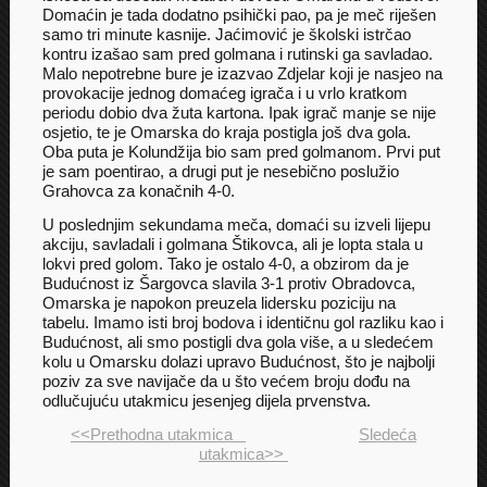
Domaćin je tada dodatno psihički pao, pa je meč riješen
samo tri minute kasnije. Jaćimović je školski istrčao
kontru izašao sam pred golmana i rutinski ga savladao.
Malo nepotrebne bure je izazvao Zdjelar koji je nasjeo na
provokacije jednog domaćeg igrača i u vrlo kratkom
periodu dobio dva žuta kartona. Ipak igrač manje se nije
osjetio, te je Omarska do kraja postigla još dva gola.
Oba puta je Kolundžija bio sam pred golmanom. Prvi put
je sam poentirao, a drugi put je nesebično poslužio
Grahovca za konačnih 4-0.
U poslednjim sekundama meča, domaći su izveli lijepu
akciju, savladali i golmana Štikovca, ali je lopta stala u
lokvi pred golom. Tako je ostalo 4-0, a obzirom da je
Budućnost iz Šargovca slavila 3-1 protiv Obradovca,
Omarska je napokon preuzela lidersku poziciju na
tabelu. Imamo isti broj bodova i identičnu gol razliku kao i
Budućnost, ali smo postigli dva gola više, a u sledećem
kolu u Omarsku dolazi upravo Budućnost, što je najbolji
poziv za sve navijače da u što većem broju dođu na
odlučujuću utakmicu jesenjeg dijela prvenstva.
<<Prethodna utakmica
Sledeća
utakmica>>