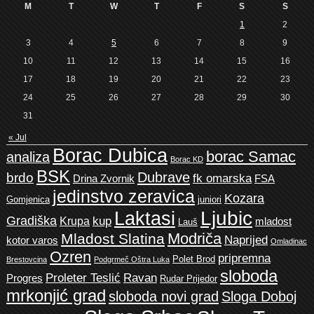
M
T
W
T
F
S
S
1
2
3
4
5
6
7
8
9
10
11
12
13
14
15
16
17
18
19
20
21
22
23
24
25
26
27
28
29
30
31
« Jul
Borac Dubica
borac Samac
analiza
Borac KD
BSK
Dubrave
brdo
fk omarska
Drina Zvornik
FSA
jedinstvo zeravica
Kozara
Gomjenica
juniori
Ljubic
Laktasi
Gradiška
kup
Krupa
mladost
Lauš
Modriča
Mladost Slatina
Naprijed
kotor varos
Omladinac
Ozren
pripremna
Polet Brod
Brestovcina
Podgrmeč Oštra Luka
sloboda
Proleter Teslić
Ravan
Progres
Rudar Prijedor
mrkonjić grad
sloboda novi grad
Sloga Doboj