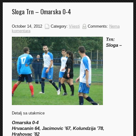
Sloga Trn – Omarska 0-4
October 14, 2012
Category:
Vijesti
Comments:
Nema
komentara
Trn:
Sloga –
Detalj sa utakmice
Omarska 0-4
Hrvacanin 64, Jacimovic ’67, Kolundzija ’78,
Hrahovac ’82