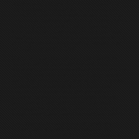
Hrvaćanina koji ipak sa sedam metara šutira ravno u
danas odličnog golmana Grkovića. U 24.minutu smo
poveli. Marko Kolundžija je idealno proigrao Panića koji
izlazi sam pred golmana, odlučuje se za dribling, uspjeva
i šalje loptu u praznu mrežu. I nakon toga redaju se
šanse za Omarsku, a poslednju u prvom poluvremenu
propušta Dejan Romanić kojeg je sjajno proigrao Krecelj,
ali je Dejan bio za momenat neodlučan i dozvolio je da
mu šut blokiraju gostujući igrači.
U drugom poluvremenu smo krenuli još odlučnije sa
željom da odlučimo susret, ali nismo imali sreće.
Malešević je glavom pogodio stativu, a Hrvaćanin je dva
puta dosta mlako šutirao iz povoljnih situacija, gosti su
takođe imali jednu šansu 1-1, ali je uspješniji bio golman
Štikovac. U 72.minutu šok. Na jednu laganu loptu
nespretno su reagovali Romanić Bojan i Malešević,
sudarili su se, a lopta se idealno otkotrljala napadaču
Budućnosti koji koristi poklon i izjednačava rezultat.
Faktički, gosti su izjednačili iz ničega, ali je naša ekipa
smogla snage da prevaziđe taj šok i zasluženo pobjedi.
Samo četiri minute kasnije ponovo akcija slična kao i
kod prvog gola. Kolundžija je kroz sredinu proigrao
Panića, koji idealno prihvata loptu i rutinski savladava