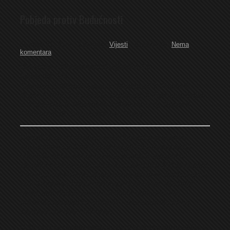
Pobjeda protiv Budućnosti
October 21, 2012
Category:
Vijesti
Comments:
Nema
komentara
Omarska – Budućnost Banjaluka 2-1
Panić ’24, ‘76
Štikovac 7, Nišević Dejan 7, Malešević 7, Romanić
Bojan 7, Višić 7, Krecelj 8, Grahovac 7, Romanić Dejan
7, Kolundžija 8, Hrvaćanin 7 (Nišević N 5),
Panić 9
(Jaćimović 5). Trener: Milenko Vuleta.
OMARSKA – U derbiju jeseni Omarska je sasvim
zasluženo sa 2-1 savladala banjalučku Budućnost i
odlijepila se na prvom mjestu. Susret je odigran u
idealnim vremenskim uslovima i pred oko 250 gledalaca.
Kao i u svim važnim utakmicama igralo se dosta u grču,
ali je Omarska čitavu utakmicu dominirala, bila bolja
ekipa, dok Budućnost ni u jednom momentu nije
pokazala napadačke ambicije i skoncetrisala se na
zgusnutu sredinu i odbranu.
U 13 minutu najbolji akter meča Panić idealno upošljava