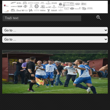
Titula
Omarska je u Banjaluci savladala Budućnost sa 1-0 i obezbjedila titulu
u Regionalnoj ligi zapad
Pročitajte više..