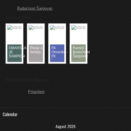
Tags:
Budućnost Šargovac
Vezani postovi:
OMARSKA
Poraz u
FK
Ramići:
JE
derbiju
Omarska -
Budućnost
ŠAMPION
FK
Šargovac
Budućnost
–
3-1
Omarska
2-2
Ostavite tekst odgovora
You must be
Prijavljeni
Objaviti komentar.
4O4
Calendar
August 2026