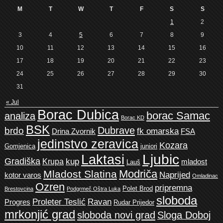
M
T
W
T
F
S
S
1
2
3
4
5
6
7
8
9
10
11
12
13
14
15
16
17
18
19
20
21
22
23
24
25
26
27
28
29
30
31
« Jul
Borac Dubica
borac Samac
analiza
Borac KD
BSK
Dubrave
brdo
fk omarska
Drina Zvornik
FSA
jedinstvo zeravica
Kozara
Gomjenica
juniori
Ljubic
Laktasi
Gradiška
kup
Krupa
mladost
Lauš
Modriča
Mladost Slatina
Naprijed
kotor varos
Omladinac
Ozren
pripremna
Polet Brod
Brestovcina
Podgrmeč Oštra Luka
sloboda
Proleter Teslić
Ravan
Progres
Rudar Prijedor
mrkonjić grad
sloboda novi grad
Sloga Doboj