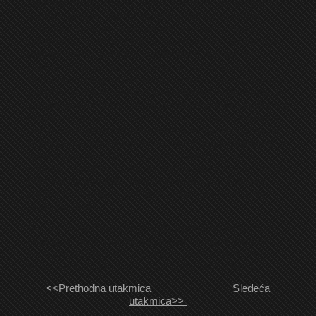
golmana gostiju za konačnih 2-1 i veliko slavlje igrača i
domaće publike. Nakon tog gola malo su se strasti
uzburkale jer smo bili nezadovoljni nekim sudijskim
odlukama. Pet minuta prije kraja Hrvaćanin je umakao
odbrani gostiju, predriblao i golmana Grkovića i po
našem mišljenju tada ga ruši jedan odbrambeni igrač
Budućnosti. Umjesto prekršaja za nas i crvenog kartona
gostima, sudija je pokazao na kontrafaul. Nakon toga, u
sudijskom vremenu, Krecelj je namjerno teško fauliran, a
sudija je propustio da taj prekršaj sankcioniše kartonom,
već je samo pokazao žuti karton Krecelju zbog reakcije.
Iz tog slobodnjaka sa oko dvadeset metara Malešević je
lijepo šutira, ali je Grković sjajnom paradom uspio
odbraniti. Gosti inače nakon drugog gola nisu niti jednom
priprijetili našem golu, tako da je ostalo 2-1. Domaća
publika je na kraju dugotrajnim aplauzom pozdravila
ekipu Omarske.
Sve u svemu Omarska je sada usamljena na liderskoj
poziciji, ali nam u sledeća dva kola trebaju 4 boda da
bismo ostali lideri. Prvo gostujemo kod ambicioznog
Brda, a potom dočekujemo još ambiciozniju Krupu.
<<Prethodna utakmica
Sledeća
utakmica>>