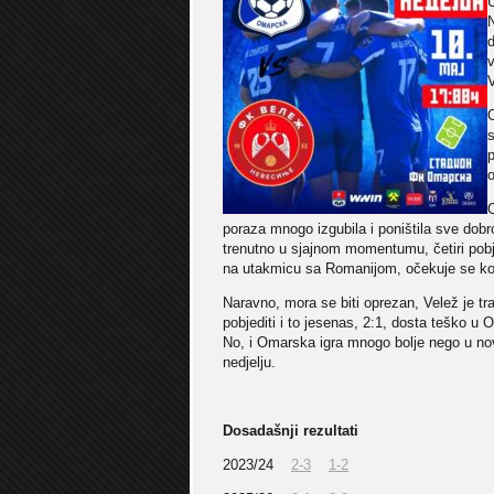
U
N
d
v
V
O
s
p
poraza mnogo izgubila i poništila sve dobr
trenutno u sjajnom momentumu, četiri pobj
na utakmicu sa Romanijom, očekuje se k
Naravno, mora se biti oprezan, Velež je 
pobjediti i to jesenas, 2:1, dosta teško u 
No, i Omarska igra mnogo bolje nego u n
nedjelju.
Dosadašnji rezultati
2023/24
2-3
1-2