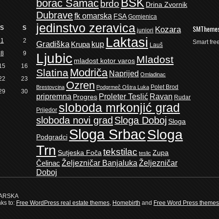
BSK
borac Samac
brdo
Drina Zvornik
Dubrave
fk omarska
FSA
Gomjenica
jedinstvo zeravica
SMTheme
S
S
Kozara
juniori
Laktasi
1
2
Smart fr
Gradiška
kup
Krupa
Lauš
8
9
Ljubic
Mladost
mladost kotor varos
15
16
Modriča
Slatina
Naprijed
Omladinac
22
23
Ozren
Polet Brod
Brestovcina
Podgrmeč Oštra Luka
29
30
pripremna
Proleter Teslić
Ravan
Progres
Rudar
sloboda mrkonjić grad
Prijedor
sloboda novi grad
Sloga Doboj
Sloga
Sloga Srbac
Sloga
Podgradci
Trn
tekstilac
Sutjeska Foča
Zupa
teslic
Željezničar Banjaluka
Željezničar
Čelinac
Doboj
MARSKA
nks to:
Free WordPress real estate themes
,
Homebirth
and
Free Word Press themes