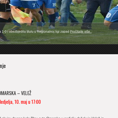
1-0 i obezbjedila titulu u Regionalnoj ligi zapad
Pročitajte više..
1
2
3
4
5
nje
OMARSKA – VELEŽ
Nedjelja, 10. maj u 17:00