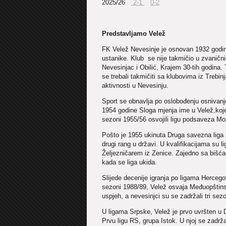
2025/26
2-1
0-2
Predstavljamo Velež
FK Velež Nevesinje je osnovan 1932 godine
ustanike. Klub se nije takmičio u zvanič
Nevesinjac i Obilić, Krajem 30-tih godina. T
se trebali takmičiti sa klubovima iz Trebin
aktivnosti u Nevesinju.
Sport se obnavlja po oslobođenju osnivanjem
1954 godine Sloga mjenja ime u Velež,koje
sezoni 1955/56 osvojili ligu podsaveza Most
Pošto je 1955 ukinuta Druga savezna liga i 
drugi rang u državi. U kvalifikacijama su l
Željezničarem iz Zenice. Zajedno sa bišća
kada se liga ukida.
Slijede decenije igranja po ligama Hercego
sezoni 1988/89, Velež osvaja Međuopštinsk
uspjeh, a nevesinjci su se zadržali tri sezo
U ligama Srpske, Velež je prvo uvršten u Dr
Prvu ligu RS, grupa Istok. U njoj se zadr