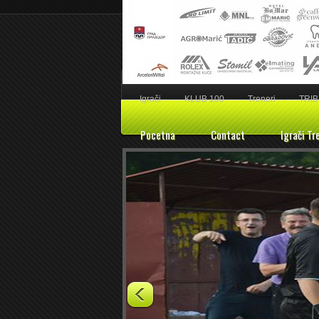
Igrači
KLUB 100
Treneri
TRIB
Pocetna
Contact
Igrači Tr