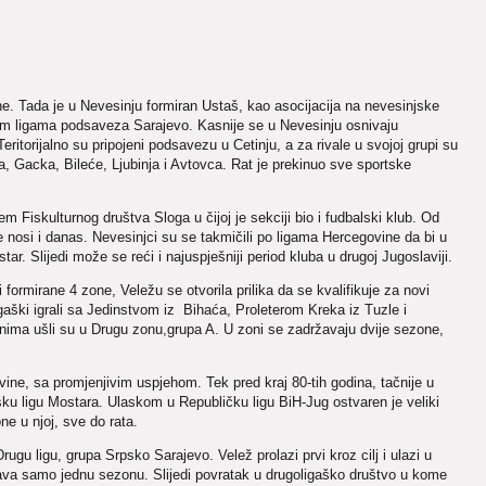
. Tada je u Nevesinju formiran Ustaš, kao asocijacija na nevesinjske
nim ligama podsaveza Sarajevo. Kasnije se u Nevesinju osnivaju
eritorijalno su pripojeni podsavezu u Cetinju, a za rivale u svojoj grupi su
ja, Gacka, Bileće, Ljubinja i Avtovca. Rat je prekinuo sve sportske
 Fiskulturnog društva Sloga u čijoj je sekciji bio i fudbalski klub. Od
 nosi i danas. Nevesinjci su se takmičili po ligama Hercegovine da bi u
ar. Slijedi može se reći i najuspješniji period kluba u drugoj Jugoslaviji.
formirane 4 zone, Veležu se otvorila prilika da se kvalifikuje za novi
igaški igrali sa Jedinstvom iz Bihaća, Proleterom Kreka iz Tuzle i
nima ušli su u Drugu zonu,grupa A. U zoni se zadržavaju dvije sezone,
vine, sa promjenjivim uspjehom. Tek pred kraj 80-tih godina, tačnije u
u ligu Mostara. Ulaskom u Republičku ligu BiH-Jug ostvaren je veliki
ne u njoj, sve do rata.
ugu ligu, grupa Srpsko Sarajevo. Velež prolazi prvi kroz cilj i ulazi u
žava samo jednu sezonu. Slijedi povratak u drugoligaško društvo u kome