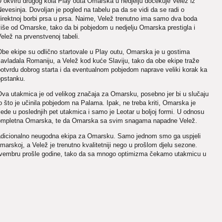
 okviru drugog kola Play outa Omarska u nedjelju dočekuje Velež iz
evesinja. Dovoljan je pogled na tabelu pa da se vidi da se radi o
irektnoj borbi prsa u prsa. Naime, Velež trenutno ima samo dva boda
iše od Omarske, tako da bi pobjedom u nedjelju Omarska prestigla i
elež na prvenstvenoj tabeli.
be ekipe su odlično startovale u Play outu, Omarska je u gostima
avladala Romaniju, a Velež kod kuće Slaviju, tako da obe ekipe traže
otvrdu dobrog starta i da eventualnom pobjedom naprave veliki korak ka
opstanku.
Ova utakmica je od velikog značaja za Omarsku, posebno jer bi u slučaju
o što je učinila pobjedom na Palama. Ipak, ne treba kriti, Omarska je
ede u poslednjih pet utakmica i samo je Leotar u boljoj formi. U odnosu
ompletna Omarska, te da Omarska sa svim snagama napadne Velež.
tradicionalno neugodna ekipa za Omarsku. Samo jednom smo ga uspjeli
Omarskoj, a Velež je trenutno kvalitetniji nego u prošlom djelu sezone.
ovembru prošle godine, tako da sa mnogo optimizma čekamo utakmicu u