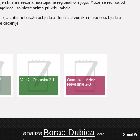
 je i kriznih sezona, nastupa na regionalnom jugu. Može se reći da od
ugoligaš sa plasmanima pri vrhu tabele.
o, a zatim u baražu pobjeđuje Drinu iz Zvornika i tako obezbjeđuje
e decenije.
ž
Velež - Omarska 2-1
Omarska - Velež
Nevesinje 2-3
Borac Dubica
analiza
Social Pro
Borac KD