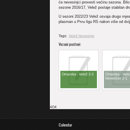
će nevesinjci provesti većinu sezona. Bilo
sezone 2016/17, Velež postaje stabilan dr
U sezoni 2022/23 Velež osvaja drugo mjest
plasman u Prvu ligu RS nakon više od dvij
Tags:
Velež Nevesinje
Vezani postovi:
Omarska - Velež 3-2
Omarska - Vele
Nevesinje 2-1
4O4
Calendar