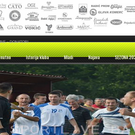
INE – DONATORI
enutno
Istorija kluba
Mladi
Najava
SEZONA 20