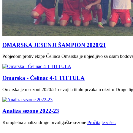
OMARSKA JESENJI ŠAMPION 2020/21
Pobjedom protiv ekipe Čelinca Omarska je ubjedljivo sa osam bodova 
Omarska - Čelinac 4-1 TITTULA
Omarska je u sezoni 2020/21 osvojila titulu prvaka u okviru Druge li
Analiza sezone 2022-23
Kompletna analiza druge prvoligaške sezone
Pročitajte više..