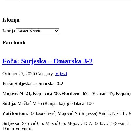
Istorija
Istorija
Facebook
Foča: Sutjeska – Omarska 3-2
October 25, 2025
Category:
Vijesti
Foča: Sutjeska – Omarska 3-2
Mojović N ’21, Koprivica ’30, Đorđević ’67 – Vračar ’17, Kopanj
Sudija
: Mačkić Mišo (Banjaluka) gledalaca: 100
Žuti kartoni:
Radosavljević, Mojović N (Sutjeska) Anđić, Nišić L, 
Sutjeska:
Šarović 6,5, Muslić 6,5, Mojović D 7, Radović 7 (Sekulić -
Darko Vojvodić.