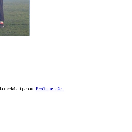
la medalja i pehara
Pročitajte više..