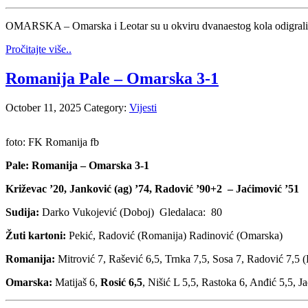
OMARSKA – Omarska i Leotar su u okviru dvanaestog kola odigrali n
Pročitajte više..
Romanija Pale – Omarska 3-1
October 11, 2025
Category:
Vijesti
foto: FK Romanija fb
Pale: Romanija – Omarska 3-1
Križevac ’20, Janković (ag) ’74, Radović ’90+2 – Jaćimović ’51
Sudija:
Darko Vukojević (Doboj) Gledalaca: 80
Žuti kartoni:
Pekić, Radović (Romanija) Radinović (Omarska)
Romanija:
Mitrović 7, Rašević 6,5, Trnka 7,5, Sosa 7, Radović 7,5 (
Omarska:
Matijaš 6,
Rosić 6,5
, Nišić L 5,5, Rastoka 6, Anđić 5,5, J