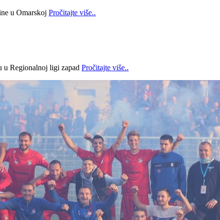
bine u Omarskoj
Pročitajte više..
lu u Regionalnoj ligi zapad
Pročitajte više..