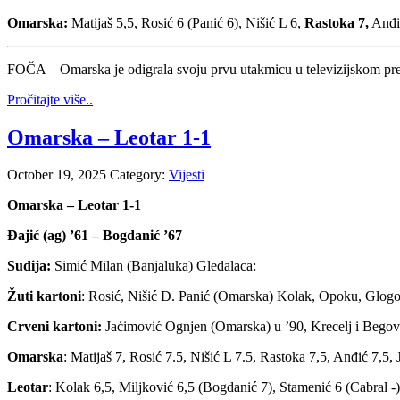
Omarska:
Matijaš 5,5, Rosić 6 (Panić 6), Nišić L 6,
Rastoka 7,
Anđić
FOČA – Omarska je odigrala svoju prvu utakmicu u televizijskom pre
Pročitajte više..
Omarska – Leotar 1-1
October 19, 2025
Category:
Vijesti
Omarska – Leotar 1-1
Đajić (ag) ’61 – Bogdanić ’67
Sudija:
Simić Milan (Banjaluka) Gledalaca:
Žuti kartoni
: Rosić, Nišić Đ. Panić (Omarska) Kolak, Opoku, Glogo
Crveni kartoni:
Jaćimović Ognjen (Omarska) u ’90, Krecelj i Begov
Omarska
: Matijaš 7, Rosić 7.5, Nišić L 7.5, Rastoka 7,5, Anđić 7,5,
Leotar
: Kolak 6,5, Miljković 6,5 (Bogdanić 7), Stamenić 6 (Cabral -)