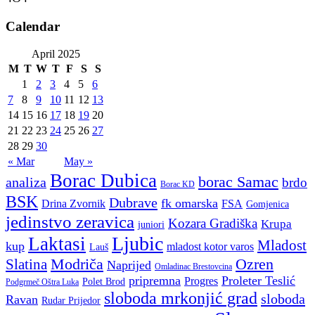
Calendar
April 2025
M
T
W
T
F
S
S
1
2
3
4
5
6
7
8
9
10
11
12
13
14
15
16
17
18
19
20
21
22
23
24
25
26
27
28
29
30
« Mar
May »
Borac Dubica
borac Samac
analiza
brdo
Borac KD
BSK
Dubrave
fk omarska
Drina Zvornik
FSA
Gomjenica
jedinstvo zeravica
Kozara Gradiška
Krupa
juniori
Ljubic
Laktasi
Mladost
kup
mladost kotor varos
Lauš
Modriča
Ozren
Slatina
Naprijed
Omladinac Brestovcina
pripremna
Proleter Teslić
Progres
Polet Brod
Podgrmeč Oštra Luka
sloboda mrkonjić grad
sloboda
Ravan
Rudar Prijedor