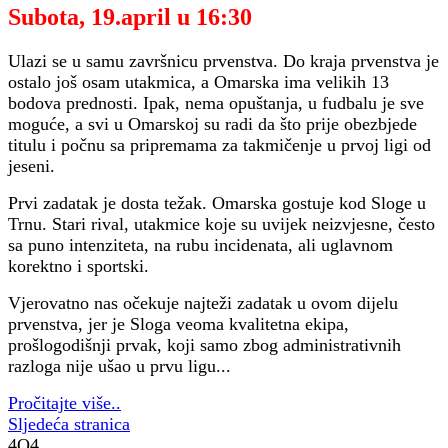
Subota, 19.april u 16:30
Ulazi se u samu završnicu prvenstva. Do kraja prvenstva je
ostalo još osam utakmica, a Omarska ima velikih 13
bodova prednosti. Ipak, nema opuštanja, u fudbalu je sve
moguće, a svi u Omarskoj su radi da što prije obezbjede
titulu i počnu sa pripremama za takmičenje u prvoj ligi od
jeseni.
Prvi zadatak je dosta težak. Omarska gostuje kod Sloge u
Trnu. Stari rival, utakmice koje su uvijek neizvjesne, često
sa puno intenziteta, na rubu incidenata, ali uglavnom
korektno i sportski.
Vjerovatno nas očekuje najteži zadatak u ovom dijelu
prvenstva, jer je Sloga veoma kvalitetna ekipa,
prošlogodišnji prvak, koji samo zbog administrativnih
razloga nije ušao u prvu ligu...
Pročitajte više..
Sljedeća stranica
4O4