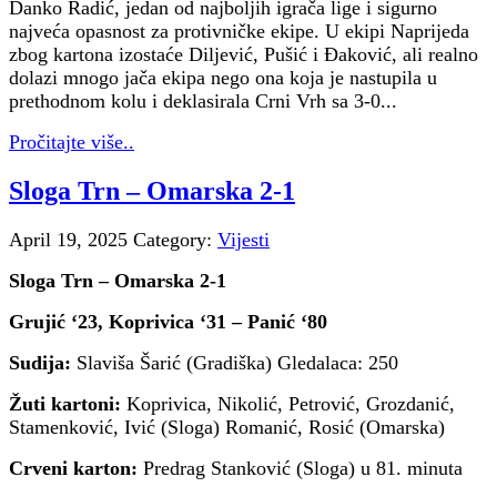
Danko Radić, jedan od najboljih igrača lige i sigurno
najveća opasnost za protivničke ekipe. U ekipi Naprijeda
zbog kartona izostaće Diljević, Pušić i Đaković, ali realno
dolazi mnogo jača ekipa nego ona koja je nastupila u
prethodnom kolu i deklasirala Crni Vrh sa 3-0...
Pročitajte više..
Sloga Trn – Omarska 2-1
April 19, 2025
Category:
Vijesti
Sloga Trn – Omarska 2-1
Grujić ‘23, Koprivica ‘31 – Panić ‘80
Sudija:
Slaviša Šarić (Gradiška) Gledalaca: 250
Žuti kartoni:
Koprivica, Nikolić, Petrović, Grozdanić,
Stamenković, Ivić (Sloga) Romanić, Rosić (Omarska)
Crveni karton:
Predrag Stanković (Sloga) u 81. minuta