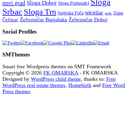
Sloga
novi grad
Sloga Doboj
Sloga Podgradci
Srbac
Sloga Trn
tekstilac
Sutjeska Foča
Zupa
teslic
Željezničar Banjaluka
Željezničar Doboj
Čelinac
Social Profiles
SMThemes
Smart free Wordpress themes on SMT Framework
Copyright © 2026
FK OMARSKA
- FK OMARSKA
Designed by
WordPress child theme
, thanks to:
Free
WordPress real estate themes
,
Homebirth
and
Free Word
Press themes