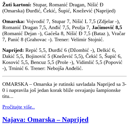
Žuti kartoni:
Stupar, Romanić Dragan, Nišić Đ
(Omarska) Đurđić, Čekić, Šupić, Knežević (Naprijed)
Omarska:
Vojvodić 7, Stupar 7, Nišić L 7,5 (Zdjelar -),
Romanić Dragan 7,5, Anđić 7,5, Peulja 7,
Jaćimović 8,5
(Romanić Dejan -), Gaćeša 8, Nišić Đ 7,5 (Bataz ), Vračar
7, Panić 8 (Grahovac -). Trener: Velimir Stojnić.
Naprijed:
Repić 5,5, Đurđić 6 (Džombić -), Delkić 6,
Dakić 5,5, Bojinović 5 (Knežević 5,5), Čekić 5, Šupić 6,
Kosović 5,5, Bencuz 5,5 (Prole -), Vidimlić 5,5 (Popović
-), Trninić 6. Trener: Nebojša Anđelić.
OMARSKA – Omarska je rutinski savladala Naprijed sa 3-
0 i napravila još jedan korak bliže osvajanju šampionske
titu...
Pročitajte više..
Najava: Omarska – Naprijed