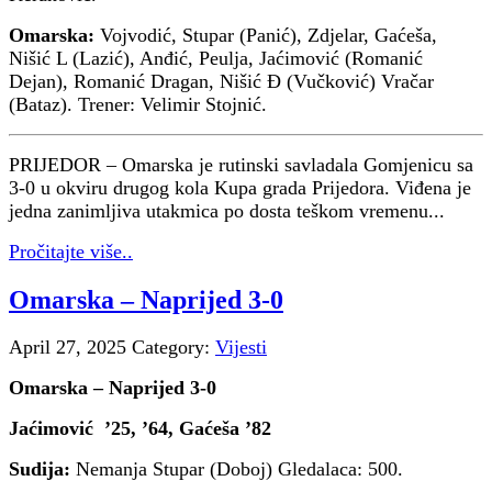
Omarska:
Vojvodić, Stupar (Panić), Zdjelar, Gaćeša,
Nišić L (Lazić), Anđić, Peulja, Jaćimović (Romanić
Dejan), Romanić Dragan, Nišić Đ (Vučković) Vračar
(Bataz). Trener: Velimir Stojnić.
PRIJEDOR – Omarska je rutinski savladala Gomjenicu sa
3-0 u okviru drugog kola Kupa grada Prijedora. Viđena je
jedna zanimljiva utakmica po dosta teškom vremenu...
Pročitajte više..
Omarska – Naprijed 3-0
April 27, 2025
Category:
Vijesti
Omarska – Naprijed 3-0
Jaćimović ’25, ’64, Gaćeša ’82
Sudija:
Nemanja Stupar (Doboj) Gledalaca: 500.