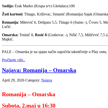
Sudija:
Erak Marko (Krupa n/v) Gledalaca:100
Žuti kartoni:
Thiago, Križevac, Simanić (Romanija) Sajak (Omarska
Romanija
: Mitrović 6, Delipara 5,5, Thiago 6 (Sumo -), Čvoro 5, Me
Lučić.
Omarska:
Trninić 8,
Rosić 8
(Grahovac -), Nišić 7,5, Miličević 7,5 (
Majkić.
PALE – Omarska je na sjajan način započela takmičenje u Play outu, 
Pročitajte više..
Najava: Romanija – Omarska
April 29, 2026
Category:
Najava
Romanija – Omarska
Subota, 2.maj u 16:30