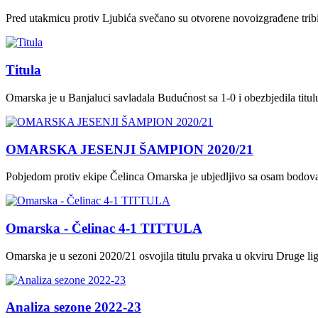
Pred utakmicu protiv Ljubića svečano su otvorene novoizgrađene tri
Titula
Omarska je u Banjaluci savladala Budućnost sa 1-0 i obezbjedila titu
OMARSKA JESENJI ŠAMPION 2020/21
Pobjedom protiv ekipe Čelinca Omarska je ubjedljivo sa osam bodova 
Omarska - Čelinac 4-1 TITTULA
Omarska je u sezoni 2020/21 osvojila titulu prvaka u okviru Druge li
Analiza sezone 2022-23