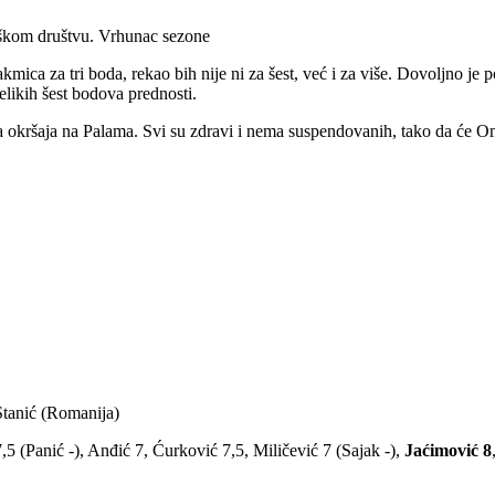
aškom društvu. Vrhunac sezone
ca za tri boda, rekao bih nije ni za šest, već i za više. Dovoljno je 
elikih šest bodova prednosti.
 za okršaja na Palama. Svi su zdravi i nema suspendovanih, tako da će O
Stanić (Romanija)
7,5 (Panić -), Anđić 7, Ćurković 7,5, Miličević 7 (Sajak -),
Jaćimović 8