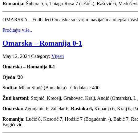
Romanija:
Šubara 5,5, Thiago Rosa 7 (Ješić -), Rašević 6, Medošević
OMARSKA – Fudbaleri Omarske su svojim navijačima uljepšali Vaskr
Pročitajte više..
Omarska – Romanija 0-1
May 12, 2024
Category:
Vijesti
Omarska – Romanija 0-1
Ojeda ’20
Sudija:
Milan Simić (Banjaluka) Gledalaca: 400
Žuti kartoni:
Stojnić, Krecelj, Grahovac, Kralj, Anđić (Omarska), L
Omarska:
Zgonjanin 6, Zdjelar 6,
Rastoka 6,
Kopanja 6, Kralj 6, Pan
Romanija:
Lučić 8, Kosorić 7, Hodžić 7 (Bogučanin -), Babić 7, Rado
Bogičević.