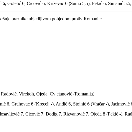
 6, Goletić 6, Cicović 6, Križevac 6 (Sumo 5,5), Pekić 6, Simanić 5,5, 
šnje praznike ubjedljivom pobjedom protiv Romanije...
. Radović, Virekoh, Ojeda, Cvjetanović (Romanija)
ić 6, Grahovac 6 (Krecelj -), Anđić 6, Stojnić 6 (Vračar -), Jaćimović 
savljević 7, Cicović 7, Dodig 7, Rizvanović 7, Ojeda 8 (Pekić -), Rado