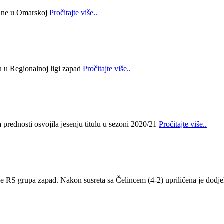
bine u Omarskoj
Pročitajte više..
lu u Regionalnoj ligi zapad
Pročitajte više..
prednosti osvojila jesenju titulu u sezoni 2020/21
Pročitajte više..
ge RS grupa zapad. Nakon susreta sa Čelincem (4-2) upriličena je dodje