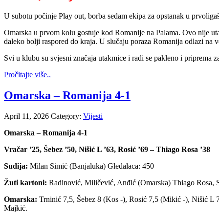
U subotu počinje Play out, borba sedam ekipa za opstanak u prvolig
Omarska u prvom kolu gostuje kod Romanije na Palama. Ovo nije utakmi
daleko bolji raspored do kraja. U slučaju poraza Romanija odlazi na v
Svi u klubu su svjesni značaja utakmice i radi se pakleno i priprema
Pročitajte više..
Omarska – Romanija 4-1
April 11, 2026
Category:
Vijesti
Omarska – Romanija 4-1
Vračar ’25, Šebez ’50, Nišić L ’63, Rosić ’69 – Thiago Rosa ’38
Sudija:
Milan Simić (Banjaluka) Gledalaca: 450
Žuti kartoni:
Radinović, Miličević, Anđić (Omarska) Thiago Rosa, 
Omarska:
Trninić 7,5, Šebez 8 (Kos -), Rosić 7,5 (Mikić -), Nišić L 
Majkić.