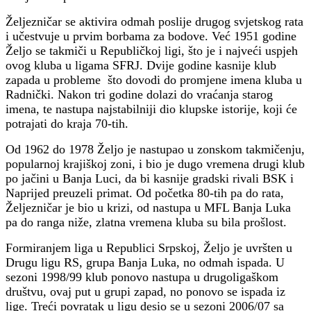
Željezničar se aktivira odmah poslije drugog svjetskog rata
i učestvuje u prvim borbama za bodove. Već 1951 godine
Željo se takmiči u Republičkoj ligi, što je i najveći uspjeh
ovog kluba u ligama SFRJ. Dvije godine kasnije klub
zapada u probleme što dovodi do promjene imena kluba u
Radnički. Nakon tri godine dolazi do vraćanja starog
imena, te nastupa najstabilniji dio klupske istorije, koji će
potrajati do kraja 70-tih.
Od 1962 do 1978 Željo je nastupao u zonskom takmičenju,
popularnoj krajiškoj zoni, i bio je dugo vremena drugi klub
po jačini u Banja Luci, da bi kasnije gradski rivali BSK i
Naprijed preuzeli primat. Od početka 80-tih pa do rata,
Željezničar je bio u krizi, od nastupa u MFL Banja Luka
pa do ranga niže, zlatna vremena kluba su bila prošlost.
Formiranjem liga u Republici Srpskoj, Željo je uvršten u
Drugu ligu RS, grupa Banja Luka, no odmah ispada. U
sezoni 1998/99 klub ponovo nastupa u drugoligaškom
društvu, ovaj put u grupi zapad, no ponovo se ispada iz
lige. Treći povratak u ligu desio se u sezoni 2006/07 sa