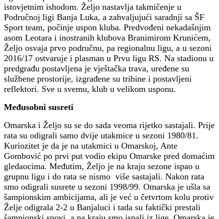
istovjetnim ishodom. Željo nastavlja takmičenje u
Područnoj ligi Banja Luka, a zahvaljujući saradnji sa ŠF
Sport team, počinje uspon kluba. Predvođeni nekadašnjim
asom Leotara i inostranih klubova Branimirom Krunićem,
Željo osvaja prvo područnu, pa regionalnu ligu, a u sezoni
2016/17 ostvaruje i plasman u Prvu ligu RS. Na stadionu u
predgrađu postavljena je vještačka trava, uređene su
službene prostorije, izgrađene su tribine i postavljeni
reflektori. Sve u svemu, klub u velikom usponu.
Međusobni susreti
Omarska i Željo su se do sada veoma rijetko sastajali. Prije
rata su odigrali samo dvije utakmice u sezoni 1980/81.
Kuriozitet je da je na utakmici u Omarskoj, Ante
Gombović po prvi put vodio ekipu Omarske pred domaćim
gledaocima. Međutim, Željo je na kraju sezone ispao u
grupnu ligu i do rata se nismo više sastajali. Nakon rata
smo odigrali susrete u sezoni 1998/99. Omarska je ušla sa
šampionskim ambicijama, ali je već u četvrtom kolu protiv
Želje odigrala 2-2 u Banjaluci i tada su faktički prestali
šampionski snovi, a na kraju smo ispali iz lige. Omarska je