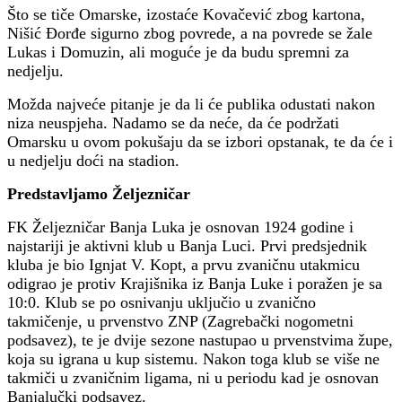
Što se tiče Omarske, izostaće Kovačević zbog kartona,
Nišić Đorđe sigurno zbog povrede, a na povrede se žale
Lukas i Domuzin, ali moguće je da budu spremni za
nedjelju.
Možda najveće pitanje je da li će publika odustati nakon
niza neuspjeha. Nadamo se da neće, da će podržati
Omarsku u ovom pokušaju da se izbori opstanak, te da će i
u nedjelju doći na stadion.
Predstavljamo Željezničar
FK Željezničar Banja Luka je osnovan 1924 godine i
najstariji je aktivni klub u Banja Luci. Prvi predsjednik
kluba je bio Ignjat V. Kopt, a prvu zvaničnu utakmicu
odigrao je protiv Krajišnika iz Banja Luke i poražen je sa
10:0. Klub se po osnivanju uključio u zvanično
takmičenje, u prvenstvo ZNP (Zagrebački nogometni
podsavez), te je dvije sezone nastupao u prvenstvima župe,
koja su igrana u kup sistemu. Nakon toga klub se više ne
takmiči u zvaničnim ligama, ni u periodu kad je osnovan
Banjalučki podsavez.