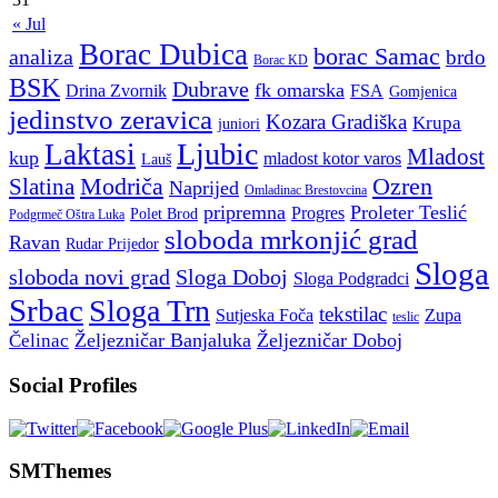
« Jul
Borac Dubica
borac Samac
analiza
brdo
Borac KD
BSK
Dubrave
fk omarska
Drina Zvornik
FSA
Gomjenica
jedinstvo zeravica
Kozara Gradiška
Krupa
juniori
Ljubic
Laktasi
Mladost
kup
mladost kotor varos
Lauš
Modriča
Ozren
Slatina
Naprijed
Omladinac Brestovcina
pripremna
Proleter Teslić
Progres
Polet Brod
Podgrmeč Oštra Luka
sloboda mrkonjić grad
Ravan
Rudar Prijedor
Sloga
sloboda novi grad
Sloga Doboj
Sloga Podgradci
Srbac
Sloga Trn
tekstilac
Sutjeska Foča
Zupa
teslic
Željezničar Banjaluka
Željezničar Doboj
Čelinac
Social Profiles
SMThemes