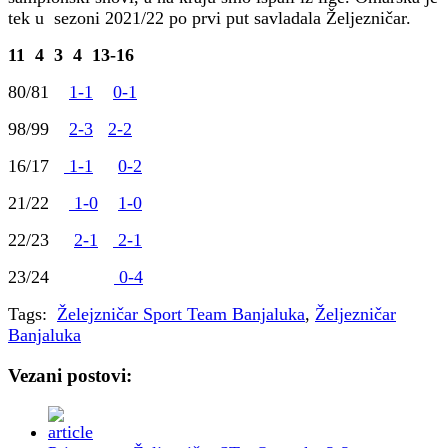
tek u sezoni 2021/22 po prvi put savladala Željezničar.
11 4 3 4 13-16
80/81
1-1
0-1
98/99
2-3
2-2
16/17
1-1
0-2
21/22
1-0
1-0
22/23
2-1
2-1
23/24
0-4
Tags:
Želejzničar Sport Team Banjaluka
,
Željezničar
Banjaluka
Vezani postovi: