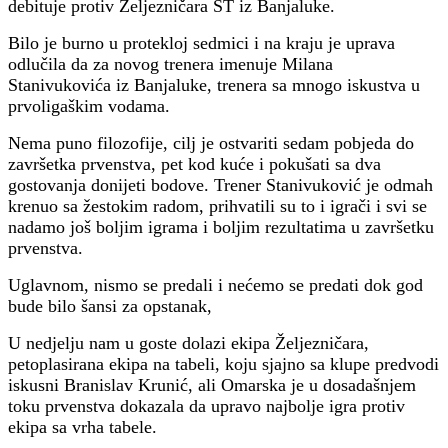
debituje protiv Željezničara ST iz Banjaluke.
Bilo je burno u protekloj sedmici i na kraju je uprava
odlučila da za novog trenera imenuje Milana
Stanivukovića iz Banjaluke, trenera sa mnogo iskustva u
prvoligaškim vodama.
Nema puno filozofije, cilj je ostvariti sedam pobjeda do
završetka prvenstva, pet kod kuće i pokušati sa dva
gostovanja donijeti bodove. Trener Stanivuković je odmah
krenuo sa žestokim radom, prihvatili su to i igrači i svi se
nadamo još boljim igrama i boljim rezultatima u završetku
prvenstva.
Uglavnom, nismo se predali i nećemo se predati dok god
bude bilo šansi za opstanak,
U nedjelju nam u goste dolazi ekipa Željezničara,
petoplasirana ekipa na tabeli, koju sjajno sa klupe predvodi
iskusni Branislav Krunić, ali Omarska je u dosadašnjem
toku prvenstva dokazala da upravo najbolje igra protiv
ekipa sa vrha tabele.