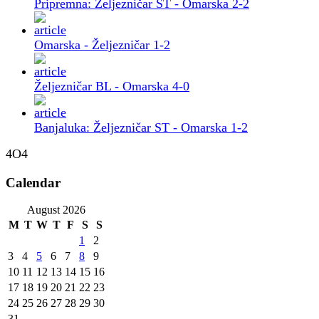
Pripremna: Željezničar ST - Omarska 2-2
Omarska - Željezničar 1-2
Željezničar BL - Omarska 4-0
Banjaluka: Željezničar ST - Omarska 1-2
4O4
Calendar
August 2026
M
T
W
T
F
S
S
1
2
3
4
5
6
7
8
9
10
11
12
13
14
15
16
17
18
19
20
21
22
23
24
25
26
27
28
29
30
31