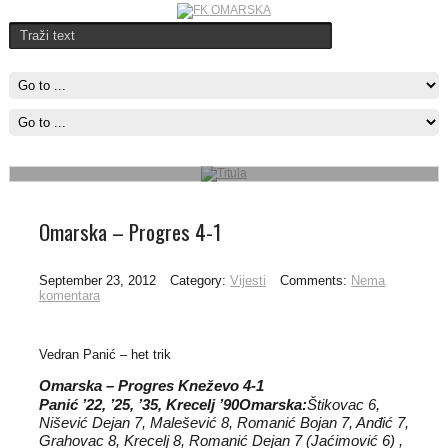
Titula
Omarska je u Banjaluci savladala Budućnost sa 1-0 i obezbjedila titulu
u Regionalnoj ligi zapad
Pročitajte više..
Omarska – Progres 4-1
September 23, 2012
Category:
Vijesti
Comments:
Nema
komentara
Vedran Panić – het trik
Omarska – Progres Kneževo 4-1
Panić ’22, ’25, ’35, Krecelj ’90
Omarska:
Štikovac 6,
Nišević Dejan 7, Malešević 8, Romanić Bojan 7, Anđić 7,
Grahovac 8, Krecelj 8, Romanić Dejan 7 (Jaćimović 6) ,