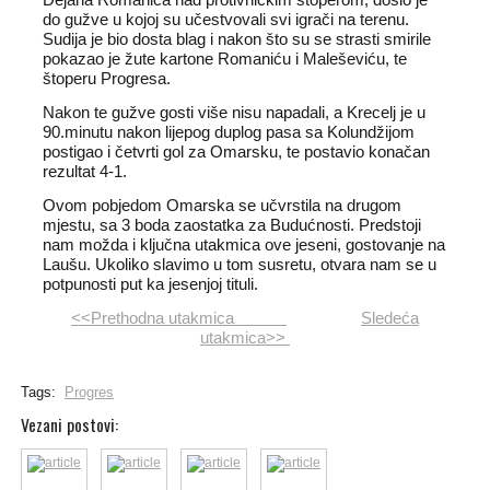
Dejana Romanića nad protivničkim štoperom, došlo je
do gužve u kojoj su učestvovali svi igrači na terenu.
Sudija je bio dosta blag i nakon što su se strasti smirile
pokazao je žute kartone Romaniću i Maleševiću, te
štoperu Progresa.
Nakon te gužve gosti više nisu napadali, a Krecelj je u
90.minutu nakon lijepog duplog pasa sa Kolundžijom
postigao i četvrti gol za Omarsku, te postavio konačan
rezultat 4-1.
Ovom pobjedom Omarska se učvrstila na drugom
mjestu, sa 3 boda zaostatka za Budućnosti. Predstoji
nam možda i ključna utakmica ove jeseni, gostovanje na
Laušu. Ukoliko slavimo u tom susretu, otvara nam se u
potpunosti put ka jesenjoj tituli.
<<Prethodna utakmica
Sledeća
utakmica>>
Tags:
Progres
Vezani postovi: