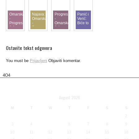
Omarska
Najava:
Progres
Panić i
-
Omarska
-
Verić:
Progres
-
Omarska
Biće to
2-1
Progres
3-1
pravi
derbi
Ostavite tekst odgovora
You must be
Prijavljeni
Objaviti komentar.
4O4
Calendar
August 2026
M
T
W
T
F
S
S
1
2
3
4
5
6
7
8
9
10
11
12
13
14
15
16