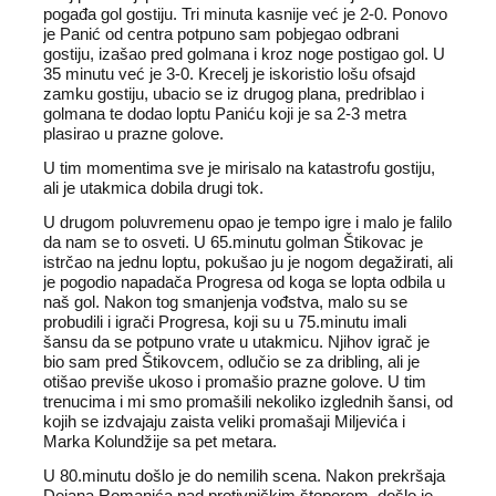
pogađa gol gostiju. Tri minuta kasnije već je 2-0. Ponovo
je Panić od centra potpuno sam pobjegao odbrani
gostiju, izašao pred golmana i kroz noge postigao gol. U
35 minutu već je 3-0. Krecelj je iskoristio lošu ofsajd
zamku gostiju, ubacio se iz drugog plana, predriblao i
golmana te dodao loptu Paniću koji je sa 2-3 metra
plasirao u prazne golove.
U tim momentima sve je mirisalo na katastrofu gostiju,
ali je utakmica dobila drugi tok.
U drugom poluvremenu opao je tempo igre i malo je falilo
da nam se to osveti. U 65.minutu golman Štikovac je
istrčao na jednu loptu, pokušao ju je nogom degažirati, ali
je pogodio napadača Progresa od koga se lopta odbila u
naš gol. Nakon tog smanjenja vođstva, malo su se
probudili i igrači Progresa, koji su u 75.minutu imali
šansu da se potpuno vrate u utakmicu. Njihov igrač je
bio sam pred Štikovcem, odlučio se za dribling, ali je
otišao previše ukoso i promašio prazne golove. U tim
trenucima i mi smo promašili nekoliko izglednih šansi, od
kojih se izdvajaju zaista veliki promašaji Miljevića i
Marka Kolundžije sa pet metara.
U 80.minutu došlo je do nemilih scena. Nakon prekršaja