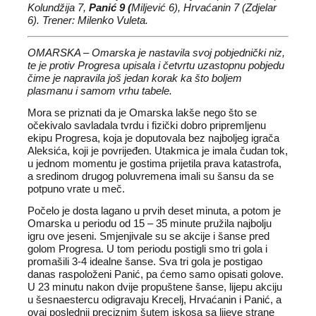
Kolundžija 7,
Panić 9 (
Miljević 6), Hrvaćanin 7 (Zdjelar
6). Trener: Milenko Vuleta.
OMARSKA – Omarska je nastavila svoj pobjednički niz,
te je protiv Progresa upisala i četvrtu uzastopnu pobjedu
čime je napravila još jedan korak ka što boljem
plasmanu i samom vrhu tabele.
Mora se priznati da je Omarska lakše nego što se
očekivalo savladala tvrdu i fizički dobro pripremljenu
ekipu Progresa, koja je doputovala bez najboljeg igrača
Aleksića, koji je povrijeđen. Utakmica je imala čudan tok,
u jednom momentu je gostima prijetila prava katastrofa,
a sredinom drugog poluvremena imali su šansu da se
potpuno vrate u meč.
Počelo je dosta lagano u prvih deset minuta, a potom je
Omarska u periodu od 15 – 35 minute pružila najbolju
igru ove jeseni. Smjenjivale su se akcije i šanse pred
golom Progresa. U tom periodu postigli smo tri gola i
promašili 3-4 idealne šanse. Sva tri gola je postigao
danas raspoloženi Panić, pa ćemo samo opisati golove.
U 23 minutu nakon dvije propuštene šanse, lijepu akciju
u šesnaestercu odigravaju Krecelj, Hrvaćanin i Panić, a
ovaj poslednji preciznim šutem iskosa sa lijeve strane