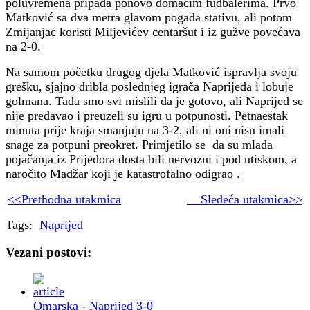
poluvremena pripada ponovo domaćim fudbalerima. Prvo
Matković sa dva metra glavom pogađa stativu, ali potom
Zmijanjac koristi Miljevićev centaršut i iz gužve povećava
na 2-0.
Na samom početku drugog djela Matković ispravlja svoju
grešku, sjajno dribla poslednjeg igrača Naprijeda i lobuje
golmana. Tada smo svi mislili da je gotovo, ali Naprijed se
nije predavao i preuzeli su igru u potpunosti. Petnaestak
minuta prije kraja smanjuju na 3-2, ali ni oni nisu imali
snage za potpuni preokret. Primjetilo se da su mlada
pojačanja iz Prijedora dosta bili nervozni i pod utiskom, a
naročito Madžar koji je katastrofalno odigrao .
<<Prethodna utakmica
Sledeća utakmica>>
Tags:
Naprijed
Vezani postovi:
Omarska - Naprijed 3-0