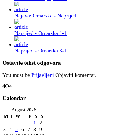
Najava: Omarska - Naprijed
Naprijed - Omarska 1-1
Naprijed - Omarska 3-1
Ostavite tekst odgovora
You must be
Prijavljeni
Objaviti komentar.
4O4
Calendar
August 2026
M
T
W
T
F
S
S
1
2
3
4
5
6
7
8
9