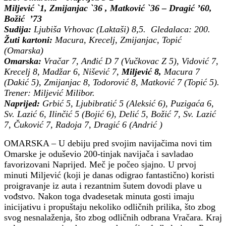
Miljević `1, Zmijanjac `36 , Matković `36 – Dragić ’60,
Božić ’73
Sudija:
Ljubiša Vrhovac (Laktaši) 8,5. Gledalaca: 200.
Žuti kartoni:
Macura, Krecelj, Zmijanjac, Topić
(Omarska)
Omarska:
Vračar 7, Anđić D 7 (Vučkovac Z 5), Vidović 7,
Krecelj 8, Madžar 6, Nišević 7,
Miljević 8,
Macura 7
(Dakić 5), Zmijanjac 8, Todorović 8, Matković 7 (Topić 5).
Trener: Miljević Milibor.
Naprijed:
Grbić 5, Ljubibratić 5 (Aleksić 6), Puzigaća 6,
Sv. Lazić 6, Ilinčić 5 (Bojić 6), Delić 5, Božić 7, Sv. Lazić
7, Čuković 7, Radoja 7, Dragić 6 (Andrić )
OMARSKA – U debiju pred svojim navijačima novi tim
Omarske je oduševio 200-tinjak navijača i savladao
favorizovani Naprijed. Meč je počeo sjajno. U prvoj
minuti Miljević (koji je danas odigrao fantastično) koristi
proigravanje iz auta i rezantnim šutem dovodi plave u
vođstvo. Nakon toga dvadesetak minuta gosti imaju
inicijativu i propuštaju nekoliko odličnih prilika, što zbog
svog nesnalaženja, što zbog odličnih odbrana Vračara. Kraj