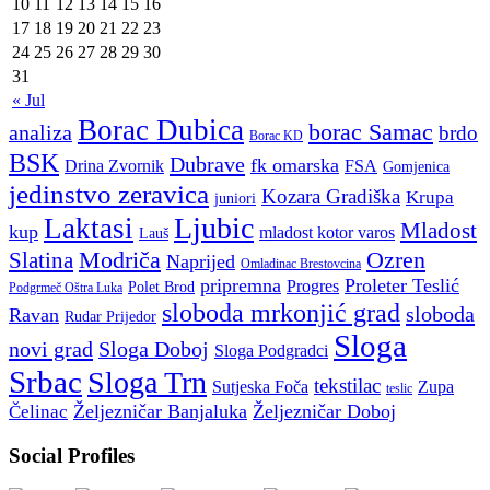
10
11
12
13
14
15
16
17
18
19
20
21
22
23
24
25
26
27
28
29
30
31
« Jul
Borac Dubica
borac Samac
analiza
brdo
Borac KD
BSK
Dubrave
fk omarska
Drina Zvornik
FSA
Gomjenica
jedinstvo zeravica
Kozara Gradiška
Krupa
juniori
Ljubic
Laktasi
Mladost
kup
mladost kotor varos
Lauš
Modriča
Ozren
Slatina
Naprijed
Omladinac Brestovcina
pripremna
Proleter Teslić
Progres
Polet Brod
Podgrmeč Oštra Luka
sloboda mrkonjić grad
sloboda
Ravan
Rudar Prijedor
Sloga
novi grad
Sloga Doboj
Sloga Podgradci
Srbac
Sloga Trn
tekstilac
Sutjeska Foča
Zupa
teslic
Željezničar Banjaluka
Željezničar Doboj
Čelinac
Social Profiles