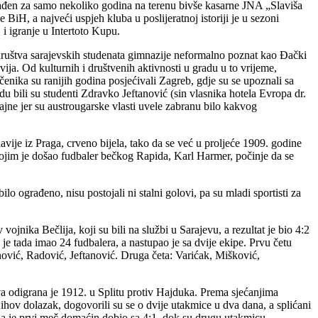
rađen za samo nekoliko godina na terenu bivše kasarne JNA „Slaviša
 BiH, a najveći uspjeh kluba u poslijeratnoj istoriji je u sezoni
 igranje u Intertoto Kupu.
 društva sarajevskih studenata gimnazije neformalno poznat kao Đački
ja. Od kulturnih i društvenih aktivnosti u gradu u to vrijeme,
enika su ranijih godina posjećivali Zagreb, gdje su se upoznali sa
 bili su studenti Zdravko Jeftanović (sin vlasnika hotela Evropa dr.
jne jer su austrougarske vlasti uvele zabranu bilo kakvog
vije iz Praga, crveno bijela, tako da se već u proljeće 1909. godine
kojim je došao fudbaler bečkog Rapida, Karl Harmer, počinje da se
ilo ograđeno, nisu postojali ni stalni golovi, pa su mladi sportisti za
jnika Bečlija, koji su bili na službi u Sarajevu, a rezultat je bio 4:2
je tada imao 24 fudbalera, a nastupao je sa dvije ekipe. Prvu četu
nović, Radović, Jeftanović. Druga četa: Varićak, Mišković,
a odigrana je 1912. u Splitu protiv Hajduka. Prema sjećanjima
jihov dolazak, dogovorili su se o dvije utakmice u dva dana, a splićani
 da je prvi meč domaćin dobio sa 4:1, dok su drugu utakmicu