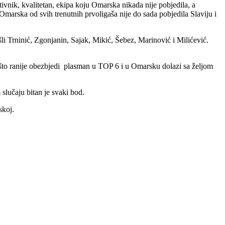
vnik, kvalitetan, ekipa koju Omarska nikada nije pobjedila, a
marska od svih trenutnih prvoligaša nije do sada pobjedila Slaviju i
šli Trninić, Zgonjanin, Sajak, Mikić, Šebez,
Marinović
i Milićević.
da što ranije obezbjedi plasman u TOP 6 i u Omarsku dolazi sa željom
slučaju bitan je svaki bod.
skoj.