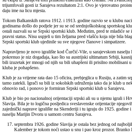
trijumfovali gosti iz Sarajeva rezultatom 2:1. Ovo je vjerovatno proist
daju ime na licu mjesta.
Tokom Balkanskih ratova 1912. i 1913. godine razvio se u klubu nacion
godinama došlo do podjele jer su se od srednjoškolskog sportskog klu
ostali nazvali su se Srpski sportski klub. Međutim, pred te mladiće se 
pravni status. Nisu uspjeli u tim željama pred vlašću koja nije bila bla
Srpski sportski klub ujedinile su sve njegove članove i simpatizere.
Napravljeno je novo igralište kod Čurčić-Vile, u sarajevskom naselju Ko
pokrenuo je niz događaja, kao što su austrijski ultimatum Srbiji, kasn
bili izuzetak jer mnogi od njih su bili uhapšeni ili prisilno mobilisani
kluba je pohapšeno.
Klub je za vrijeme rata dao 15 oficira, prebjeglica u Rusiju, a zatim 
tamo zatekli. Igrači su bili iz sokolskih udruženja tako da je klub u 
obnovio rad, i ponovo je formiran Srpski sportski klub u Sarajevu.
Klub je bio po nacionalnoj orijentaciji srpski ali su u njemu igrali i 
Slavija. Bila je to logična posljedica sveslavenske orijentacije nje
zajednički naprave igralište na Skenderiji i tu igraju do 1925. godin
naselju Marijin Dvoru u samom centru Sarajeva.
septembra 1926. godine Slavija je ostala bez jednog od najbolj
Kalember je tokom noći ustao u snu i pao kroz prozor. Branko K