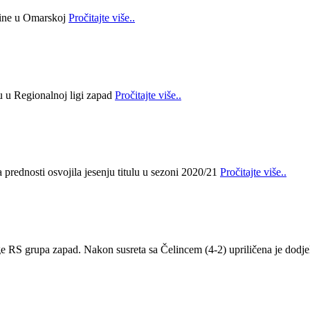
bine u Omarskoj
Pročitajte više..
lu u Regionalnoj ligi zapad
Pročitajte više..
prednosti osvojila jesenju titulu u sezoni 2020/21
Pročitajte više..
ge RS grupa zapad. Nakon susreta sa Čelincem (4-2) upriličena je dodje