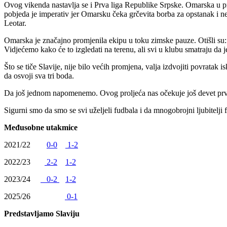
Ovog vikenda nastavlja se i Prva liga Republike Srpske. Omarska u pr
pobjeda je imperativ jer Omarsku čeka grčevita borba za opstanak i ne
Leotar.
Omarska je značajno promjenila ekipu u toku zimske pauze. Otišli su:
Vidjećemo kako će to izgledati na terenu, ali svi u klubu smatraju da 
Što se tiče Slavije, nije bilo većih promjena, valja izdvojiti povrata
da osvoji sva tri boda.
Da još jednom napomenemo. Ovog proljeća nas očekuje još devet prvens
Sigurni smo da smo se svi uželjeli fudbala i da mnogobrojni ljubitelji
Međusobne utakmice
2021/22
0-0
1-2
2022/23
2-2
1-2
2023/24
0-2
1-2
2025/26
0-1
Predstavljamo Slaviju