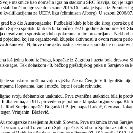
. Svoje utakmice kao domaćin igra na stadionu SRC Slavija, koji je izg
stabilan član lige sve do sezone 2015/16. kada je ispala iz Premijer lige
kvalifikacijama za UEFA ligu (eliminisan Alborg). U sezoni 2006/07. i
 grad bio dio Austrougarske. Fudbalski klub je bio dio šireg sportskog
zatim Srpski sportski klub da bi konačno 1921. godine dobio ime SK Slavi
ja o osnivanju sportskog kluba pokrenuta u tim prostorijama. Neki od uč
pojedinci koji su organizovali klupske aktivnosti u ovom ranom periodu
 Jokanović. Nјihove rane aktivnosti su veoma sporadične i u osnovi ta
 još jedna loptu iz Praga, kopačke iz Zagreba i uzeta boja dresova Sla
dbalske igre. Tek dolaskom 48. bečkog pješadijskog puka u Sarajevo sa 
e te su uskoro prešli na vojno vježbalište na Čengić Vili. Igralište nije b
mpama i lopatama, kao i mreže, lopte i ostale rekvizite.
rao svoju debitantsku utakmicu. Prva zvanična utakmica bila je protiv vo
lј fudbalerima, a 1911. provedena je potpuna klupska organizacija. Klub 
ć, halfovi Sulejmanpašić, Bugarski i Bajer, napad Lukač, Gerovac, Joka
teger, Vrinjanin, Blažević.
 Austrougarske naseljenim Južnih Slovena. Prva utakmica izvan Sarajev
išli vozom, a od Travnika do Splita pješke. Kad su u Splitu saznali za n
 stranici Hajduka piše da su utakmice odigrane 07. i 08. aprila 1912. i