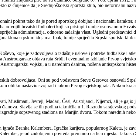
eklo iz činjenice da je Srednjoškolski sportski klub, bio neformalni naz
alni pokret tako da je pored sportskog dobijao i nacionalni karakter, 
ba odvojili hrvatski fudbaleri koji su pristupili ranije osnovanom Hrv
ispriječila administracija, odnosno tadašnja vlast. Ugledni predstavnici 
gonaklona srpskim idejama. Ipak, to nije spriječilo Srpski sportski klub 
ševo, koje je zadovoljavalo tadašnje uslove i potrebe fudbalske i atlets
ija Austrougarske objava rata Srbiji i eventualno izbijanje Prvog svjetsk
 u Austrougarsku vojsku, a u narednim danima, nošena antisrpskom histerijo
srpskih dobrovoljaca. Oni su pod vođstvom Steve Gerovca osnovali Srpski
nekom obliku nastavio svoj rad i tokom Prvog svjetskog rata. Nakon kraja 
Hrvati, Muslimani, Jevreji, Mađari, Česi, Austrijanci, Nijemci, ali je gaj
govih članova. Slavija se tih godina takmičila u 1. Razredu sarajevsko
e i izgradnje sopstvenog stadiona na Marijin dvoru. Tokom narednih neko
ih igrača Branka Kalembera. Igračka karijera, popularnog Kaleta, je za
alember, je od zadobijenih povreda preminuo na licu mjesta. Tako su Sar