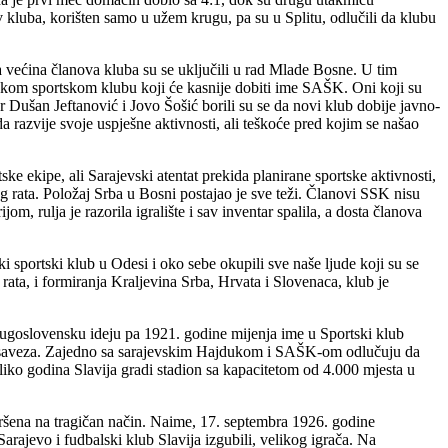
iv kluba, korišten samo u užem krugu, pa su u Splitu, odlučili da klubu
a većina članova kluba su se uključili u rad Mlade Bosne. U tim
atskom sportskom klubu koji će kasnije dobiti ime SAŠK. Oni koji su
dr Dušan Jeftanović i Jovo Šošić borili su se da novi klub dobije javno-
da razvije svoje uspješne aktivnosti, ali teškoće pred kojim se našao
ke ekipe, ali Sarajevski atentat prekida planirane sportske aktivnosti,
og rata. Položaj Srba u Bosni postajao je sve teži. Članovi SSK nisu
m, rulja je razorila igralište i sav inventar spalila, a dosta članova
 sportski klub u Odesi i oko sebe okupili sve naše lјude koji su se
rata, i formiranja Kraljevina Srba, Hrvata i Slovenaca, klub je
io jugoslovensku ideju pa 1921. godine mijenja ime u Sportski klub
g podsaveza. Zajedno sa sarajevskim Hajdukom i SAŠK-om odlučuju da
liko godina Slavija gradi stadion sa kapacitetom od 4.000 mjesta u
vršena na tragičan način. Naime, 17. septembra 1926. godine
ajevo i fudbalski klub Slavija izgubili, velikog igrača. Na