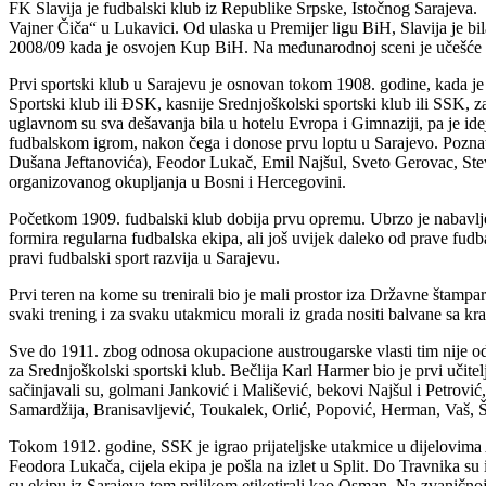
FK Slavija je fudbalski klub iz Republike Srpske, Istočnog Sarajeva
Vajner Čiča“ u Lukavici. Od ulaska u Premijer ligu BiH, Slavija je bila 
2008/09 kada je osvojen Kup BiH. Na međunarodnoj sceni je učešće u 
Prvi sportski klub u Sarajevu je osnovan tokom 1908. godine, kada je
Sportski klub ili ĐSK, kasnije Srednjoškolski sportski klub ili SSK, 
uglavnom su sva dešavanja bila u hotelu Evropa i Gimnaziji, pa je ide
fudbalskom igrom, nakon čega i donose prvu loptu u Sarajevo. Poznati 
Dušana Jeftanovića), Feodor Lukač, Emil Najšul, Sveto Gerovac, Stevo
organizovanog okuplјanja u Bosni i Hercegovini.
Početkom 1909. fudbalski klub dobija prvu opremu. Ubrzo je nabavlјena
formira regularna fudbalska ekipa, ali još uvijek daleko od prave fu
pravi fudbalski sport razvija u Sarajevu.
Prvi teren na kome su trenirali bio je mali prostor iza Državne štamparij
svaki trening i za svaku utakmicu morali iz grada nositi balvane sa kra
Sve do 1911. zbog odnosa okupacione austrougarske vlasti tim nije odig
za Srednjoškolski sportski klub. Bečlija Karl Harmer bio je prvi učite
sačinjavali su, golmani Janković i Mališević, bekovi Najšul i Petrovi
Samardžija, Branisavljević, Toukalek, Orlić, Popović, Herman, Vaš, Š
Tokom 1912. godine, SSK je igrao prijateljske utakmice u dijelovima
Feodora Lukača, cijela ekipa je pošla na izlet u Split. Do Travnika su 
su ekipu iz Sarajeva tom prilikom etiketirali kao Osman. Na zvaničnoj