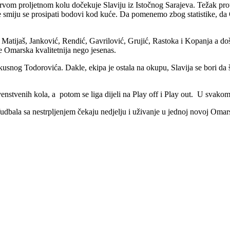
vom proljetnom kolu dočekuje Slaviju iz Istočnog Sarajeva. Težak proti
 smiju se prosipati bodovi kod kuće. Da pomenemo zbog statistike, da O
 Matijaš, Janković, Rendić, Gavrilović, Grujić, Rastoka i Kopanja a do
je Omarska kvalitetnija nego jesenas.
k iskusnog Todorovića. Dakle, ekipa je ostala na okupu, Slavija se bori 
tvenih kola, a potom se liga dijeli na Play off i Play out. U svakom 
 fudbala sa nestrpljenjem čekaju nedjelju i uživanje u jednoj novoj Omar