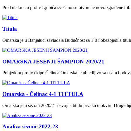
Pred utakmicu protiv Ljubića svečano su otvorene novoizgrađene tri
Titula
Omarska je u Banjaluci savladala Budućnost sa 1-0 i obezbjedila titu
OMARSKA JESENJI ŠAMPION 2020/21
Pobjedom protiv ekipe Čelinca Omarska je ubjedljivo sa osam bodova 
Omarska - Čelinac 4-1 TITTULA
Omarska je u sezoni 2020/21 osvojila titulu prvaka u okviru Druge li
Analiza sezone 2022-23