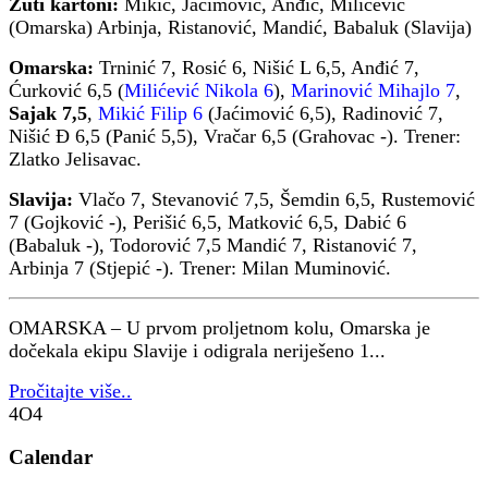
Žuti kartoni:
Mikić, Jaćimović, Anđić, Milićević
(Omarska) Arbinja, Ristanović, Mandić, Babaluk (Slavija)
Omarska:
Trninić 7, Rosić 6, Nišić L 6,5, Anđić 7,
Ćurković 6,5 (
Milićević Nikola 6
),
Marinović Mihajlo 7
,
Sajak 7,5
,
Mikić Filip 6
(Jaćimović 6,5), Radinović 7,
Nišić Đ 6,5 (Panić 5,5), Vračar 6,5 (Grahovac -). Trener:
Zlatko Jelisavac.
Slavija:
Vlačo 7, Stevanović 7,5, Šemdin 6,5, Rustemović
7 (Gojković -), Perišić 6,5, Matković 6,5, Dabić 6
(Babaluk -), Todorović 7,5 Mandić 7, Ristanović 7,
Arbinja 7 (Stjepić -). Trener: Milan Muminović.
OMARSKA – U prvom proljetnom kolu, Omarska je
dočekala ekipu Slavije i odigrala neriješeno 1...
Pročitajte više..
4O4
Calendar