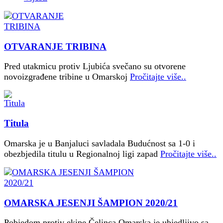
OTVARANJE TRIBINA
Pred utakmicu protiv Ljubića svečano su otvorene
novoizgrađene tribine u Omarskoj
Pročitajte više..
Titula
Omarska je u Banjaluci savladala Budućnost sa 1-0 i
obezbjedila titulu u Regionalnoj ligi zapad
Pročitajte više..
OMARSKA JESENJI ŠAMPION 2020/21
Pobjedom protiv ekipe Čelinca Omarska je ubjedljivo sa