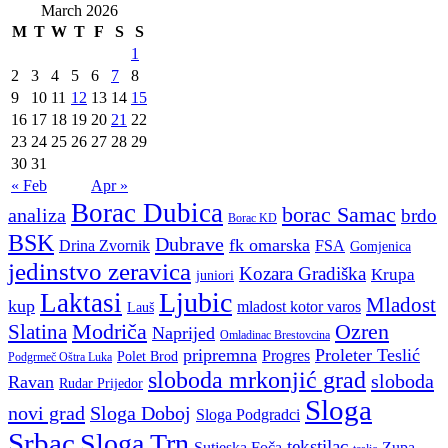
March 2026
M
T
W
T
F
S
S
1
2
3
4
5
6
7
8
9
10
11
12
13
14
15
16
17
18
19
20
21
22
23
24
25
26
27
28
29
30
31
« Feb
Apr »
Borac Dubica
borac Samac
analiza
brdo
Borac KD
BSK
Dubrave
fk omarska
Drina Zvornik
FSA
Gomjenica
jedinstvo zeravica
Kozara Gradiška
Krupa
juniori
Ljubic
Laktasi
Mladost
kup
mladost kotor varos
Lauš
Modriča
Ozren
Slatina
Naprijed
Omladinac Brestovcina
pripremna
Proleter Teslić
Progres
Polet Brod
Podgrmeč Oštra Luka
sloboda mrkonjić grad
sloboda
Ravan
Rudar Prijedor
Sloga
novi grad
Sloga Doboj
Sloga Podgradci
Srbac
Sloga Trn
tekstilac
Sutjeska Foča
Zupa