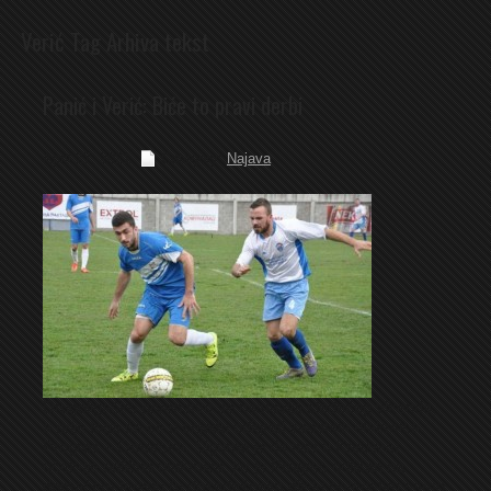
Verić Tag Arhiva tekst
Panić i Verić: Biće to pravi derbi
April 27, 2021
Category:
Najava
Drugoligaško prvenstvo se nastavlja sledećeg vikenda,
a prije toga će se u srijedu odigrati zaostala utakmica
Progres – Omarska. Sigurno je da nas u Kneževu
očekuje odlična utakmica, jer je Progres odličan na
domaćem terenu (u dosadašnejm dijelu prvenstvu samo