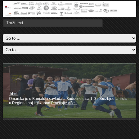
Titula
Omarska je u Banjaluci savladala Budućnost sa 1-0 i obezbjedila titulu
u Regionalnoj ligi zapad
Pročitajte više..