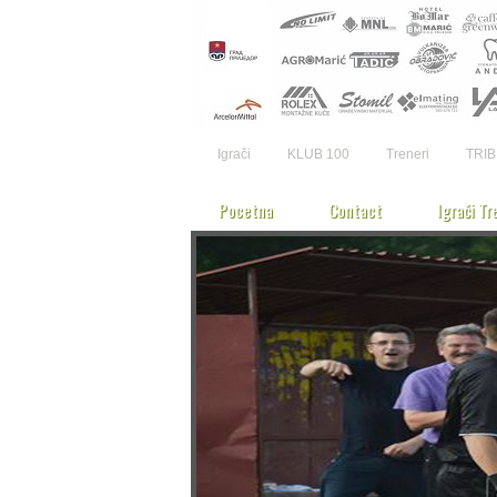
Igrači
KLUB 100
Treneri
TRIB
Pocetna
Contact
Igrači Tr