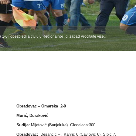
1-0 i obezbjedila titulu u Regionalnoj ligi zapad
Pročitajte više..
1
2
3
4
5
Obradovac – Omarska 2-0
Murić, Duraković
Sudija:
Mijatović (Banjaluka). Gledalaca:300
Obradovac:
Desančić – , Kahrić 6 (Čavlović 6), Šibić 7,