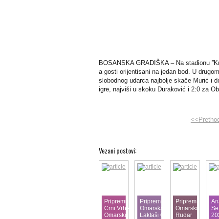
BOSANSKA GRADIŠKA – Na stadionu ”Krndi
a gosti orijentisani na jedan bod. U drugo
slobodnog udarca najbolje skače Murić i do
igre, najviši u skoku Duraković i 2:0 za O
<<Pretho
Vezani postovi:
Pripremna:
Pripremna:
Pripremna:
An
Crni Vrh -
Omarska -
Omarska -
Se
Omarska
Laktaši 0-1
Rudar
20