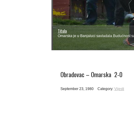
Titula
Omarska je u Banjaluci savladala Budućnost sa 
Obradovac – Omarska 2-0
September 23, 1980
Category:
Vijesti