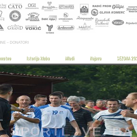
INE – DONATORI
enutno
Istorija kluba
Mladi
Najava
SEZONA 20