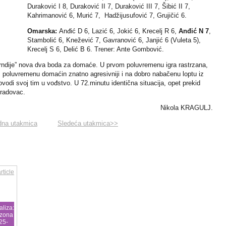
Duraković I 8, Duraković II 7, Duraković III 7, Šibić II 7,
Kahrimanović 6, Murić 7, Hadžijusufović 7, Grujičić 6.
Omarska:
Anđić D 6, Lazić 6, Jokić 6, Krecelj R 6,
Anđić N 7
,
Stambolić 6, Knežević 7, Gavranović 6, Janjić 6 (Vuleta 5),
Krecelj S 6, Delić B 6. Trener: Ante Gombović.
je” nova dva boda za domaće. U prvom poluvremenu igra rastrzana,
m poluvremenu domaćin znatno agresivniji i na dobro nabačenu loptu iz
vodi svoj tim u vođstvo. U 72.minutu identična situacija, opet prekid
bradovac.
Nikola KRAGULJ.
dna utakmica
Sledeća utakmica>>
aliza:
zona
25-