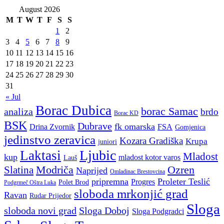
August 2026
M
T
W
T
F
S
S
1
2
3
4
5
6
7
8
9
10
11
12
13
14
15
16
17
18
19
20
21
22
23
24
25
26
27
28
29
30
31
« Jul
Borac Dubica
borac Samac
analiza
brdo
Borac KD
BSK
Dubrave
fk omarska
Drina Zvornik
FSA
Gomjenica
jedinstvo zeravica
Kozara Gradiška
Krupa
juniori
Ljubic
Laktasi
Mladost
kup
mladost kotor varos
Lauš
Modriča
Ozren
Slatina
Naprijed
Omladinac Brestovcina
pripremna
Proleter Teslić
Progres
Polet Brod
Podgrmeč Oštra Luka
sloboda mrkonjić grad
Ravan
Rudar Prijedor
Sloga
sloboda novi grad
Sloga Doboj
Sloga Podgradci